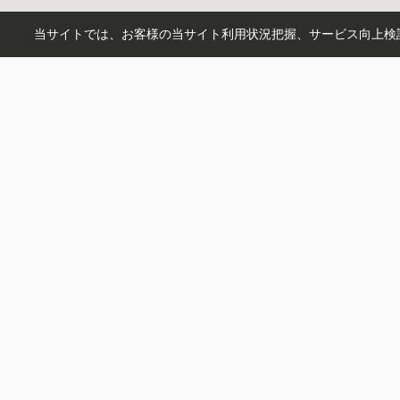
当サイトでは、お客様の当サイト利用状況把握、サービス向上検討
市区町村から探す
平塚市
藤沢市
茅ヶ崎市
鎌倉市
町名から探す
河内
鵠沼海岸
片瀬海岸
大鋸
沿線から探す
東海道本線
湘南新宿ライン高
駅から探す
平塚
茅ケ崎
辻堂
藤沢
湘南台
湘南人不動産
〒251-0035
神奈川県藤沢市片瀬海岸１丁目１２−４ ヴィルヌーブ片
営業時間：
09:00~18:00
定休日：
火曜日・水曜日
お問い合わせ