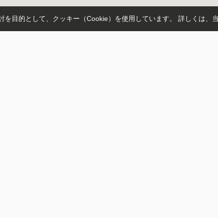
を目的として、クッキー（Cookie）を使用しています。
詳しくは、
小田原市
逗子市
横浜市栄区
高座郡寒川町
三浦郡葉山町
中郡大磯
石川
城南
明石町
大神
四之宮
片瀬
海
小田急江ノ島線
相模線
江ノ島電鉄
小田急小田原線
横須賀線
湘南
北茅ケ崎
東海大学前
伊勢原
寒川
大磯
トップページ
瀬江の島 1F
スタッフ
お問い合わせ
0466-47-4990
来店予約