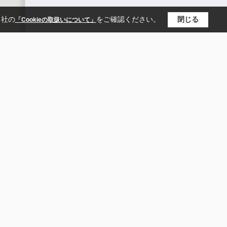
当社の
をご確認ください。
閉じる
「Cookieの取扱いについて」
町
新宿ライン宇須
湘南モノレール
ブルーライン