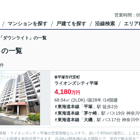
営業時間：09
マンションを探す
戸建てを探す
沿線検索
エリア
】「ダウンライト」の一覧
」の一覧
件
マンション
平塚市
代官町
ライオンズシティ平塚
4,180
万円
68.04㎡ (2LDK) /築28年 /14階建
東海道本線
「
平塚
」駅 徒歩2分
東海道本線
「
茅ケ崎
」駅 バス19分 神奈
東海道本線
「
大磯
」駅 バス17分 神奈川
情報：ライオンズシティ平塚の空室情報ならコチラ。歩いて455mの場所に、しまむ
とにお部屋を有効活用できます。2LDKは開放感のある間取りで、室内で動き回る