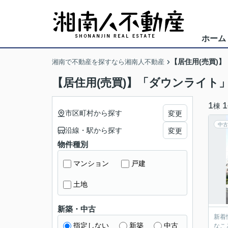
ホーム
【居住用(売買)
湘南で不動産を探すなら湘南人不動産
【居住用(売買)】「ダウンライト
1
1
棟
市区町村から探す
変更
中古
沿線・駅から探す
変更
物件種別
マンション
戸建
土地
新築・中古
新着
指定しない
新築
中古
なこ