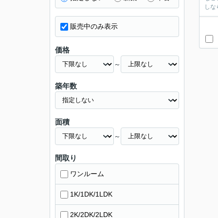
しな
販売中のみ表示
価格
～
築年数
面積
～
間取り
ワンルーム
1K/1DK/1LDK
2K/2DK/2LDK