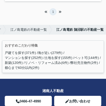
1
す
江ノ島電鉄の不動産一覧
江ノ島電鉄 鵠沼駅の不動産一覧
おすすめこだわり特集
戸建てを探す(371件)
海が近い(279件)
マンションを探す(252件)
土地を探す(155件)
ペット可(144件)
新築(120件)
リノベ・リフォーム済み(6件)
弊社売主物件(2件)
都心まで60分以内(2件)
湘南人不動産
0466-47-4990
お問い合わせ