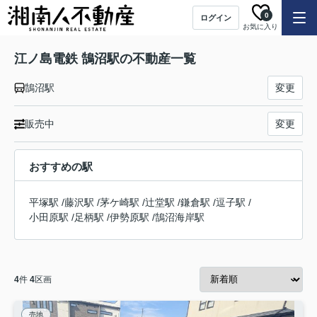
0
ログイン
お気に入り
江ノ島電鉄 鵠沼駅の不動産一覧
鵠沼駅
変更
販売中
変更
おすすめの駅
平塚駅
/
藤沢駅
/
茅ケ崎駅
/
辻堂駅
/
鎌倉駅
/
逗子駅
/
小田原駅
/
足柄駅
/
伊勢原駅
/
鵠沼海岸駅
4
件
4
区画
売地