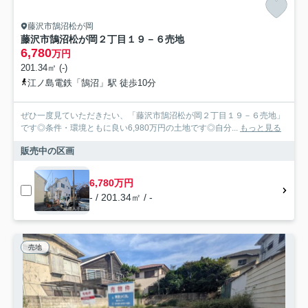
藤沢市鵠沼松が岡
藤沢市鵠沼松が岡２丁目１９－６売地
6,780
万円
201.34㎡ (-)
江ノ島電鉄「鵠沼」駅 徒歩10分
ぜひ一度見ていただきたい、「藤沢市鵠沼松が岡２丁目１９－６売地」
です◎条件・環境ともに良い6,980万円の土地です◎自分...
もっと見る
販売中の区画
6,780万円
- / 201.34㎡ / -
売地