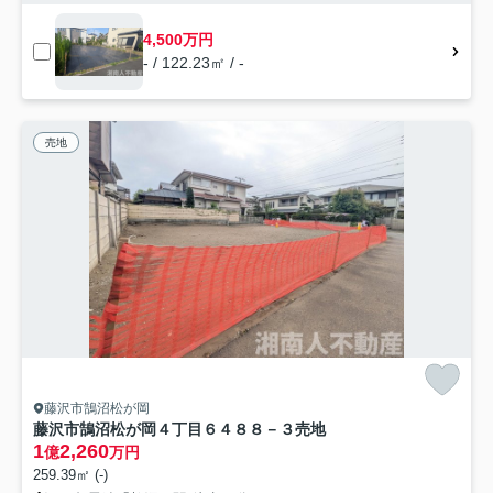
4,500万円
- / 122.23㎡ / -
売地
藤沢市鵠沼松が岡
藤沢市鵠沼松が岡４丁目６４８８－３売地
1
2,260
億
万円
259.39㎡ (-)