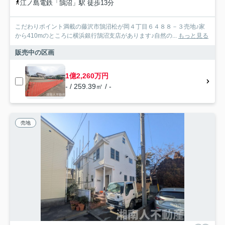
江ノ島電鉄「鵠沼」駅 徒歩13分
こだわりポイント満載の藤沢市鵠沼松が岡４丁目６４８８－３売地♪家
から410mのところに横浜銀行鵠沼支店があります♪自然の...
もっと見る
販売中の区画
1億2,260万円
- / 259.39㎡ / -
売地