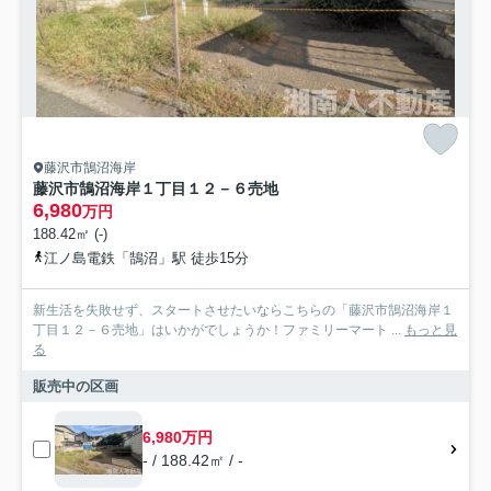
藤沢市鵠沼海岸
藤沢市鵠沼海岸１丁目１２－６売地
6,980
万円
188.42㎡ (-)
江ノ島電鉄「鵠沼」駅 徒歩15分
新生活を失敗せず、スタートさせたいならこちらの「藤沢市鵠沼海岸１
丁目１２－６売地」はいかがでしょうか！ファミリーマート ...
もっと見
る
販売中の区画
6,980万円
- / 188.42㎡ / -