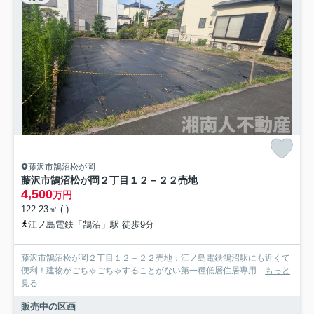
藤沢市鵠沼松が岡
藤沢市鵠沼松が岡２丁目１２－２２売地
4,500
万円
122.23㎡ (-)
江ノ島電鉄「鵠沼」駅 徒歩9分
藤沢市鵠沼松が岡２丁目１２－２２売地：江ノ島電鉄鵠沼駅にも近くて
便利！建物がごちゃごちゃすることがない第一種低層住居専用...
もっと
見る
販売中の区画