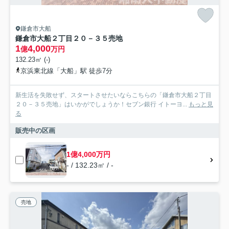
鎌倉市大船
鎌倉市大船２丁目２０－３５売地
1
4,000
億
万円
132.23㎡ (-)
京浜東北線「大船」駅 徒歩7分
新生活を失敗せず、スタートさせたいならこちらの「鎌倉市大船２丁目
２０－３５売地」はいかがでしょうか！セブン銀行 イトーヨ...
もっと見
る
販売中の区画
1億4,000万円
- / 132.23㎡ / -
売地