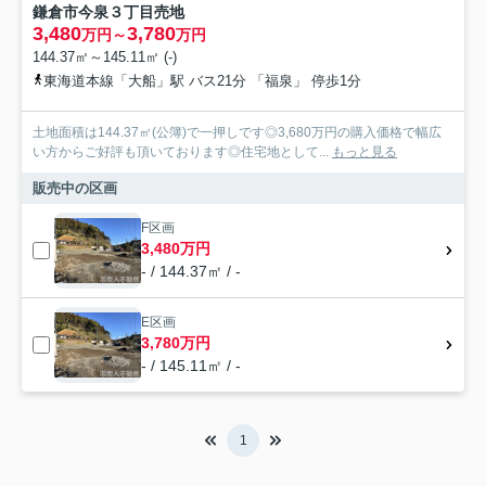
鎌倉市今泉３丁目売地
3,480
3,780
万円～
万円
144.37㎡～145.11㎡ (-)
東海道本線「大船」駅 バス21分 「福泉」 停歩1分
土地面積は144.37㎡(公簿)で一押しです◎3,680万円の購入価格で幅広
い方からご好評も頂いております◎住宅地として...
もっと見る
販売中の区画
F区画
3,480万円
- / 144.37㎡ / -
E区画
3,780万円
- / 145.11㎡ / -
1