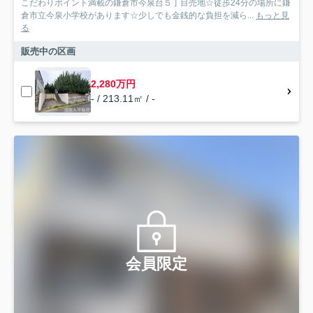
こだわりポイント満載の鎌倉市今泉台５丁目売地☆徒歩24分の場所に鎌
倉市立今泉小学校があります☆少しでも金銭的な負担を減ら...
もっと見
る
販売中の区画
2,280万円
- / 213.11㎡ / -
会員限定