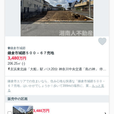
鎌倉市城廻
鎌倉市城廻５００－６７売地
3,480
万円
206.25㎡ (-)
京浜東北線「大船」駅 バス20分 神奈川中央交通「島の神」 停歩2分
鎌倉市エリアでの住まいなら、住み心地も快適な「鎌倉市城廻５００－
６７売地」はいかがでしょうか！歩いて399mの場所に、業...
もっと見
る
販売中の区画
3,480万円