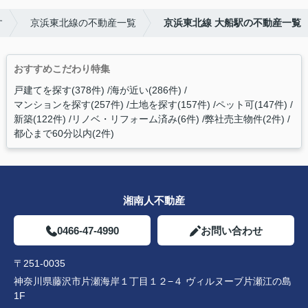
す
京浜東北線の不動産一覧
京浜東北線 大船駅の不動産一覧
おすすめこだわり特集
戸建てを探す(378件)
海が近い(286件)
マンションを探す(257件)
土地を探す(157件)
ペット可(147件)
新築(122件)
リノベ・リフォーム済み(6件)
弊社売主物件(2件)
都心まで60分以内(2件)
湘南人不動産
0466-47-4990
お問い合わせ
〒251-0035
神奈川県藤沢市片瀬海岸１丁目１２−４ ヴィルヌーブ片瀬江の島
1F