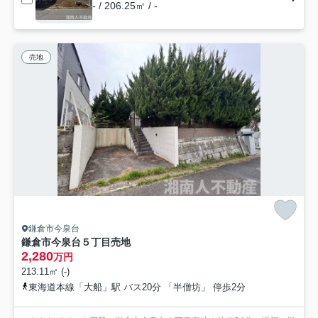
- / 206.25㎡ / -
売地
鎌倉市今泉台
鎌倉市今泉台５丁目売地
2,280
万円
213.11㎡ (-)
東海道本線「大船」駅 バス20分 「半僧坊」 停歩2分