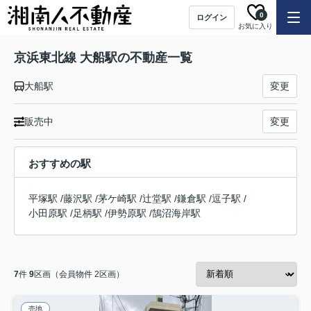
0
ログイン
お気に入り
京浜東北線 大船駅の不動産一覧
大船駅
変更
販売中
変更
おすすめの駅
平塚駅
/
藤沢駅
/
茅ケ崎駅
/
辻堂駅
/
鎌倉駅
/
逗子駅
/
小田原駅
/
足柄駅
/
伊勢原駅
/
鵠沼海岸駅
7
件
9
区画（会員物件 2区画）
売地