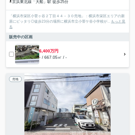
京浜東北線「大船」駅 徒歩25分
「横浜市栄区小菅ヶ谷２丁目４４－３０売地」：横浜市栄区エリアの新
居にピッタリ◎徒歩23分の場所に横浜市立小菅ケ谷小学校が...
もっと見
る
販売中の区画
6,400万円
- / 667.05㎡ / -
売地