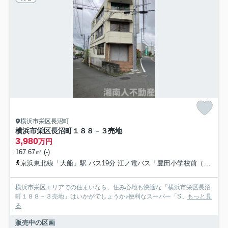
横浜市栄区長沼町
横浜市栄区長沼町１８８－３売地
3,980
万円
167.67㎡ (-)
京浜東北線「大船」駅 バス19分 江ノ電バス「豊田小学校前（神奈川県）」 停歩1分
横浜市栄区エリアでの住まいなら、住み心地も快適な「横浜市栄区長沼
町１８８－３売地」はいかがでしょうか♪便利なスーパー「S...
もっと見
る
販売中の区画