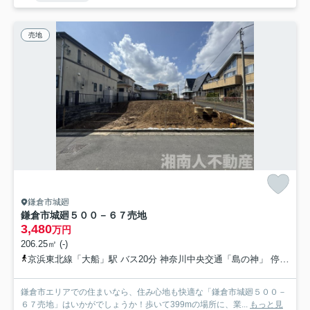
売地
鎌倉市城廻
鎌倉市城廻５００－６７売地
3,480
万円
206.25㎡ (-)
京浜東北線「大船」駅 バス20分 神奈川中央交通「島の神」 停歩2分
鎌倉市エリアでの住まいなら、住み心地も快適な「鎌倉市城廻５００－
６７売地」はいかがでしょうか！歩いて399mの場所に、業...
もっと見