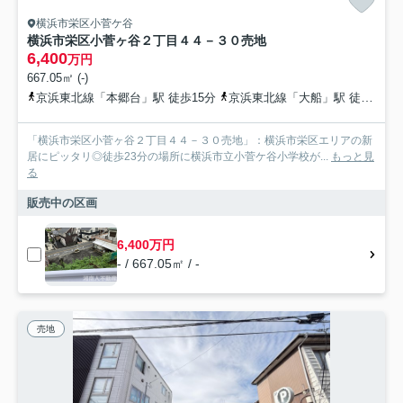
横浜市栄区小菅ケ谷
横浜市栄区小菅ヶ谷２丁目４４－３０売地
6,400
万円
667.05㎡ (-)
京浜東北線「本郷台」駅 徒歩15分
京浜東北線「大船」駅 徒歩25分
「横浜市栄区小菅ヶ谷２丁目４４－３０売地」：横浜市栄区エリアの新
居にピッタリ◎徒歩23分の場所に横浜市立小菅ケ谷小学校が...
もっと見
る
販売中の区画
6,400万円
- / 667.05㎡ / -
売地