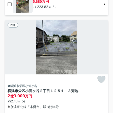
5,680万円
- / 223.82㎡ / -
売地
横浜市栄区小菅ケ谷
横浜市栄区小菅ヶ谷２丁目１２５１－３売地
2
3,000
億
万円
792.48㎡ (-)
京浜東北線「本郷台」駅 徒歩4分