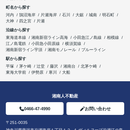
町名から探す
河内
鵠沼海岸
片瀬海岸
石川
大鋸
城南
明石町
大神
四之宮
片瀬
沿線から探す
東海道本線
湘南新宿ライン高海
小田急江ノ島線
相模線
江ノ島電鉄
小田急小田原線
横須賀線
湘南新宿ライン宇須
湘南モノレール
ブルーライン
駅から探す
平塚
茅ケ崎
辻堂
藤沢
湘南台
北茅ケ崎
東海大学前
伊勢原
寒川
大船
湘南人不動産
0466-47-4990
お問い合わせ
〒251-0035