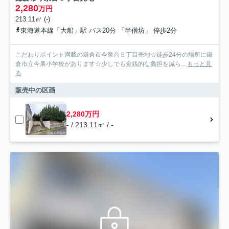
2,280
万円
213.11㎡ (-)
東海道本線「大船」駅 バス20分 「半僧坊」 停歩2分
こだわりポイント満載の鎌倉市今泉台５丁目売地☆徒歩24分の場所に鎌
倉市立今泉小学校があります☆少しでも金銭的な負担を減ら...
もっと見
る
販売中の区画
2,280万円
- / 213.11㎡ / -