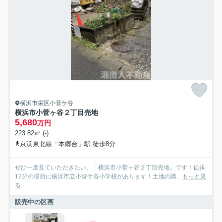
横浜市栄区小菅ケ谷
横浜市小菅ヶ谷２丁目売地
5,680
万円
223.82㎡ (-)
京浜東北線「本郷台」駅 徒歩8分
ぜひ一度見ていただきたい、「横浜市小菅ヶ谷２丁目売地」です！徒歩
12分の場所に横浜市立小菅ケ谷小学校があります！土地の購...
もっと見
る
販売中の区画