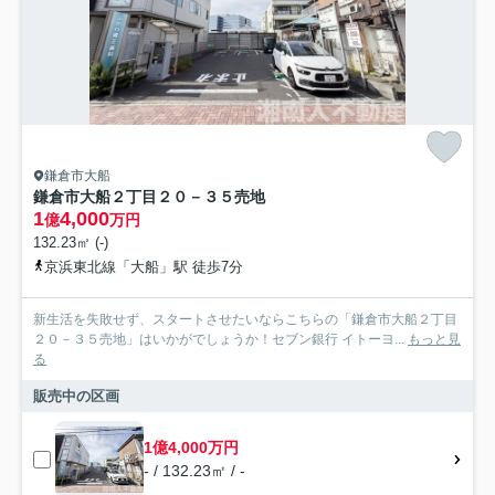
鎌倉市大船
鎌倉市大船２丁目２０－３５売地
1
4,000
億
万円
132.23㎡ (-)
京浜東北線「大船」駅 徒歩7分
新生活を失敗せず、スタートさせたいならこちらの「鎌倉市大船２丁目
２０－３５売地」はいかがでしょうか！セブン銀行 イトーヨ...
もっと見
る
販売中の区画
1億4,000万円
- / 132.23㎡ / -