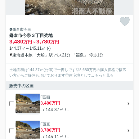
鎌倉市今泉
鎌倉市今泉３丁目売地
3,480
3,780
万円～
万円
144.37㎡～145.11㎡ (-)
東海道本線「大船」駅 バス21分 「福泉」 停歩1分
土地面積は144.37㎡(公簿)で一押しです◎3,680万円の購入価格で幅広
い方からご好評も頂いております◎住宅地として...
もっと見る
販売中の区画
F区画
3,480万円
- / 144.37㎡ / -
E区画
3,780万円
- / 145.11㎡ / -