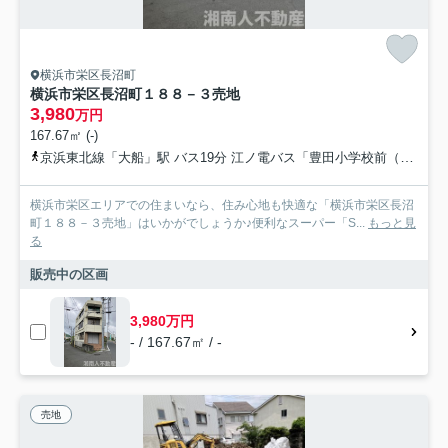
横浜市栄区長沼町
横浜市栄区長沼町１８８－３売地
3,980
万円
167.67㎡ (-)
京浜東北線「大船」駅 バス19分 江ノ電バス「豊田小学校前（神奈川県）」 停歩1分
横浜市栄区エリアでの住まいなら、住み心地も快適な「横浜市栄区長沼
町１８８－３売地」はいかがでしょうか♪便利なスーパー「S...
もっと見
る
販売中の区画
3,980万円
- / 167.67㎡ / -
売地