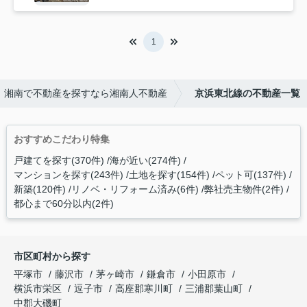
1
湘南で不動産を探すなら湘南人不動産
京浜東北線の不動産一覧
おすすめこだわり特集
戸建てを探す(370件)
海が近い(274件)
マンションを探す(243件)
土地を探す(154件)
ペット可(137件)
新築(120件)
リノベ・リフォーム済み(6件)
弊社売主物件(2件)
都心まで60分以内(2件)
市区町村から探す
平塚市
藤沢市
茅ヶ崎市
鎌倉市
小田原市
横浜市栄区
逗子市
高座郡寒川町
三浦郡葉山町
中郡大磯町