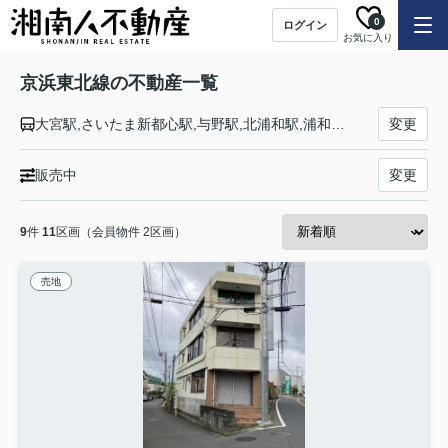
0
ログイン
お気に入り
京浜東北線の不動産一覧
大宮駅,さいたま新都心駅,与野駅,北浦和駅,浦和駅,南浦和駅,蕨駅,西川口駅,川口駅,赤羽駅,東十条駅,王子駅,上中里駅,田端駅,西日暮里駅,日暮里駅,鶯谷駅,上野駅,御徒町駅,秋葉原駅,神田駅,東京駅,有楽町駅,新橋駅,浜松町駅,田町駅,高輪ゲートウェイ駅,品川駅,大井町駅,大森駅,蒲田駅,川崎駅,鶴見駅,新子安駅,東神奈川駅,横浜駅,桜木町駅,関内駅,石川町駅,山手駅,根岸駅,磯子駅,新杉田駅,洋光台駅,港南台駅,本郷台駅,大船駅
変更
販売中
変更
9
件
11
区画（会員物件 2区画）
売地