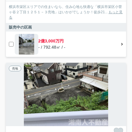
横浜市栄区エリアでの住まいなら、住み心地も快適な「横浜市栄区小菅
ヶ谷２丁目１２５１－３売地」はいかがでしょうか！徒歩21...
もっと見
る
販売中の区画
2億3,000万円
- / 792.48㎡ / -
売地