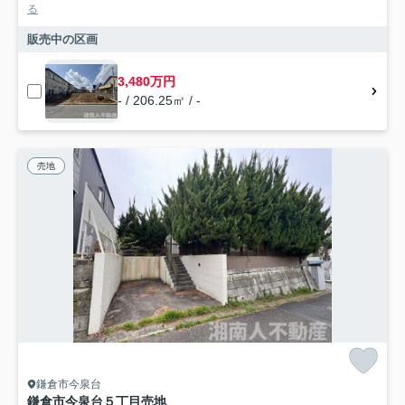
る
販売中の区画
3,480万円
- / 206.25㎡ / -
売地
鎌倉市今泉台
鎌倉市今泉台５丁目売地