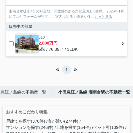
湘南台駅徒歩7分の好立地、開放感のある角部屋3LDK住戸。 2026年1月
にフルリフォームが完了し、室内は明るく快適な住...
もっと見る
販売中の部屋
510
2,800万円
5階 / 76.35㎡ / 3LDK
1
田急江ノ島線の不動産一覧
小田急江ノ島線 湘南台駅の不動産一覧
おすすめこだわり特集
戸建てを探す(370件)
海が近い(274件)
マンションを探す(246件)
土地を探す(154件)
ペット可(139件)