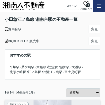
0
ログイン
お気に入り
小田急江ノ島線 湘南台駅の不動産一覧
湘南台駅
変更
3K,3DK,3LDK,販売中
変更
おすすめの駅
平塚駅
/
茅ケ崎駅
/
大船駅
/
辻堂駅
/
藤沢駅
/
大磯駅
/
北茅ケ崎駅
/
江ノ島駅
/
片瀬江ノ島駅
/
富士見町駅
3
棟
3
件（会員物件 1件）
中古マンション