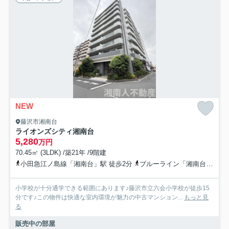
NEW
藤沢市湘南台
ライオンズシティ湘南台
5,280
万円
70.45㎡ (3LDK) /築21年 /9階建
小田急江ノ島線「湘南台」駅 徒歩2分
ブルーライン「湘南台」駅 徒歩2分
小学校が十分通学できる範囲にあります♪藤沢市立六会小学校が徒歩15
分です♪この物件は快適な室内環境が魅力の中古マンション...
もっと見
る
販売中の部屋