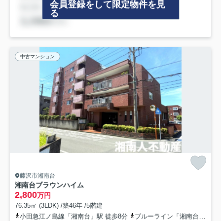
会員登録をして限定物件を見
る
中古マンション
藤沢市湘南台
湘南台ブラウンハイム
2,800
万円
76.35㎡ (3LDK) /築46年 /5階建
小田急江ノ島線「湘南台」駅 徒歩8分
ブルーライン「湘南台」駅 徒歩8分