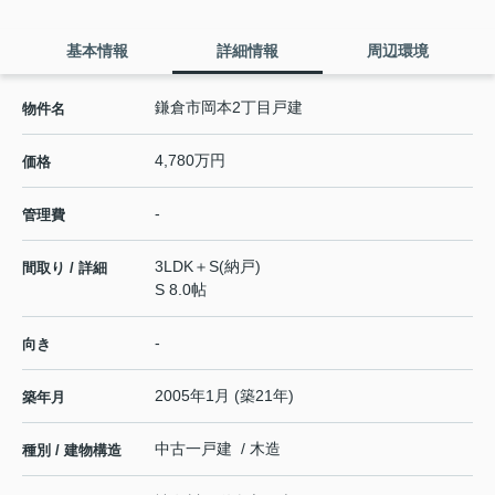
基本情報
詳細情報
周辺環境
鎌倉市岡本2丁目戸建
物件名
4,780万円
価格
-
管理費
3LDK＋S(納戸)
間取り / 詳細
S 8.0帖
-
向き
2005年1月 (築21年)
築年月
中古一戸建 / 木造
種別 / 建物構造