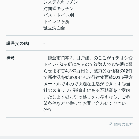
システムキッチン
対面式キッチン
バス・トイレ別
トイレ２ヶ所
独立洗面台
-
設備(その他)
「鎌倉市岡本2丁目戸建」のここがイチオシ◎
備考
トイレが2ヶ所にあるので複数人でも快適に暮
らせます◎4,780万円と、魅力的な価格の物件
で新生活を始めませんか◎建物面積103.5平方
メートルですので快適な生活ができます◎当
社のスタッフが鎌倉市にある不動産をご案内
いたします◎お引っ越しをお考えなら、ご希
望条件などと併せてお問い合わせください
(^^)
情報の見方