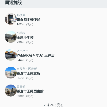
周辺施設
郵便局
鎌倉岡本郵便局
162ｍ（3分）
小学校
玉縄小学校
239ｍ（3分）
スーパー
YAMAKA(ヤマカ) 玉縄店
344ｍ（5分）
市役所・区役所
鎌倉市玉縄支所
367ｍ（5分）
図書館
鎌倉市玉縄図書館
369ｍ（5分）
すべて見る