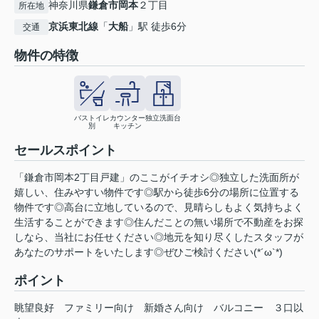
神奈川県
鎌倉市
岡本
２丁目
所在地
京浜東北線
「
大船
」駅 徒歩6分
交通
物件の特徴
バストイレ
カウンター
独立洗面台
別
キッチン
セールスポイント
「鎌倉市岡本2丁目戸建」のここがイチオシ◎独立した洗面所が
嬉しい、住みやすい物件です◎駅から徒歩6分の場所に位置する
物件です◎高台に立地しているので、見晴らしもよく気持ちよく
生活することができます◎住んだことの無い場所で不動産をお探
しなら、当社にお任せください◎地元を知り尽くしたスタッフが
あなたのサポートをいたします◎ぜひご検討ください(*´ω`*)
ポイント
眺望良好
ファミリー向け
新婚さん向け
バルコニー
３口以