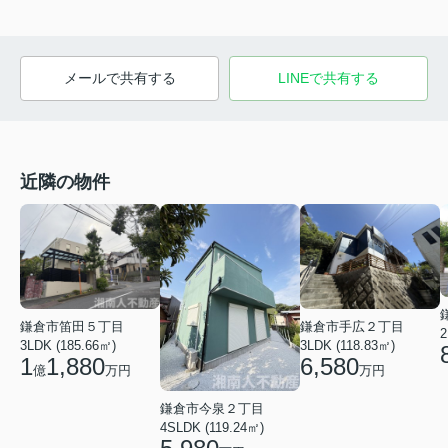
メールで共有する
LINEで共有する
近隣の物件
鎌倉市手広２丁目
鎌倉市笛田５丁目
2
3LDK (118.83㎡)
3LDK (185.66㎡)
6,580
1
1,880
万円
億
万円
鎌倉市今泉２丁目
4SLDK (119.24㎡)