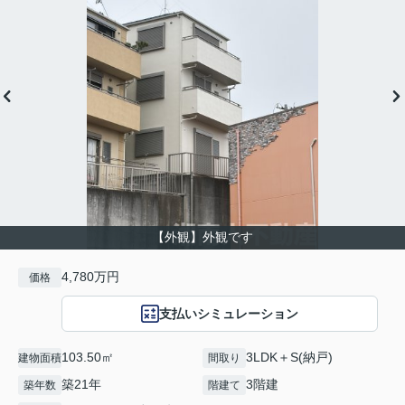
【外観】外観です
4,780万円
価格
支払いシミュレーション
103.50㎡
3LDK＋S(納戸)
建物面積
間取り
築21年
3階建
築年数
階建て