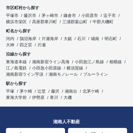
市区町村から探す
平塚市
藤沢市
茅ヶ崎市
鎌倉市
小田原市
逗子市
横浜市栄区
高座郡寒川町
三浦郡葉山町
中郡大磯町
町名から探す
河内
鵠沼海岸
片瀬海岸
大鋸
石川
城南
明石町
大神
四之宮
片瀬
沿線から探す
東海道本線
湘南新宿ライン高海
小田急江ノ島線
相模線
江ノ島電鉄
小田急小田原線
横須賀線
湘南新宿ライン宇須
湘南モノレール
ブルーライン
駅から探す
平塚
茅ケ崎
辻堂
藤沢
湘南台
北茅ケ崎
東海大学前
伊勢原
寒川
大磯
湘南人不動産