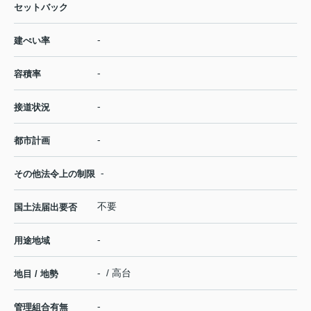
セットバック
-
建ぺい率
-
容積率
-
接道状況
-
都市計画
-
その他法令上の制限
不要
国土法届出要否
-
用途地域
- / 高台
地目 / 地勢
-
管理組合有無