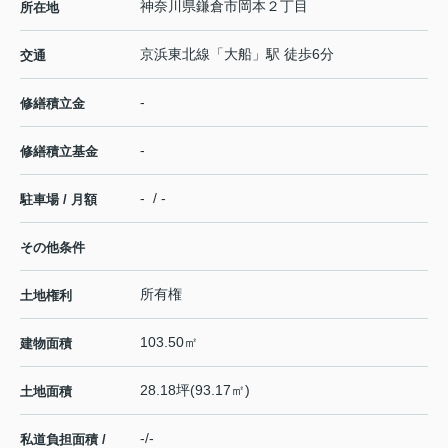
神奈川県
鎌倉市
岡本
２丁目
所在地
京浜東北線
「
大船
」駅 徒歩6分
交通
-
修繕積立金
-
修繕積立基金
- / -
駐車場 / 月額
その他条件
所有権
土地権利
103.50㎡
建物面積
28.18坪(93.17㎡)
土地面積
-/-
私道負担面積 /