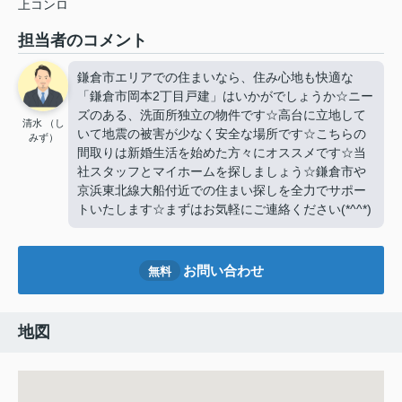
上コンロ
担当者のコメント
鎌倉市エリアでの住まいなら、住み心地も快適な
「鎌倉市岡本2丁目戸建」はいかがでしょうか☆ニー
ズのある、洗面所独立の物件です☆高台に立地して
清水 （し
いて地震の被害が少なく安全な場所です☆こちらの
みず）
間取りは新婚生活を始めた方々にオススメです☆当
社スタッフとマイホームを探しましょう☆鎌倉市や
京浜東北線大船付近での住まい探しを全力でサポー
トいたします☆まずはお気軽にご連絡ください(*^^*)
お問い合わせ
無料
地図