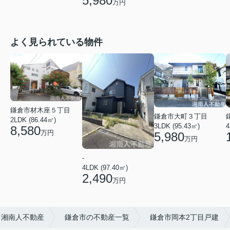
5,980
万円
よく見られている物件
鎌倉市材木座５丁目
鎌倉市大町３丁目
2LDK (86.44㎡)
3LDK (95.43㎡)
4
8,580
万円
5,980
万円
-
4LDK (97.40㎡)
2,490
万円
ら湘南人不動産
鎌倉市の不動産一覧
鎌倉市岡本2丁目戸建