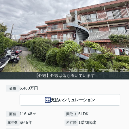
【外観】外観は落ち着いています
6,480万円
価格
支払いシミュレーション
116.48㎡
5LDK
面積
間取り
築45年
1階/3階建
築年数
所在階