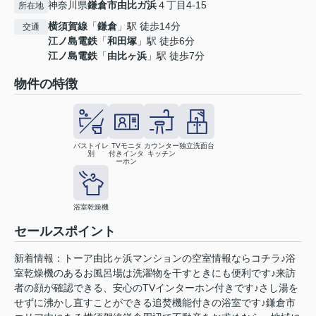
神奈川県
鎌倉市
由比ガ浜
４丁目4-15
所在地
横須賀線
「
鎌倉
」駅 徒歩14分
交通
江ノ島電鉄
「
和田塚
」駅 徒歩6分
江ノ島電鉄
「
由比ヶ浜
」駅 徒歩7分
物件の特徴
バストイレ
TVモニタ
カウンター
独立洗面台
別
付きインタ
キッチン
ーホン
浴室乾燥機
セールスポイント
新着情報：トーア由比ヶ浜マンションの空室情報ならコチラ♪浴
室乾燥機のあるお風呂場は洗濯物を干すときにも便利です♪来訪
者の顔が確認できる、安心のTVインターホン付きです♪さし湯を
せずに沸かし直すことができる追焚機能付きの浴室です♪鎌倉市