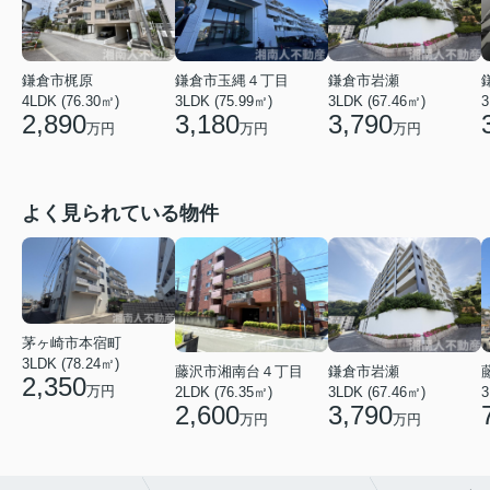
鎌倉市梶原
鎌倉市玉縄４丁目
鎌倉市岩瀬
4LDK (76.30㎡)
3LDK (75.99㎡)
3LDK (67.46㎡)
3
2,890
3,180
3,790
万円
万円
万円
よく見られている物件
茅ヶ崎市本宿町
3LDK (78.24㎡)
藤沢市湘南台４丁目
鎌倉市岩瀬
2,350
万円
2LDK (76.35㎡)
3LDK (67.46㎡)
3
2,600
3,790
万円
万円