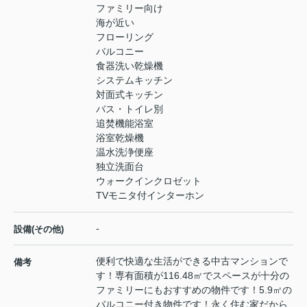
ファミリー向け
海が近い
フローリング
バルコニー
食器洗い乾燥機
システムキッチン
対面式キッチン
バス・トイレ別
追焚機能浴室
浴室乾燥機
温水洗浄便座
独立洗面台
ウォークインクロゼット
TVモニタ付インターホン
-
設備(その他)
便利で快適な生活ができる中古マンションで
備考
す！専有面積が116.48㎡でスペースが十分の
ファミリーにもおすすめの物件です！5.9㎡の
バルコニー付き物件です！永く住む家だから