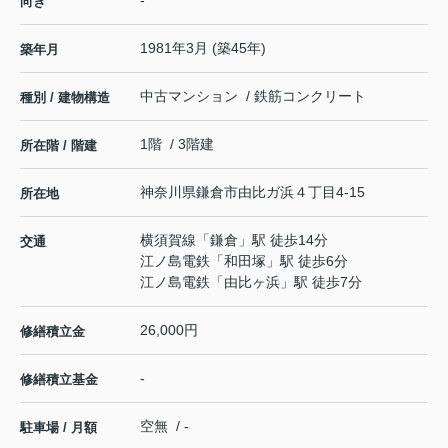
-
向き
1981年3月 (築45年)
築年月
中古マンション / 鉄筋コンクリート
種別 / 建物構造
1階 / 3階建
所在階 / 階建
神奈川県
鎌倉市
由比ガ浜
４丁目4-15
所在地
横須賀線
「
鎌倉
」駅 徒歩14分
交通
江ノ島電鉄
「
和田塚
」駅 徒歩6分
江ノ島電鉄
「
由比ヶ浜
」駅 徒歩7分
26,000円
修繕積立金
-
修繕積立基金
空無 / -
駐車場 / 月額