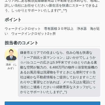
エリア内にある横須賀線鎌倉周辺で不動産をお求めなら、地域に
詳しい当社にお任せください♪新生活を快適にスタートできるよ
う、しっかりとサポートいたします(*^_^*)
ポイント
ウォークインクロゼット
専有面積３０坪以上
浄水器
海が近
い
ウォークインクロゼット2ヶ所
担当者のコメント
鎌倉市エリアでの住まいなら、住み心地も快適な
「トーア由比ヶ浜マンション」はいかがでしょうか
☆バルコニーの広さは5.9平米です☆ゆとりのある素
清水 （し
敵な空間が魅力の、6,480万円の物件☆浴室乾燥機の
みず）
あるお風呂場は洗濯物を干すときにも便利です☆当
社は確かな不動産情報をご提供しております☆こだ
わりやご要望などがあれば、メール又はお電話にて
当社にご連絡ください☆経験豊富なスタッフがしっ
かりとサポートいたします(^_^)