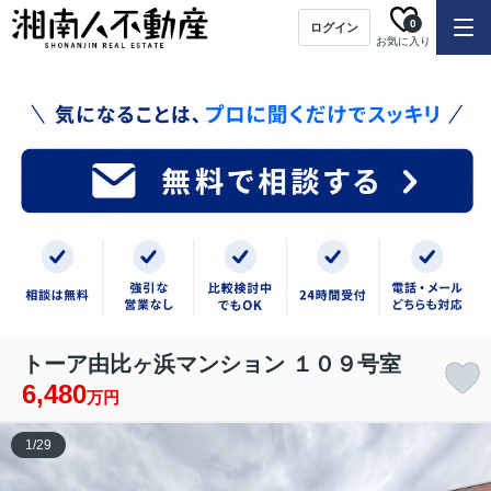
0
ログイン
お気に入り
トーア由比ヶ浜マンション １０９号室
6,480
万円
1
/
29