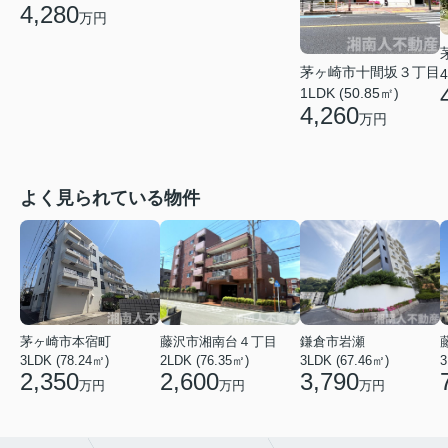
4,280
万円
茅ヶ崎市十間坂３丁目
4
1LDK (50.85㎡)
4,260
万円
よく見られている物件
茅ヶ崎市本宿町
藤沢市湘南台４丁目
鎌倉市岩瀬
3LDK (78.24㎡)
2LDK (76.35㎡)
3LDK (67.46㎡)
3
2,350
2,600
3,790
万円
万円
万円