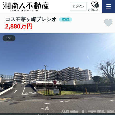
0
ログイン
お気に入り
コスモ茅ヶ崎プレシオ
空室1
2,880万円
1
/
21