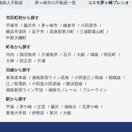
湘南人不動産
茅ヶ崎市の不動産一覧
コスモ茅ヶ崎プレシオ
市区町村から探す
平塚市
藤沢市
茅ヶ崎市
鎌倉市
小田原市
横浜市栄区
逗子市
高座郡寒川町
三浦郡葉山町
中郡大磯町
町名から探す
河内
鵠沼海岸
片瀬海岸
石川
大鋸
城南
明石町
大神
四之宮
片瀬
沿線から探す
東海道本線
湘南新宿ライン高海
小田急江ノ島線
相模線
江ノ島電鉄
小田急小田原線
横須賀線
湘南新宿ライン宇須
湘南モノレール
ブルーライン
駅から探す
平塚
茅ケ崎
辻堂
藤沢
湘南台
北茅ケ崎
東海大学前
伊勢原
寒川
大船