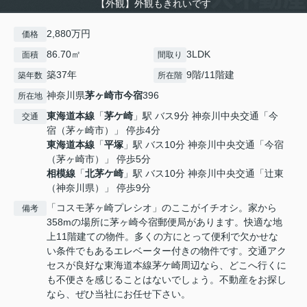
【外観】外観もきれいです
2,880万円
価格
86.70㎡
3LDK
面積
間取り
築37年
9階/11階建
築年数
所在階
神奈川県
茅ヶ崎市
今宿
396
所在地
東海道本線
「
茅ケ崎
」駅 バス9分 神奈川中央交通「今
交通
宿（茅ヶ崎市）」 停歩4分
東海道本線
「
平塚
」駅 バス10分 神奈川中央交通「今宿
（茅ヶ崎市）」 停歩5分
相模線
「
北茅ケ崎
」駅 バス10分 神奈川中央交通「辻東
（神奈川県）」 停歩9分
「コスモ茅ヶ崎プレシオ」のここがイチオシ。家から
備考
358mの場所に茅ヶ崎今宿郵便局があります。快適な地
上11階建ての物件。多くの方にとって便利で欠かせな
い条件でもあるエレベーター付きの物件です。交通アク
セスが良好な東海道本線茅ケ崎周辺なら、どこへ行くに
も不便さを感じることはないでしょう。不動産をお探し
なら、ぜひ当社にお任せ下さい。