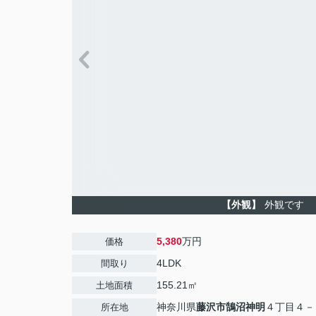
【外観】
外観です
5,380
万円
価格
4LDK
間取り
155.21㎡
土地面積
神奈川県
藤沢市
鵠沼神明
４丁目４－
所在地