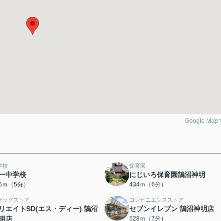
Google Ma
学校
保育園
一中学校
にじいろ保育園鵠沼神明
65ｍ（5分）
434ｍ（6分）
ラッグストア
コンビニエンスストア
リエイトSD(エス・ディー) 鵠沼
セブンイレブン 鵠沼神明店
明店
528ｍ（7分）