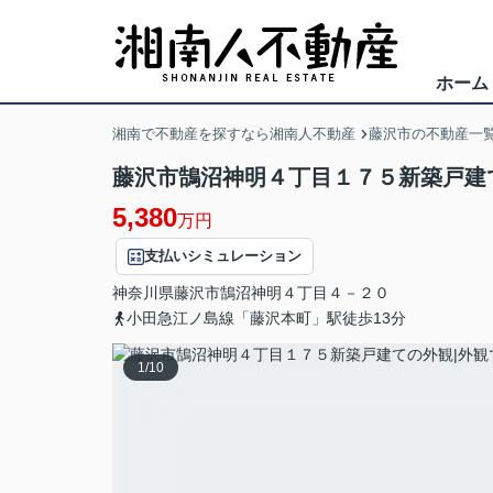
ホーム
湘南で不動産を探すなら湘南人不動産
藤沢市の不動産一
藤沢市鵠沼神明４丁目１７５新築戸建て
5,380
万円
支払いシミュレーション
神奈川県
藤沢市
鵠沼神明
４丁目４－２０
小田急江ノ島線「藤沢本町」駅徒歩13分
1
/
10