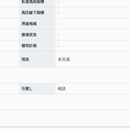
-
私道負担面積
-
高圧線下面積
-
用途地域
-
接道状況
-
都市計画
未完成
現況
相談
引渡し