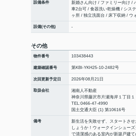
設備条件
新婚さん向け / ファミリー向け / バ
車2台可 / 食器洗い乾燥機 / シス
ヶ所 / 独立洗面台 / 床下収納 
設備(その他)
-
その他
103438443
物件番号
第KBI‐YKH25‐10‐2482号
建築確認番号
2026年08月21日
次回更新予定日
取扱会社
湘南人不動産
神奈川県藤沢市片瀬海岸１丁目１２
TEL:0466-47-4990
国土交通大臣 (1) 第10616号
備考
新生活を失敗せず、スタートさせ
しょうか！ウォークインシューズ
で清潔感のある室内が新築戸建て