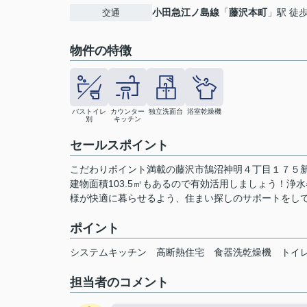
小田急江ノ島線
「
藤沢本町
」駅 徒歩
交通
物件の特徴
バストイレ
カウンター
独立洗面台
浴室乾燥機
別
キッチン
セールスポイント
こだわりポイント満載の藤沢市鵠沼神明４丁目１７５
建物面積103.5㎡もあるので有効活用しましょう！
様が快適に暮らせるよう、住まい探しのサポートをして
ポイント
システムキッチン
高断熱住宅
食器洗乾燥機
トイ
担当者のコメント