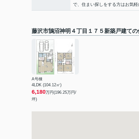
で、住まい探しをする方はお気軽に
藤沢市鵠沼神明４丁目１７５新築戸建ての
A号棟
4LDK (104.12㎡)
6,180
万円(
196.25
万円/
坪)