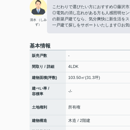
こだわりで選びたい方におすすめ◎藤沢市
◎電気の消し忘れがある方も人感照明センサ
の新築戸建てなら、気分爽快に新生活をス
清水 （しみ
ず）
一戸建て探しをサポートいたします◎お気軽
基本情報
-
販売戸数
4LDK
間取り / 詳細
103.50㎡(31.3坪)
建物面積(坪数)
建ぺい率 /
-/-
容積率
所有権
土地権利
木造 / 2階建
建物構造