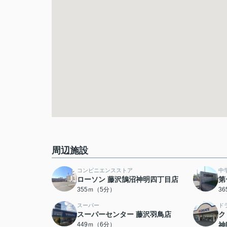
周辺施設
コンビニエンスストア
中
ローソン 藤沢鵠沼神明四丁目店
第
355ｍ（5分）
3
スーパー
ド
スーパーセンター 藤沢羽鳥店
ク
449ｍ（6分）
神