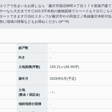
エリアで住まいをお探しなら「藤沢市鵠沼神明４丁目１７５新築戸建て
ーなら大丈夫です◎103.5平米程の建物面積でスペースも十分◎こち
タートできます◎当社スタッフが藤沢市や小田急江ノ島線藤沢本町付近
に地域の情報などもお尋ねください(#^^#)
-
総戸数
-
向き
155.21㎡(46.95坪)
土地面積(坪数)
2026年6月(予定)
築年月
土地
- / -
(敷金 / 保証金)
-
傾斜地部分面積