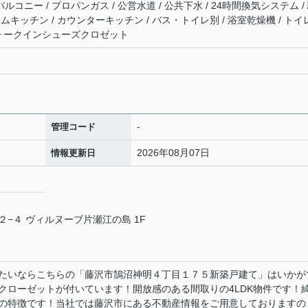
ルコニー / プロパンガス / 公営水道 / 公共下水 / 24時間換気システム /
テムキッチン / カウンターキッチン / バス・トイレ別 / 浴室乾燥機 / トイ
/ ウォークインシューズクロゼット
-
管理コード
2026年08月07日
情報更新日
−４ ヴィルヌーブ片瀬江の島 1F
たいならこちらの「藤沢市鵠沼神明４丁目１７５新築戸建て」はいかが
クローゼットが付いています！開放感のある間取りの4LDK物件です！
の特徴です！当社では藤沢市にある不動産情報をご用意しておりますの