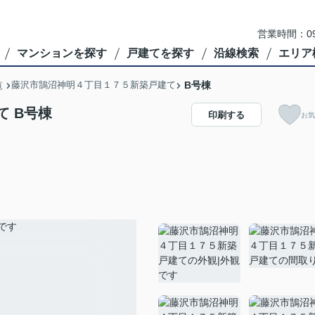
営業時間：09
マンションを探す
戸建てを探す
沿線検索
エリア
藤沢市鵠沼神明４丁目１７５新築戸建て
B号棟
覧
 B号棟
印刷する
お気