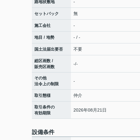
-
路地状敷地
無
セットバック
-
施工会社
- / -
地目 / 地勢
不要
国土法届出要否
総区画数 /
-/-
販売区画数
その他
-
法令上の制限
仲介
取引態様
取引条件の
2026年08月21日
有効期限
設備条件