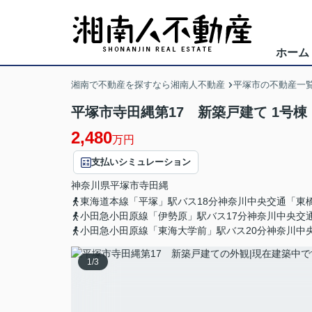
ホーム
湘南で不動産を探すなら湘南人不動産
平塚市の不動産一
平塚市寺田縄第17 新築戸建て 1号棟
2,480
万円
支払いシミュレーション
神奈川県
平塚市
寺田縄
東海道本線「平塚」駅バス18分神奈川中央交通「東
小田急小田原線「伊勢原」駅バス17分神奈川中央交
小田急小田原線「東海大学前」駅バス20分神奈川中
1
/
3