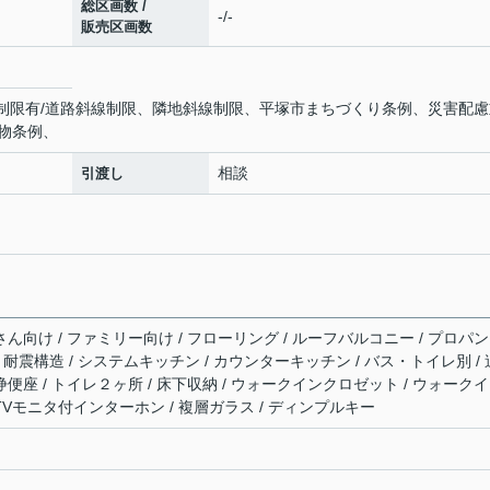
総区画数 /
-/-
販売区画数
影制限有/道路斜線制限、隣地斜線制限、平塚市まちづくり条例、災害配慮
物条例、
相談
引渡し
さん向け / ファミリー向け / フローリング / ルーフバルコニー / プロパ
有 / 耐震構造 / システムキッチン / カウンターキッチン / バス・トイレ別 / 
浄便座 / トイレ２ヶ所 / 床下収納 / ウォークインクロゼット / ウォーク
 TVモニタ付インターホン / 複層ガラス / ディンプルキー