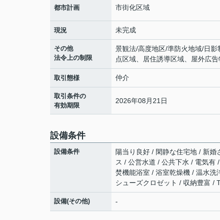
市街化区域
都市計画
未完成
現況
その他
景観法/高度地区/準防火地域/日
法令上の制限
点区域、居住誘導区域、屋外広告
仲介
取引態様
取引条件の
2026年08月21日
有効期限
設備条件
設備条件
陽当り良好 / 閑静な住宅地 / 新婚
ス / 公営水道 / 公共下水 / 電気
焚機能浴室 / 浴室乾燥機 / 温水洗
シューズクロゼット / 収納豊富 /
設備(その他)
-