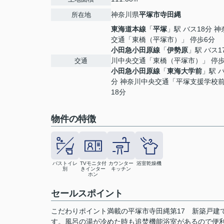
神奈川県
平塚市
寺田縄
所在地
東海道本線
「
平塚
」駅 バス18分 
交通「東橋（平塚市）」 停歩6分
小田急小田原線
「
伊勢原
」駅 バス1
川中央交通「東橋（平塚市）」 停歩
交通
小田急小田原線
「
東海大学前
」駅 バ
分 神奈川中央交通「平塚支援学校前
18分
物件の特徴
バストイレ
TVモニタ付
カウンター
浴室乾燥機
別
きインター
キッチン
ホン
セールスポイント
こだわりポイント満載の平塚市寺田縄第17 新築戸建
す。風呂の湯が冷めた時も追焚機能浴室があるので便