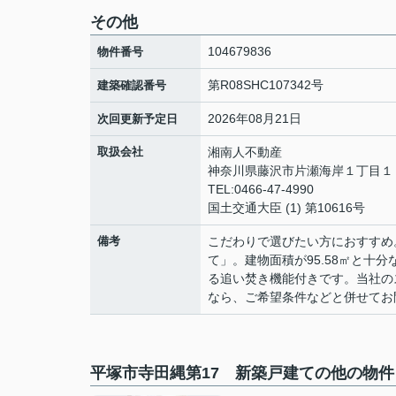
その他
104679836
物件番号
第R08SHC107342号
建築確認番号
2026年08月21日
次回更新予定日
取扱会社
湘南人不動産
神奈川県藤沢市片瀬海岸１丁目１２
TEL:0466-47-4990
国土交通大臣 (1) 第10616号
備考
こだわりで選びたい方におすすめ
て」。建物面積が95.58㎡と
る追い焚き機能付きです。当社の
なら、ご希望条件などと併せてお
平塚市寺田縄第17 新築戸建ての他の物件