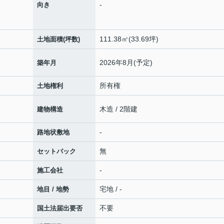
-
向き
111.38㎡(33.69坪)
土地面積(坪数)
2026年8月(予定)
築年月
所有権
土地権利
木造 / 2階建
建物構造
-
路地状敷地
無
セットバック
-
施工会社
宅地 / -
地目 / 地勢
不要
国土法届出要否