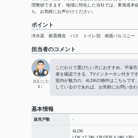
理整頓できます。地域に特化した当社では、東海道本
ら、お気軽にお声かけください。
ポイント
浄水器
耐震構造
バス
トイレ別
南面バルコニー
担当者のコメント
こだわりで選びたい方におすすめ。平塚市
者を確認できる、TVインターホン付きです
室内が魅力の、4LDKの物件はこちらで
児玉 (こだ
ま）
しているのであれば、お気軽にお問い合わ
基本情報
-
販売戸数
4LDK
LDK 17.7帖 1室
/
洋室 6.0帖 1室
/