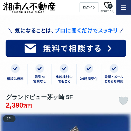
0
ログイン
お気に入り
グランドビュー茅ヶ崎 5F
2,390
万円
1
/
4