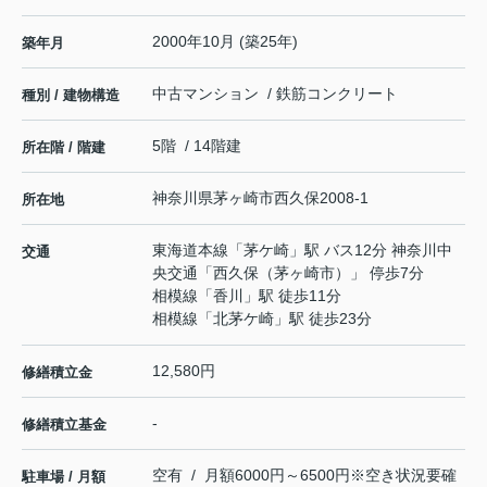
2000年10月 (築25年)
築年月
中古マンション / 鉄筋コンクリート
種別 / 建物構造
5階 / 14階建
所在階 / 階建
神奈川県
茅ヶ崎市
西久保
2008-1
所在地
東海道本線
「
茅ケ崎
」駅 バス12分 神奈川中
交通
央交通「西久保（茅ヶ崎市）」 停歩7分
相模線
「
香川
」駅 徒歩11分
相模線
「
北茅ケ崎
」駅 徒歩23分
12,580円
修繕積立金
-
修繕積立基金
空有 / 月額6000円～6500円※空き状況要確
駐車場 / 月額