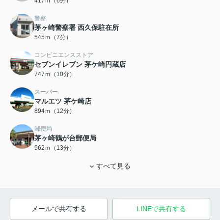
417ｍ（6分）
警察
茅ヶ崎警察署 西久保駐在所
545ｍ（7分）
コンビニエンスストア
セブンイレブン 茅ケ崎円蔵店
747ｍ（10分）
スーパー
マルエツ 茅ケ崎店
894ｍ（12分）
郵便局
茅ヶ崎鶴が台郵便局
962ｍ（13分）
すべて見る
メールで共有する
LINEで共有する