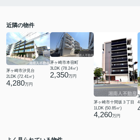
近隣の物件
茅ヶ崎市本宿町
3LDK (78.24㎡)
茅ヶ崎市汐見台
2,350
万円
2LDK (72.41㎡)
4,280
万円
茅ヶ崎市十間坂３丁目
4
1LDK (50.85㎡)
4,260
万円
よく見られている物件