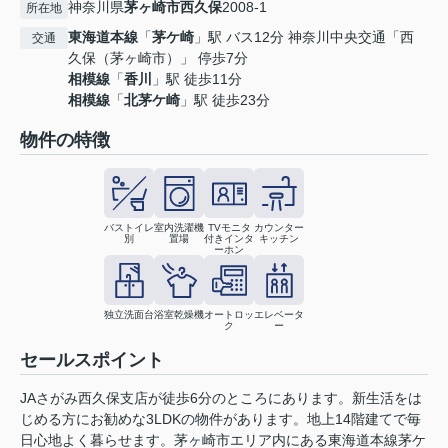
神奈川県
茅ヶ崎市
西久保
2008-1
所在地
東海道本線
「
茅ケ崎
」駅 バス12分 神奈川中央交通「西
交通
久保（茅ヶ崎市）」 停歩7分
相模線
「
香川
」駅 徒歩11分
相模線
「
北茅ケ崎
」駅 徒歩23分
物件の特徴
バストイレ
室内洗濯機
TVモニタ
カウンター
別
置場
付きインタ
キッチン
ーホン
独立洗面台
浴室乾燥機
オートロッ
エレベータ
ク
ー
セールスポイント
JAさがみ西久保支店が徒歩6分のところにあります。新生活をは
じめる方にお勧めな3LDKの物件があります。地上14階建てで毎
日心地よく暮らせます。茅ヶ崎市エリア内にある東海道本線茅ケ