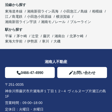
沿線から探す
東海道本線
湘南新宿ライン高海
小田急江ノ島線
相模線
江ノ島電鉄
小田急小田原線
横須賀線
湘南新宿ライン宇須
湘南モノレール
ブルーライン
駅から探す
平塚
茅ケ崎
辻堂
藤沢
湘南台
北茅ケ崎
東海大学前
伊勢原
寒川
大磯
湘南人不動産
0466-47-4990
お問い合わせ
〒251-0035
神奈川県藤沢市片瀬海岸１丁目１２−４ ヴィルヌーブ片瀬江の島
1F
営業時間：
09:00~18:00
定休日：
火曜日・水曜日