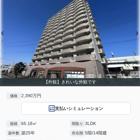
【外観】きれいな外観です
2,390万円
価格
支払いシミュレーション
65.18㎡
3LDK
面積
間取り
築25年
5階/14階建
築年数
所在階