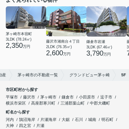
茅ヶ崎市本宿町
3LDK (78.24㎡)
藤沢市湘南台４丁目
鎌倉市岩瀬
2,350
万円
2LDK (76.35㎡)
3LDK (67.46㎡)
3
2,600
3,790
万円
万円
動産
茅ヶ崎市の不動産一覧
グランドビュー茅ヶ崎
5F
市区町村から探す
平塚市
藤沢市
茅ヶ崎市
鎌倉市
小田原市
逗子市
横浜市栄区
高座郡寒川町
三浦郡葉山町
中郡大磯町
町名から探す
河内
鵠沼海岸
片瀬海岸
大鋸
石川
城南
明石町
大神
四之宮
片瀬