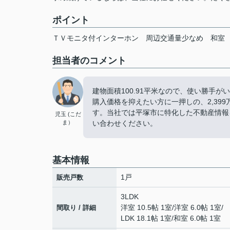
ポイント
ＴＶモニタ付インターホン
周辺交通量少なめ
和室
担当者のコメント
建物面積100.91平米なので、使い勝手
購入価格を抑えたい方に一押しの、2,39
す。当社では平塚市に特化した不動産情報
児玉 (こだ
ま）
い合わせください。
基本情報
1戸
販売戸数
3LDK
洋室 10.5帖 1室
/
洋室 6.0帖 1室
/
間取り / 詳細
LDK 18.1帖 1室
/
和室 6.0帖 1室