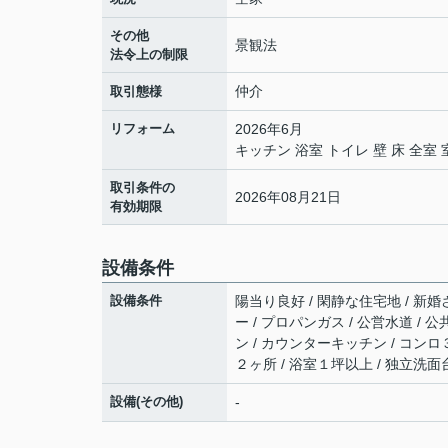
その他
景観法
法令上の制限
仲介
取引態様
リフォーム
2026年6月
キッチン 浴室 トイレ 壁 床 全
取引条件の
2026年08月21日
有効期限
設備条件
設備条件
陽当り良好 / 閑静な住宅地 / 新婚
ー / プロパンガス / 公営水道 / 
ン / カウンターキッチン / コンロ
２ヶ所 / 浴室１坪以上 / 独立洗面台
設備(その他)
-