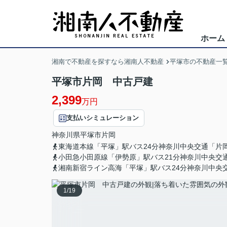
ホーム
湘南で不動産を探すなら湘南人不動産
平塚市の不動産一
平塚市片岡 中古戸建
2,399
万円
支払いシミュレーション
神奈川県
平塚市
片岡
東海道本線「平塚」駅バス24分神奈川中央交通「片
小田急小田原線「伊勢原」駅バス21分神奈川中央交
湘南新宿ライン高海「平塚」駅バス24分神奈川中央
1
/
19