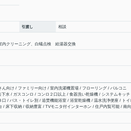
相談
引渡し
室 室内クリーニング、白蟻点検 給湯器交換
さん向け / ファミリー向け / 室内洗濯機置場 / フローリング / バルコニ
公共下水 / ガスコンロ / コンロ２口以上 / 食器洗い乾燥機 / システムキッチ
３口 / バス・トイレ別 / 追焚機能浴室 / 浴室乾燥機 / 温水洗浄便座 / ト
 / 床下収納 / 収納豊富 / TVモニタ付インターホン / 住戸内覧可能 / 南