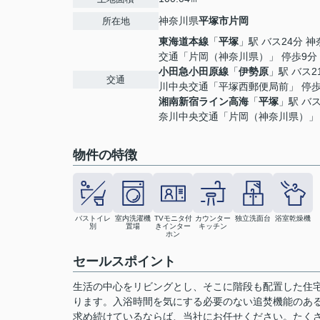
神奈川県
平塚市
片岡
所在地
東海道本線
「
平塚
」駅 バス24分 
交通「片岡（神奈川県）」 停歩9分
小田急小田原線
「
伊勢原
」駅 バス2
交通
川中央交通「平塚西郵便局前」 停歩
湘南新宿ライン高海
「
平塚
」駅 バス
奈川中央交通「片岡（神奈川県）」 
物件の特徴
バストイレ
室内洗濯機
TVモニタ付
カウンター
独立洗面台
浴室乾燥機
別
置場
きインター
キッチン
ホン
セールスポイント
生活の中心をリビングとし、そこに階段も配置した住
ります。入浴時間を気にする必要のない追焚機能のある
求め続けているならば、当社にお任せください。たく