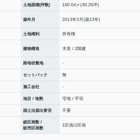
100.04㎡(30.26坪)
土地面積(坪数)
2013年3月(築13年)
築年月
所有権
土地権利
木造 / 2階建
建物構造
-
路地状敷地
無
セットバック
-
施工会社
宅地 / 平坦
地目 / 地勢
不要
国土法届出要否
総区画数 /
1区画/1区画
販売区画数