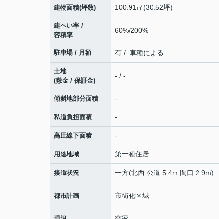
100.91㎡(30.52坪)
建物面積(坪数)
建ぺい率 /
60%/200%
容積率
駐車場 / 月額
有 / 車種による
土地
- / -
(敷金 / 保証金)
-
傾斜地部分面積
-
私道負担面積
-
高圧線下面積
第一種住居
用途地域
一方(北西 公道 5.4m 間口 2.9m)
接道状況
市街化区域
都市計画
空家
現況