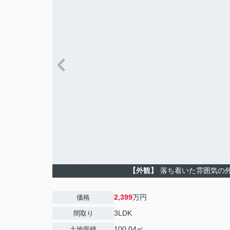
【外観】
落ち着いた雰囲気の
2,399
万円
価格
3LDK
間取り
100.04㎡
土地面積