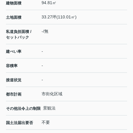
94.81㎡
建物面積
33.27坪(110.01㎡)
土地面積
-/無
私道負担面積 /
セットバック
-
建ぺい率
-
容積率
-
接道状況
市街化区域
都市計画
景観法
その他法令上の制限
不要
国土法届出要否