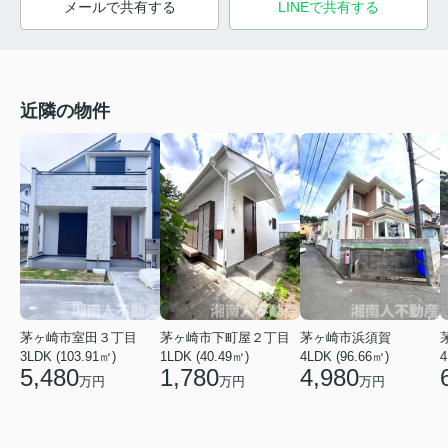
メールで共有する
LINEで共有する
近隣の物件
茅ヶ崎市室田３丁目
茅ヶ崎市下町屋２丁目
茅ヶ崎市浜須賀
3LDK (103.91㎡)
1LDK (40.49㎡)
4LDK (96.66㎡)
4
5,480
1,780
4,980
万円
万円
万円