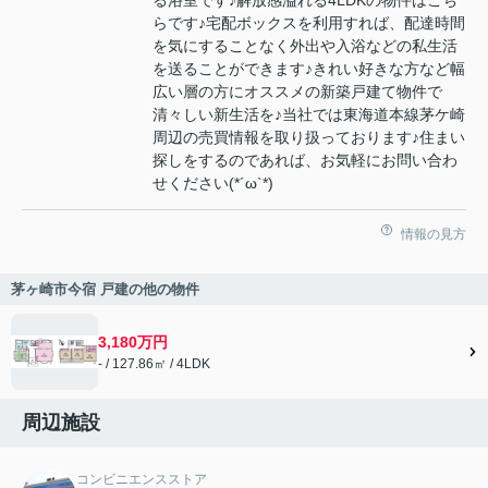
る浴室です♪解放感溢れる4LDKの物件はこち
らです♪宅配ボックスを利用すれば、配達時間
を気にすることなく外出や入浴などの私生活
を送ることができます♪きれい好きな方など幅
広い層の方にオススメの新築戸建て物件で
清々しい新生活を♪当社では東海道本線茅ケ崎
周辺の売買情報を取り扱っております♪住まい
探しをするのであれば、お気軽にお問い合わ
せください(*´ω`*)
情報の見方
茅ヶ崎市今宿 戸建の他の物件
3,180万円
- / 127.86㎡ / 4LDK
周辺施設
コンビニエンスストア