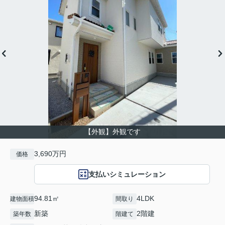
【外観】外観です
3,690万円
価格
支払いシミュレーション
94.81㎡
4LDK
建物面積
間取り
新築
2階建
築年数
階建て