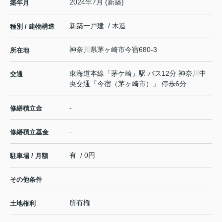
2024年7月 (新築)
築年月
新築一戸建 / 木造
種別 / 建物構造
神奈川県
茅ヶ崎市
今宿
680-3
所在地
東海道本線
「
茅ケ崎
」駅 バス12分 神奈川中
交通
央交通「今宿（茅ヶ崎市）」 停歩6分
-
修繕積立金
-
修繕積立基金
有 / 0円
駐車場 / 月額
その他条件
所有権
土地権利