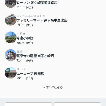
ローソン 茅ケ崎産業道路店
313ｍ（4分）
コンビニエンスストア
ファミリーマート 茅ヶ崎中島北店
699ｍ（9分）
小学校
今宿小学校
701ｍ（9分）
温泉
竜泉寺の湯 湘南茅ヶ崎店
714ｍ（9分）
スーパー
ユーコープ 萩園店
790ｍ（10分）
すべて見る