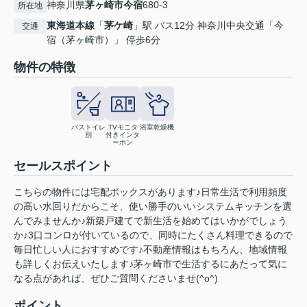
神奈川県
茅ヶ崎市
今宿
680-3
所在地
東海道本線
「
茅ケ崎
」駅 バス12分 神奈川中央交通「今
交通
宿（茅ヶ崎市）」 停歩6分
物件の特徴
バストイレ
TVモニタ
浴室乾燥機
別
付きインタ
ーホン
セールスポイント
こちらの物件には宅配ボックスがあります♪日常生活で利用頻度
の高い水回りだからこそ、使い勝手のいいシステムキッチンを選
んでみませんか♪新築戸建てで新生活を始めてはいかがでしょう
か♪3口コンロが付いているので、同時にたくさん料理できるので
毎日忙しい人におすすめです♪不動産情報はもちろん、地域情報
も詳しくお伝えいたします♪茅ヶ崎市で生活するにあたって気に
なる点があれば、ぜひご質問くださいませ(^o^)
ポイント