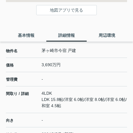
地図アプリで見る
基本情報
詳細情報
周辺環境
茅ヶ崎市今宿 戸建
物件名
3,690万円
価格
-
管理費
4LDK
間取り / 詳細
LDK 15.8帖
/
洋室 6.0帖
/
洋室 8.0帖
/
洋室 6.0帖
/
和室 4.5帖
-
向き