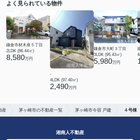
よく見られている物件
鎌倉市材木座５丁目
鎌倉市大町３丁目
2LDK (86.44㎡)
3LDK (95.43㎡)
4
8,580
万円
5,980
万円
-
4LDK (97.40㎡)
2,490
万円
動産
茅ヶ崎市の不動産一覧
茅ヶ崎市今宿 戸建
４号棟
湘南人不動産