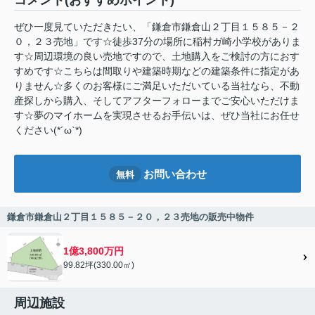
コメント(おすすめポイント)
ぜひ一度見ていただきたい、「鎌倉市鎌倉山２丁目１５８５－２
０，２３売地」です☆徒歩37分の場所に稲村ガ崎小学校がありま
す☆周辺環境の良い売地ですので、土地購入をご検討の方におす
すめです☆こちらは間取りや建築時期などの建築条件に指定があ
りません☆多くのお客様にご満足いただいている当社なら、不動
産探しから購入、そしてアフターフォローまでご安心いただけま
す☆夢のマイホームを実現させるお手伝いは、ぜひ当社にお任せ
ください(*´ω`*)
お問い合わせ
無料
鎌倉市鎌倉山２丁目１５８５－２０，２３売地の販売中物件
1億3,800万円
99.82坪(330.00㎡)
周辺施設