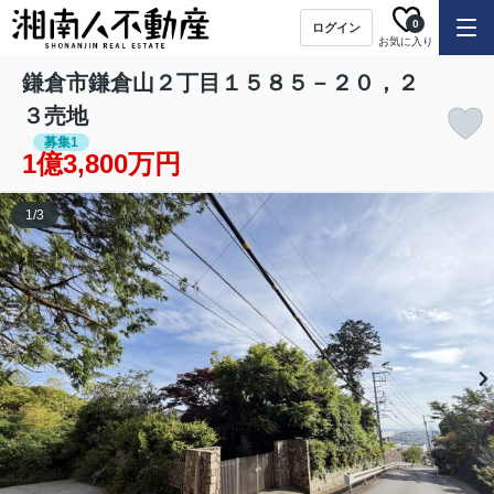
0
ログイン
お気に入り
鎌倉市鎌倉山２丁目１５８５－２０，２
３売地
募集1
1億3,800万円
1
/
3