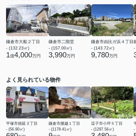
鎌倉市大船２丁目
鎌倉市二階堂
鎌倉市由比ガ浜４丁目
- (132.23㎡)
- (157.00㎡)
- (143.72㎡)
-
1
4,000
3,990
9,780
億
万円
万円
万円
よく見られている物件
平塚市徳延３丁目
鎌倉市腰越１丁目
逗子市小坪５丁目
- (56.90㎡)
- (1178.41㎡)
- (1297.56㎡)
-
680
9
3,480