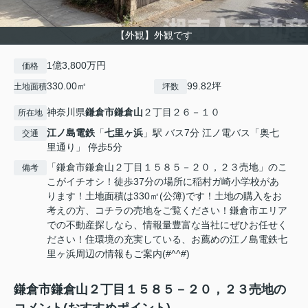
【外観】外観です
1億3,800万円
価格
330.00㎡
99.82坪
土地面積
坪数
神奈川県
鎌倉市
鎌倉山
２丁目２６－１０
所在地
江ノ島電鉄
「
七里ヶ浜
」駅 バス7分 江ノ電バス「奥七
交通
里通り」 停歩5分
「鎌倉市鎌倉山２丁目１５８５－２０，２３売地」のこ
備考
こがイチオシ！徒歩37分の場所に稲村ガ崎小学校があ
ります！土地面積は330㎡(公簿)です！土地の購入をお
考えの方、コチラの売地をご覧ください！鎌倉市エリア
での不動産探しなら、情報量豊富な当社にぜひお任せく
ださい！住環境の充実している、お薦めの江ノ島電鉄七
里ヶ浜周辺の情報もご案内(#^^#)
鎌倉市鎌倉山２丁目１５８５－２０，２３売地の