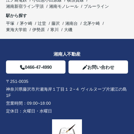
湘南新宿ライン宇須
湘南モノレール
ブルーライン
駅から探す
平塚
茅ケ崎
辻堂
藤沢
湘南台
北茅ケ崎
東海大学前
伊勢原
寒川
大磯
湘南人不動産
0466-47-4990
お問い合わせ
〒251-0035
神奈川県藤沢市片瀬海岸１丁目１２−４ ヴィルヌーブ片瀬江の島
1F
営業時間：
09:00~18:00
定休日：
火曜日・水曜日