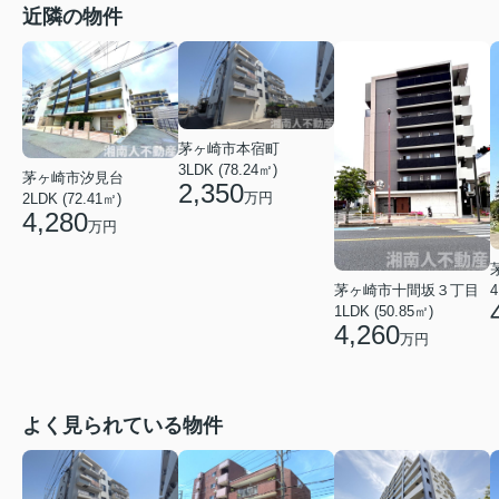
近隣の物件
茅ヶ崎市本宿町
3LDK (78.24㎡)
茅ヶ崎市汐見台
2,350
万円
2LDK (72.41㎡)
4,280
万円
茅ヶ崎市十間坂３丁目
4
1LDK (50.85㎡)
4,260
万円
よく見られている物件