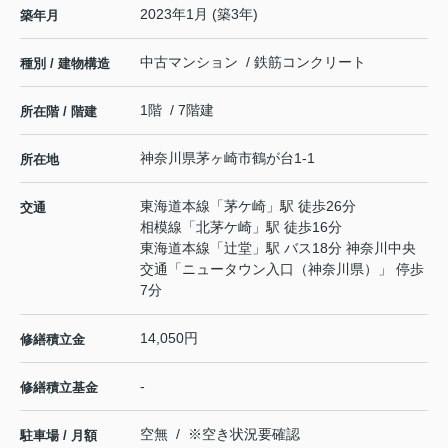
2023年1月 (築3年)
築年月
中古マンション / 鉄筋コンクリート
種別 / 建物構造
1階 / 7階建
所在階 / 階建
神奈川県
茅ヶ崎市
鶴が台
1-1
所在地
東海道本線
「
茅ケ崎
」駅 徒歩26分
交通
相模線
「
北茅ケ崎
」駅 徒歩16分
東海道本線
「
辻堂
」駅 バス18分 神奈川中央
交通「ニュータウン入口（神奈川県）」 停歩
7分
14,050円
修繕積立金
-
修繕積立基金
空無 / ※空き状況要確認
駐車場 / 月額