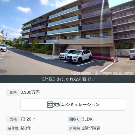
【外観】おしゃれな外観です
3,980万円
価格
支払いシミュレーション
73.20㎡
3LDK
面積
間取り
築3年
1階/7階建
築年数
所在階