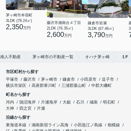
茅ヶ崎市本宿町
3LDK (78.24㎡)
藤沢市湘南台４丁目
鎌倉市岩瀬
2,350
万円
2LDK (76.35㎡)
3LDK (67.46㎡)
3
2,600
3,790
万円
万円
湘南人不動産
茅ヶ崎市の不動産一覧
オハナ茅ヶ崎
１F
市区町村から探す
平塚市
藤沢市
茅ヶ崎市
鎌倉市
小田原市
逗子市
横浜市栄区
高座郡寒川町
三浦郡葉山町
中郡大磯町
町名から探す
河内
鵠沼海岸
片瀬海岸
大鋸
石川
城南
明石町
大神
四之宮
片瀬
沿線から探す
東海道本線
湘南新宿ライン高海
小田急江ノ島線
相模線
江ノ島電鉄
小田急小田原線
横須賀線