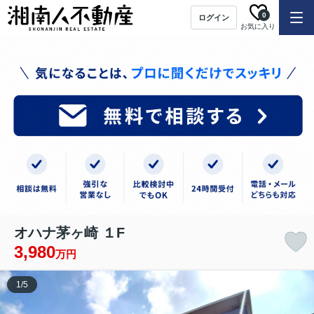
0
ログイン
お気に入り
オハナ茅ヶ崎 １F
3,980
万円
1
/
5