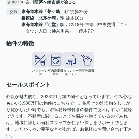
神奈川県
茅ヶ崎市
鶴が台
1-1
所在地
東海道本線
「
茅ケ崎
」駅 徒歩26分
交通
相模線
「
北茅ケ崎
」駅 徒歩16分
東海道本線
「
辻堂
」駅 バス18分 神奈川中央交通「ニュ
ータウン入口（神奈川県）」 停歩7分
物件の特徴
バストイレ
室内洗濯機
カウンター
浴室乾燥機
別
置場
キッチン
セールスポイント
外観が魅力的な、2023年1月築の物件となっています。住み心地
もいい3,980万円の物件はこちらです。生乾きの洗濯物をしっか
り乾かしたい時でも、浴室乾燥機付きの物件であればすぐに乾燥
できます。不動産に関することでお悩みを抱えているのであれ
ば、地域に詳しい当社スタッフが住まい探しをサポート致しま
す。こだわりやご要望などがあれば、お気軽にお問い合わせ下さ
い。