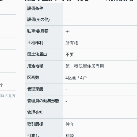
設備条件
設備(その他)
-
駐車場/月額
-/-
土地権利
所有権
国土法届出
不要
用途地域
第一種低層住居専用
区画数
4区画 / 4戸
分
管理形態
-
情報の見方
管理員の勤務形態
-
管理会社
-
取引態様
仲介
引渡し
相談