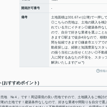
開発許可番号
-
備考
土地面積は331.67㎡(公簿)で一押し
◎こちらの売地は、土地の購入を検
れている方にイチオシ◎建築条件な
ので、自分で好きな業者を選ぶこと
きます◎駅まで徒歩4分なので、移動
間を短縮できます◎鎌倉市エリアで
動産探しは、経験と知識豊富なスタ
の揃う当社にお任せください◎不動
入に関するあなたの不安を、スタッ
解決いたします(*´ω`*)
情報
(おすすめポイント)
 売地 №４」です！周辺環境の良い売地ですので、土地購入をご検討
(公簿)の土地です！建築条件なしなので、好きな業者や間取りを自分で選