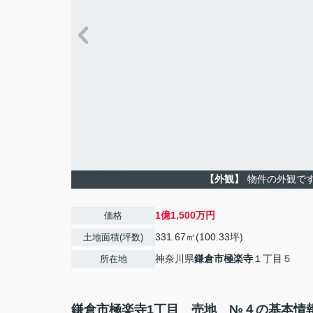
【外観】
物件の外観で
1億1,500万円
価格
331.67㎡(100.33坪)
土地面積(坪数)
神奈川県
鎌倉市
極楽寺
１丁目５
所在地
鎌倉市極楽寺1丁目 売地 №４の基本情