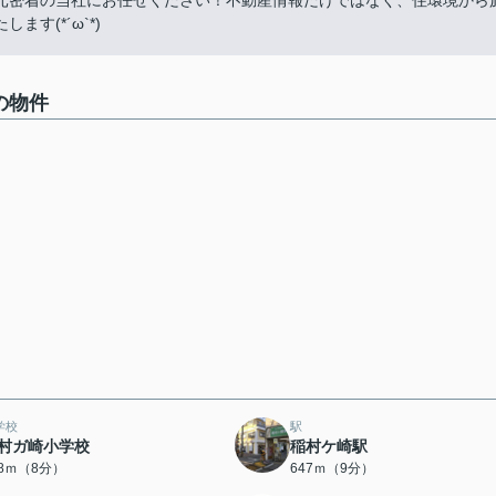
元密着の当社にお任せください！不動産情報だけではなく、住環境から
す(*´ω`*)
の物件
学校
駅
村ガ崎小学校
稲村ケ崎駅
28ｍ（8分）
647ｍ（9分）