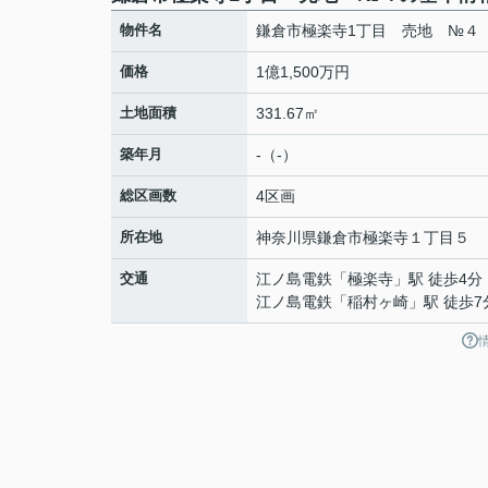
物件名
鎌倉市極楽寺1丁目 売地 №４
価格
1億1,500万円
土地面積
331.67㎡
築年月
-（-）
総区画数
4区画
所在地
神奈川県
鎌倉市
極楽寺
１丁目５
交通
江ノ島電鉄
「
極楽寺
」駅 徒歩4分
江ノ島電鉄
「
稲村ヶ崎
」駅 徒歩7