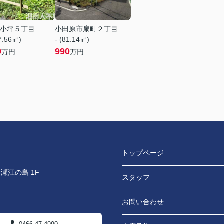
小坪５丁目
小田原市扇町２丁目
97.56㎡)
- (81.14㎡)
0
990
万円
万円
トップページ
瀬江の島 1F
スタッフ
お問い合わせ