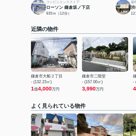
コンビニエンスストア
歯
ローソン 鎌倉坂ノ下店
渋
935ｍ（12分）
1
近隣の物件
鎌倉市大船２丁目
鎌倉市二階堂
- (132.23㎡)
- (157.00㎡)
-
1
4,000
3,990
4
億
万円
万円
よく見られている物件