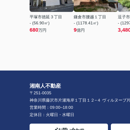
平塚市徳延３丁目
鎌倉市腰越１丁目
逗子市
- (56.90㎡)
- (1178.41㎡)
- (12
680
9
3,48
万円
億円
湘南人不動産
〒251-0035
神奈川県藤沢市片瀬海岸１丁目１２−４ ヴィルヌーブ片
営業時間：
09:00~18:00
定休日：
火曜日・水曜日
お問い合わせ