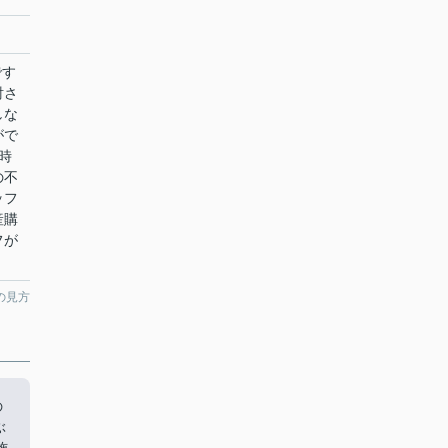
です
討さ
しな
がで
時
の不
ッフ
産購
フが
の見方
の
ぶ