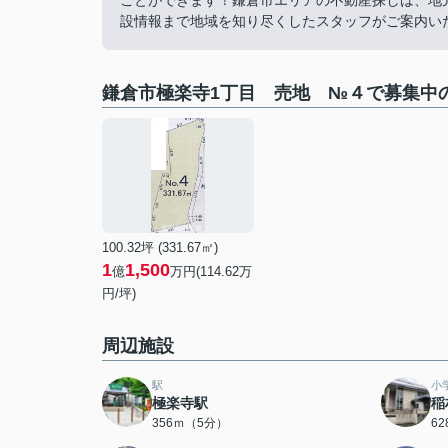
ことができます！鎌倉市エリアの不動産探しは、地
設情報まで地域を知り尽くしたスタッフがご案内いたしま
鎌倉市極楽寺1丁目 売地 №４で募集中
100.32坪 (331.67㎡)
1
1,500
億
万円(114.62万
円/坪)
周辺施設
駅
小
極楽寺駅
稲
356ｍ（5分）
6