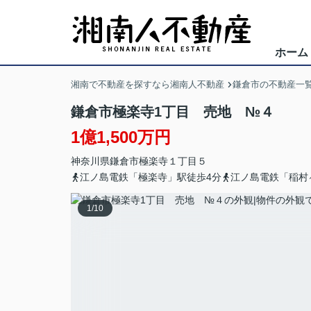
ホーム
湘南で不動産を探すなら湘南人不動産
鎌倉市の不動産一
鎌倉市極楽寺1丁目 売地 №４
1億1,500万円
神奈川県
鎌倉市
極楽寺
１丁目５
江ノ島電鉄「極楽寺」駅徒歩4分
江ノ島電鉄「稲村
1
/
10