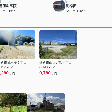
科
駅
谷歯科医院
長谷駅
219ｍ（16分）
1220ｍ（16分）
鎌倉市材木座６丁目
鎌倉市由比ガ浜４丁目
 (112.96㎡)
- (143.72㎡)
,280
9,780
万円
万円