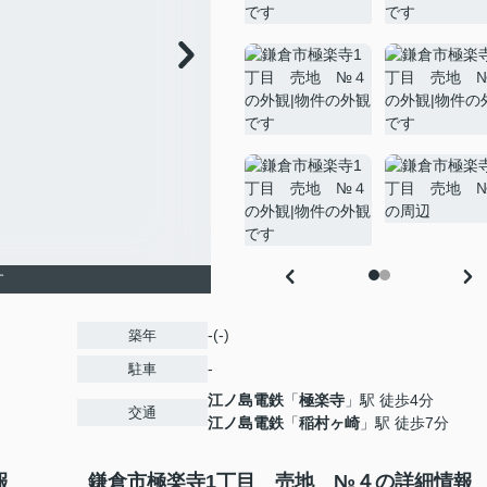
す
-(-)
築年
-
駐車
江ノ島電鉄
「
極楽寺
」駅 徒歩4分
交通
江ノ島電鉄
「
稲村ヶ崎
」駅 徒歩7分
報
鎌倉市極楽寺1丁目 売地 №４の詳細情報