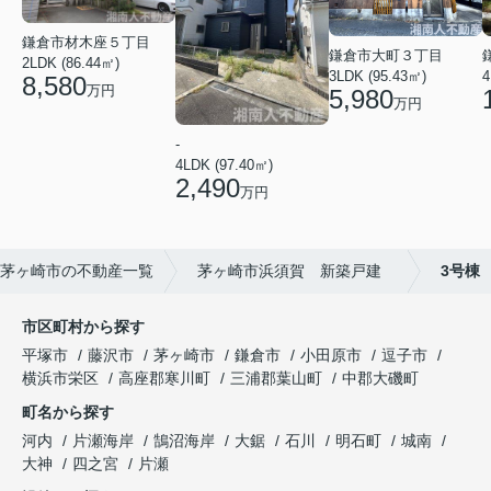
鎌倉市材木座５丁目
鎌倉市大町３丁目
2LDK (86.44㎡)
3LDK (95.43㎡)
4
8,580
万円
5,980
万円
-
4LDK (97.40㎡)
2,490
万円
茅ヶ崎市の不動産一覧
茅ヶ崎市浜須賀 新築戸建
3号棟
市区町村から探す
平塚市
藤沢市
茅ヶ崎市
鎌倉市
小田原市
逗子市
横浜市栄区
高座郡寒川町
三浦郡葉山町
中郡大磯町
町名から探す
河内
片瀬海岸
鵠沼海岸
大鋸
石川
明石町
城南
大神
四之宮
片瀬