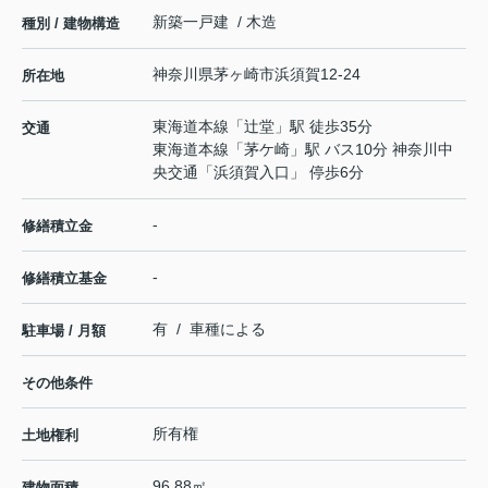
新築一戸建 / 木造
種別 / 建物構造
神奈川県
茅ヶ崎市
浜須賀
12-24
所在地
東海道本線
「
辻堂
」駅 徒歩35分
交通
東海道本線
「
茅ケ崎
」駅 バス10分 神奈川中
央交通「浜須賀入口」 停歩6分
-
修繕積立金
-
修繕積立基金
有 / 車種による
駐車場 / 月額
その他条件
所有権
土地権利
96.88㎡
建物面積