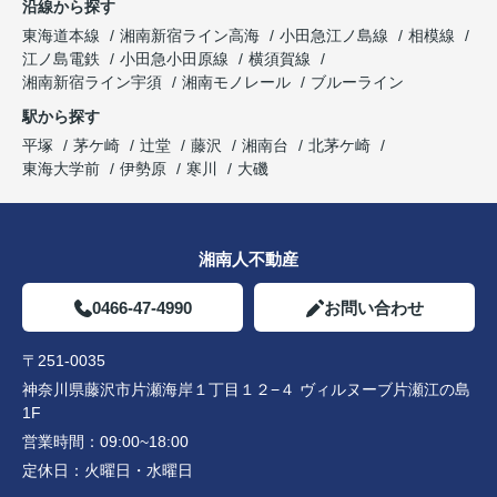
沿線から探す
東海道本線
湘南新宿ライン高海
小田急江ノ島線
相模線
江ノ島電鉄
小田急小田原線
横須賀線
湘南新宿ライン宇須
湘南モノレール
ブルーライン
駅から探す
平塚
茅ケ崎
辻堂
藤沢
湘南台
北茅ケ崎
東海大学前
伊勢原
寒川
大磯
湘南人不動産
0466-47-4990
お問い合わせ
〒251-0035
神奈川県藤沢市片瀬海岸１丁目１２−４ ヴィルヌーブ片瀬江の島
1F
営業時間：
09:00~18:00
定休日：
火曜日・水曜日