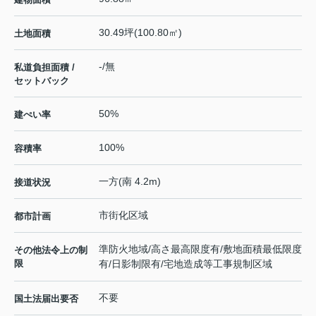
30.49坪(100.80㎡)
土地面積
-/無
私道負担面積 /
セットバック
50%
建ぺい率
100%
容積率
一方(南 4.2m)
接道状況
市街化区域
都市計画
準防火地域/高さ最高限度有/敷地面積最低限度
その他法令上の制
限
有/日影制限有/宅地造成等工事規制区域
不要
国土法届出要否