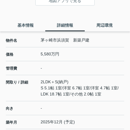
地図アプリで見る
基本情報
詳細情報
周辺環境
茅ヶ崎市浜須賀 新築戸建
物件名
5,580万円
価格
-
管理費
2LDK＋S(納戸)
間取り / 詳細
S 5.1帖 1室
/
洋室 6.7帖 1室
/
洋室 4.7帖 1室
/
LDK 18.7帖 1室
/
その他 2.0帖 1室
-
向き
2025年12月 (予定)
築年月