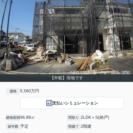
【外観】現地です
5,580万円
価格
支払いシミュレーション
96.88㎡
2LDK＋S(納戸)
建物面積
間取り
予定
2階建
築年数
階建て