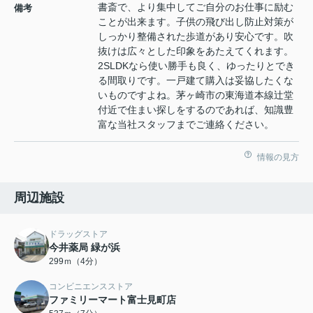
書斎で、より集中してご自分のお仕事に励む
備考
ことが出来ます。子供の飛び出し防止対策が
しっかり整備された歩道があり安心です。吹
抜けは広々とした印象をあたえてくれます。
2SLDKなら使い勝手も良く、ゆったりとでき
る間取りです。一戸建て購入は妥協したくな
いものですよね。茅ヶ崎市の東海道本線辻堂
付近で住まい探しをするのであれば、知識豊
富な当社スタッフまでご連絡ください。
情報の見方
周辺施設
ドラッグストア
今井薬局 緑が浜
299ｍ（4分）
コンビニエンスストア
ファミリーマート富士見町店