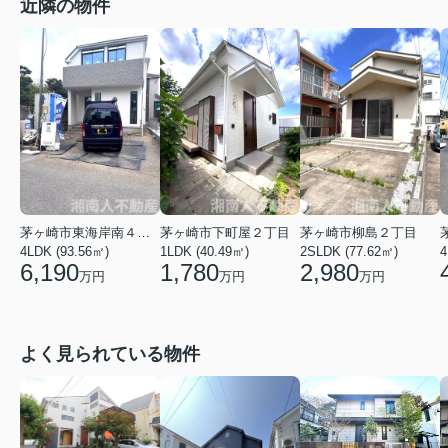
近隣の物件
茅ヶ崎市東海岸南４丁目
茅ヶ崎市下町屋２丁目
茅ヶ崎市柳島２丁目
4LDK (93.56㎡)
1LDK (40.49㎡)
2SLDK (77.62㎡)
4
6,190
1,780
2,980
万円
万円
万円
よく見られている物件