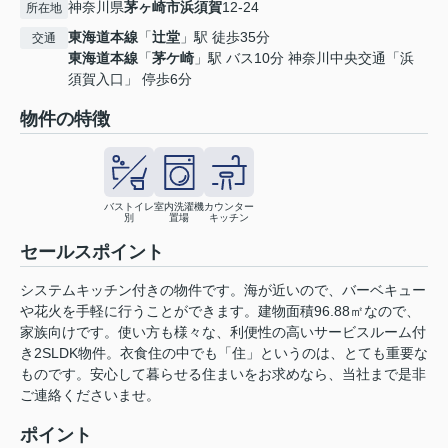
神奈川県
茅ヶ崎市
浜須賀
12-24
所在地
東海道本線
「
辻堂
」駅 徒歩35分
交通
東海道本線
「
茅ケ崎
」駅 バス10分 神奈川中央交通「浜
須賀入口」 停歩6分
物件の特徴
バストイレ
室内洗濯機
カウンター
別
置場
キッチン
セールスポイント
システムキッチン付きの物件です。海が近いので、バーベキュー
や花火を手軽に行うことができます。建物面積96.88㎡なので、
家族向けです。使い方も様々な、利便性の高いサービスルーム付
き2SLDK物件。衣食住の中でも「住」というのは、とても重要な
ものです。安心して暮らせる住まいをお求めなら、当社まで是非
ご連絡くださいませ。
ポイント