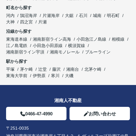
町名から探す
河内
鵠沼海岸
片瀬海岸
大鋸
石川
城南
明石町
大神
四之宮
片瀬
沿線から探す
東海道本線
湘南新宿ライン高海
小田急江ノ島線
相模線
江ノ島電鉄
小田急小田原線
横須賀線
湘南新宿ライン宇須
湘南モノレール
ブルーライン
駅から探す
平塚
茅ケ崎
辻堂
藤沢
湘南台
北茅ケ崎
東海大学前
伊勢原
寒川
大磯
湘南人不動産
0466-47-4990
お問い合わせ
〒251-0035