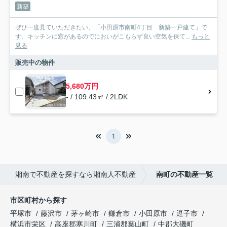
新築
ぜひ一度見ていただきたい、「小田原市南町4丁目 新築一戸建て」で
す。キッチンに窓があるのでにおいがこもらず良い空気を保て...
もっと
見る
販売中の物件
5,680万円
- / 109.43㎡ / 2LDK
1
湘南で不動産を探すなら湘南人不動産
南町の不動産一覧
市区町村から探す
平塚市
藤沢市
茅ヶ崎市
鎌倉市
小田原市
逗子市
横浜市栄区
高座郡寒川町
三浦郡葉山町
中郡大磯町