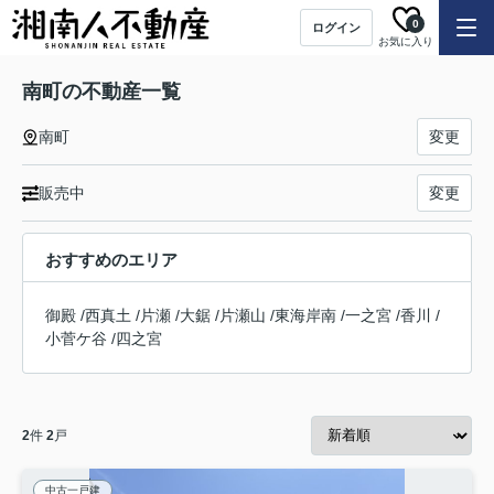
0
ログイン
お気に入り
南町の不動産一覧
南町
変更
販売中
変更
おすすめのエリア
御殿
/
西真土
/
片瀬
/
大鋸
/
片瀬山
/
東海岸南
/
一之宮
/
香川
/
小菅ケ谷
/
四之宮
2
件
2
戸
中古一戸建