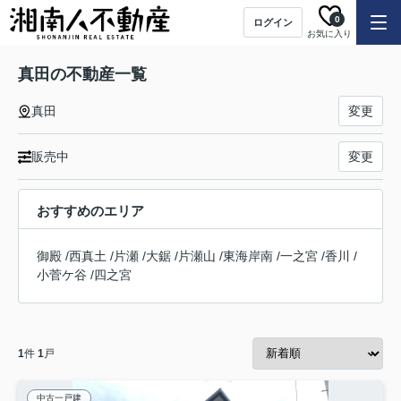
0
ログイン
お気に入り
真田の不動産一覧
真田
変更
販売中
変更
おすすめのエリア
御殿
/
西真土
/
片瀬
/
大鋸
/
片瀬山
/
東海岸南
/
一之宮
/
香川
/
小菅ケ谷
/
四之宮
1
件
1
戸
中古一戸建