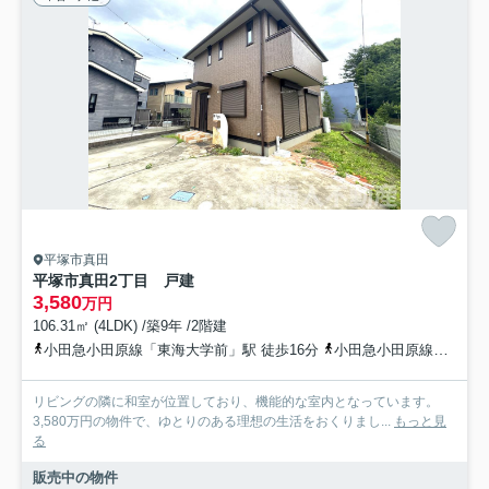
平塚市真田
平塚市真田2丁目 戸建
3,580
万円
106.31㎡ (4LDK) /築9年 /2階建
小田急小田原線「東海大学前」駅 徒歩16分
小田急小田原線「鶴巻温泉」駅 徒歩24分
リビングの隣に和室が位置しており、機能的な室内となっています。
3,580万円の物件で、ゆとりのある理想の生活をおくりまし...
もっと見
る
販売中の物件