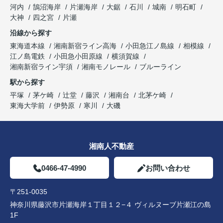
河内
鵠沼海岸
片瀬海岸
大鋸
石川
城南
明石町
大神
四之宮
片瀬
沿線から探す
東海道本線
湘南新宿ライン高海
小田急江ノ島線
相模線
江ノ島電鉄
小田急小田原線
横須賀線
湘南新宿ライン宇須
湘南モノレール
ブルーライン
駅から探す
平塚
茅ケ崎
辻堂
藤沢
湘南台
北茅ケ崎
東海大学前
伊勢原
寒川
大磯
湘南人不動産
0466-47-4990
お問い合わせ
〒251-0035
神奈川県藤沢市片瀬海岸１丁目１２−４ ヴィルヌーブ片瀬江の島
1F