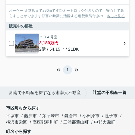
オーケー 辻堂店まで296mです◎オートロック付きなので、安心して暮
らすことができます◎寒い時期に活躍する追焚機能付きの...
もっと見る
販売中の部屋
２０４号室
3,180万円
2階 / 54.15㎡ / 2LDK
1
湘南で不動産を探すなら湘南人不動産
辻堂の不動産一覧
市区町村から探す
平塚市
藤沢市
茅ヶ崎市
鎌倉市
小田原市
逗子市
横浜市栄区
高座郡寒川町
三浦郡葉山町
中郡大磯町
町名から探す