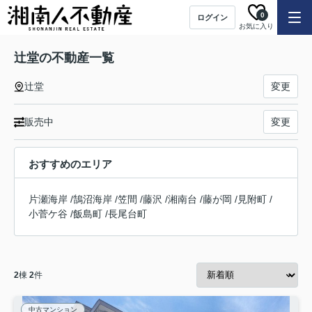
0
ログイン
お気に入り
辻堂の不動産一覧
辻堂
変更
販売中
変更
おすすめのエリア
片瀬海岸
/
鵠沼海岸
/
笠間
/
藤沢
/
湘南台
/
藤が岡
/
見附町
/
小菅ケ谷
/
飯島町
/
長尾台町
2
棟
2
件
中古マンション