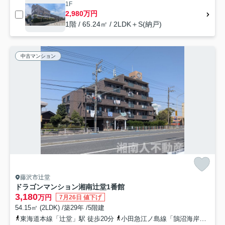
1F
2,980万円
1階 / 65.24㎡ / 2LDK＋S(納戸)
中古マンション
藤沢市辻堂
ドラゴンマンション湘南辻堂1番館
3,180
万円
7月26日 値下げ
54.15㎡ (2LDK) /築29年 /5階建
東海道本線「辻堂」駅 徒歩20分
小田急江ノ島線「鵠沼海岸」駅 徒歩39分