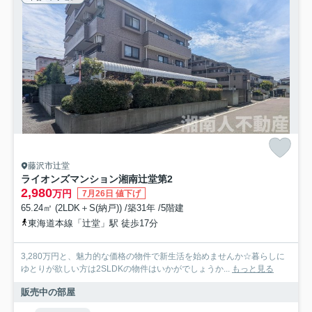
藤沢市辻堂
ライオンズマンション湘南辻堂第2
2,980
万円
7月26日 値下げ
65.24㎡ (2LDK＋S(納戸)) /築31年 /5階建
東海道本線「辻堂」駅 徒歩17分
3,280万円と、魅力的な価格の物件で新生活を始めませんか☆暮らしに
ゆとりが欲しい方は2SLDKの物件はいかがでしょうか...
もっと見る
販売中の部屋