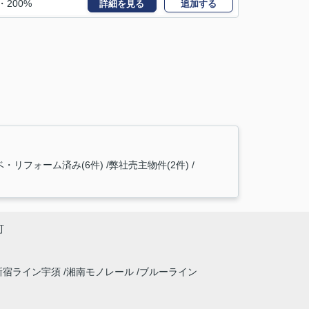
・200%
詳細を見る
追加する
ベ・リフォーム済み(6件)
弊社売主物件(2件)
町
新宿ライン宇須
湘南モノレール
ブルーライン