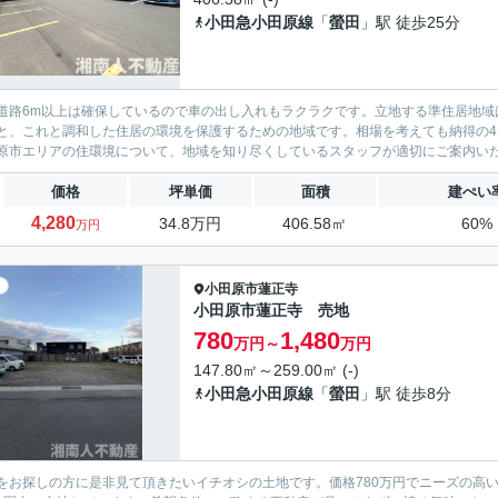
小田急小田原線
「
螢田
」駅 徒歩25分
道路6m以上は確保しているので車の出し入れもラクラクです。立地する準住居地域
と、これと調和した住居の環境を保護するための地域です。相場を考えても納得の4,
原市エリアの住環境について、地域を知り尽くしているスタッフが適切にご案内いたし
価格
坪単価
面積
建ぺい
4,280
34.8万円
406.58㎡
60%
万円
小田原市
蓮正寺
小田原市蓮正寺 売地
780
1,480
万円～
万円
147.80㎡～259.00㎡ (-)
小田急小田原線
「
螢田
」駅 徒歩8分
をお探しの方に是非見て頂きたいイチオシの土地です。価格780万円でニーズの高い