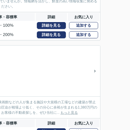
っていませんか。情報網を活かし、鮮度の高い情報収集に努める
ください。
率・容積率
詳細
お気に入り
・100%
詳細を見る
追加する
・200%
詳細を見る
追加する
映画館などの人が集まる施設や大規模の工場などの建築が禁止
迫が相場より低く、その分心に余裕が生まれる1,380万円の
客様の不動産探しを、ぜひ当社に...
もっと見る
率・容積率
詳細
お気に入り