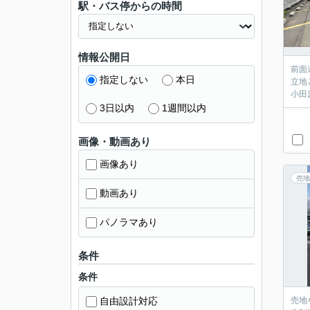
駅・バス停からの時間
情報公開日
前面
指定しない
本日
立地
小田
3日以内
1週間以内
画像・動画あり
画像あり
売地
動画あり
パノラマあり
条件
条件
自由設計対応
売地