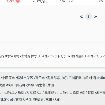
1,280
26.03万円
162.57㎡
60%
万円
1
探す(243件)
土地を探す(154件)
ペット可(137件)
新築(120件)
リノ
小田原市
横浜市栄区
逗子市
高座郡寒川町
三浦郡葉山町
中郡大磯
大鋸
城南
明石町
大神
四之宮
片瀬
海
小田急江ノ島線
相模線
江ノ島電鉄
小田急小田原線
横須賀線
湘南
北茅ケ崎
東海大学前
伊勢原
寒川
大船