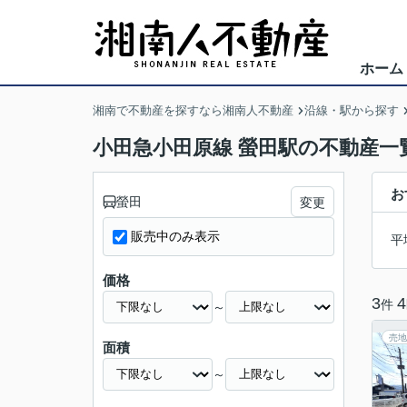
ホーム
湘南で不動産を探すなら湘南人不動産
沿線・駅から探す
小田急小田原線 螢田駅の不動産一
お
螢田
変更
販売中のみ表示
平
価格
3
4
件
～
売地
面積
～