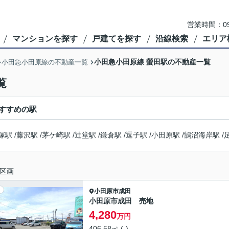
営業時間：09
マンションを探す
戸建てを探す
沿線検索
エリア
小田急小田原線 螢田駅の不動産一覧
小田急小田原線の不動産一覧
覧
すすめの駅
塚駅
/
藤沢駅
/
茅ケ崎駅
/
辻堂駅
/
鎌倉駅
/
逗子駅
/
小田原駅
/
鵠沼海岸駅
/
区画
小田原市
成田
小田原市成田 売地
4,280
万円
406.58㎡ (-)