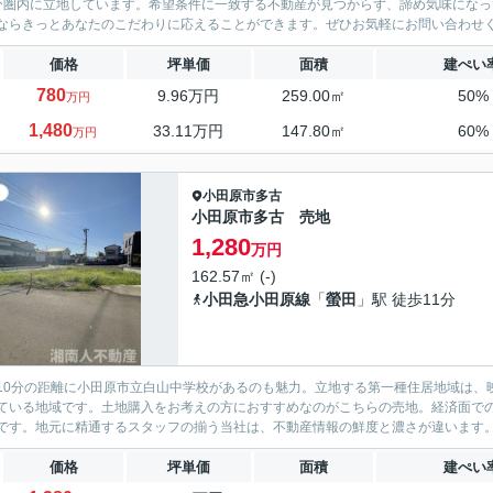
分圏内に立地しています。希望条件に一致する不動産が見つからず、諦め気味にな
ならきっとあなたのこだわりに応えることができます。ぜひお気軽にお問い合わせ
価格
坪単価
面積
建ぺい
780
9.96万円
259.00㎡
50%
万円
1,480
33.11万円
147.80㎡
60%
万円
小田原市
多古
小田原市多古 売地
1,280
万円
162.57㎡ (-)
小田急小田原線
「
螢田
」駅 徒歩11分
10分の距離に小田原市立白山中学校があるのも魅力。立地する第一種住居地域は、
ている地域です。土地購入をお考えの方におすすめなのがこちらの売地。経済面での圧
です。地元に精通するスタッフの揃う当社は、不動産情報の鮮度と濃さが違います。お
価格
坪単価
面積
建ぺい