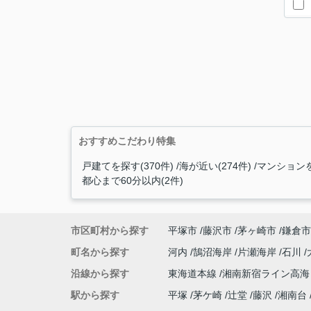
おすすめこだわり特集
戸建てを探す(370件)
海が近い(274件)
マンションを
都心まで60分以内(2件)
市区町村から探す
平塚市
藤沢市
茅ヶ崎市
鎌倉市
町名から探す
河内
鵠沼海岸
片瀬海岸
石川
沿線から探す
東海道本線
湘南新宿ライン高
駅から探す
平塚
茅ケ崎
辻堂
藤沢
湘南台