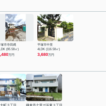
平塚市寺田縄
平塚市中里
LDK (95.58㎡)
4LDK (116.58㎡)
,480
3,680
万円
万円
大町３丁目
鎌倉市七里ガ浜東３丁目