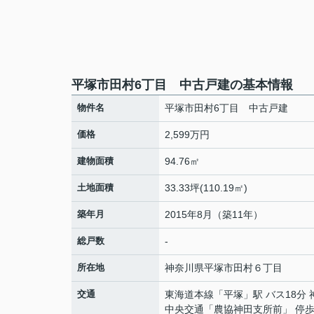
平塚市田村6丁目 中古戸建の基本情報
物件名
平塚市田村6丁目 中古戸建
価格
2,599万円
建物面積
94.76㎡
土地面積
33.33坪(110.19㎡)
築年月
2015年8月（築11年）
総戸数
-
所在地
神奈川県
平塚市
田村
６丁目
交通
東海道本線
「
平塚
」駅 バス18分
中央交通「農協神田支所前」 停歩