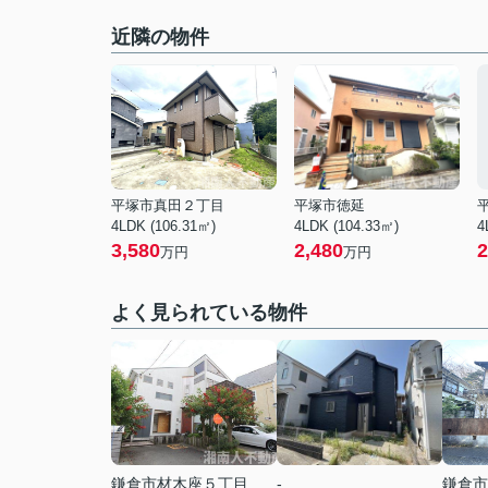
近隣の物件
平塚市真田２丁目
平塚市徳延
4LDK (106.31㎡)
4LDK (104.33㎡)
4
3,580
2,480
2
万円
万円
よく見られている物件
鎌倉市材木座５丁目
-
鎌倉市