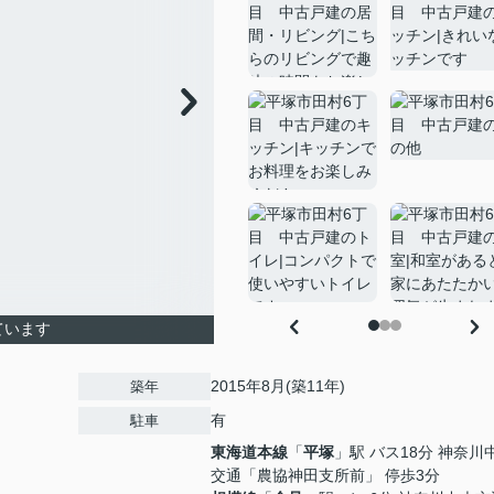
ています
2015年8月(築11年)
築年
有
駐車
東海道本線
「
平塚
」駅 バス18分 神奈川
交通「農協神田支所前」 停歩3分