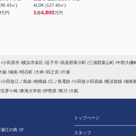
(95.43㎡)
4LDK (127.40㎡)
0
1
4,800
万円
億
万円
小田原市
横浜市栄区
逗子市
高座郡寒川町
三浦郡葉山町
中郡大磯
大鋸
城南
明石町
大神
四之宮
片瀬
海
小田急江ノ島線
相模線
江ノ島電鉄
小田急小田原線
横須賀線
湘南
北茅ケ崎
東海大学前
伊勢原
寒川
大船
トップページ
瀬江の島 1F
スタッフ