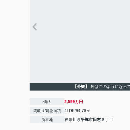
【外観】
外はこのようになっ
2,599万円
価格
4LDK/94.76㎡
間取り/建物面積
神奈川県
平塚市
田村
６丁目
所在地