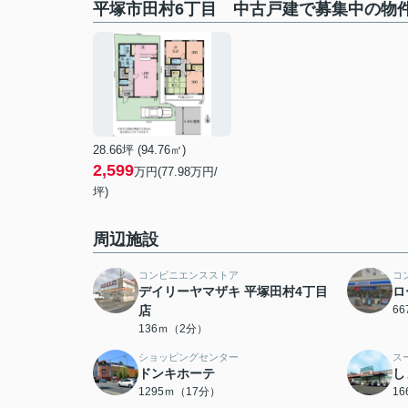
平塚市田村6丁目 中古戸建で募集中の物
28.66坪 (94.76㎡)
2,599
万円(77.98万円/
坪)
周辺施設
コンビニエンスストア
コ
デイリーヤマザキ 平塚田村4丁目
ロ
店
6
136ｍ（2分）
ショッピングセンター
ス
ドンキホーテ
し
1295ｍ（17分）
1