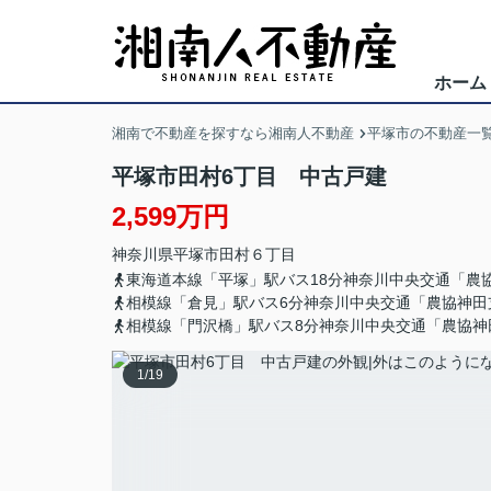
ホーム
湘南で不動産を探すなら湘南人不動産
平塚市の不動産一
平塚市田村6丁目 中古戸建
2,599万円
神奈川県
平塚市
田村
６丁目
東海道本線「平塚」駅バス18分神奈川中央交通「農
相模線「倉見」駅バス6分神奈川中央交通「農協神田
相模線「門沢橋」駅バス8分神奈川中央交通「農協神
1
/
19