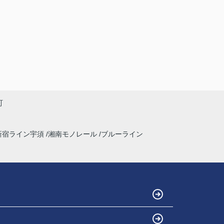
町
新宿ライン宇須
湘南モノレール
ブルーライン