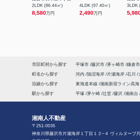
2LDK (86.44㎡)
4LDK (97.40㎡)
3LDK 
8,580
2,490
5,98
万円
万円
市区町村から探す
平塚市
藤沢市
茅ヶ崎市
鎌倉市
町名から探す
河内
鵠沼海岸
片瀬海岸
石川
沿線から探す
東海道本線
湘南新宿ライン高
駅から探す
平塚
茅ケ崎
辻堂
藤沢
湘南台
湘南人不動産
〒251-0035
神奈川県藤沢市片瀬海岸１丁目１２−４ ヴィルヌーブ片