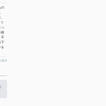
あの
。
は、
メリ
なっ
本線
、不
絡下
件を
の見方
と