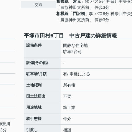
相模線
「
倉見
」駅 バス6分 神奈川中央交
交通
「農協神田支所前」 停歩3分
相模線
「
門沢橋
」駅 バス8分 神奈川中
「農協神田支所前」 停歩3分
平塚市田村6丁目 中古戸建の詳細情報
設備条件
閑静な住宅地
駐車2台可
設備(その他)
-
駐車場/月額
有/ 車種による
土地権利
所有権
国土法届出
不要
用途地域
準工業
取引態様
仲介
 神奈川
3分
引渡し
相談