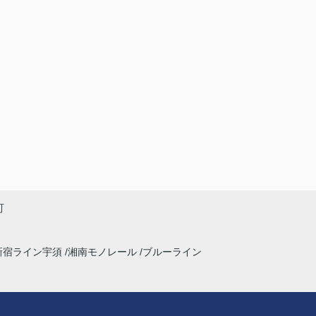
町
新宿ライン宇須
湘南モノレール
ブルーライン