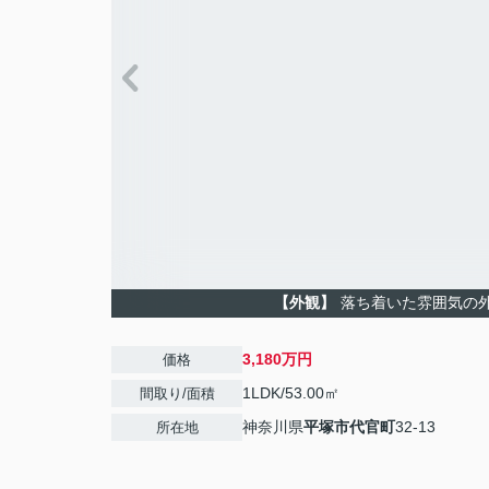
【外観】
落ち着いた雰囲気の
3,180万円
価格
1LDK/53.00㎡
間取り/面積
神奈川県
平塚市
代官町
32-13
所在地