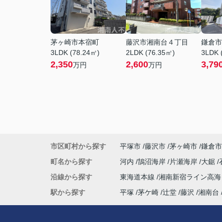
茅ヶ崎市本宿町
藤沢市湘南台４丁目
鎌倉市
3LDK (78.24㎡)
2LDK (76.35㎡)
3LDK 
2,350
2,600
3,79
万円
万円
市区町村から探す
平塚市
藤沢市
茅ヶ崎市
鎌倉市
町名から探す
河内
鵠沼海岸
片瀬海岸
大鋸
沿線から探す
東海道本線
湘南新宿ライン高
駅から探す
平塚
茅ケ崎
辻堂
藤沢
湘南台