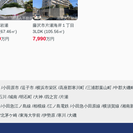
岩瀬
藤沢市片瀬海岸１丁目
(67.46㎡)
3LDK (105.56㎡)
0
7,990
万円
万円
小田原市
逗子市
横浜市栄区
高座郡寒川町
三浦郡葉山町
中郡大磯
石川
城南
明石町
大神
四之宮
片瀬
海
小田急江ノ島線
相模線
江ノ島電鉄
小田急小田原線
横須賀線
湘南
北茅ケ崎
東海大学前
伊勢原
寒川
大磯