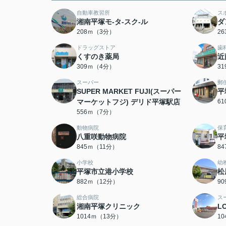
自動車教習所
ス
湘南平塚モ-タ-スク-ル
ダ
208ｍ（3分）
2
ドラッグストア
歯
くすのき薬局
近
309ｍ（4分）
3
スーパー
郵
SUPER MARKET FUJI(スーパー
平
マーケットフジ) デリド平塚駅店
6
556ｍ（7分）
動物病院
保
八重咲動物病院
平
845ｍ（11分）
8
小学校
幼
平塚市立港小学校
松
882ｍ（12分）
9
総合病院
ス
湘南平塚クリニック
L
1014ｍ（13分）
1