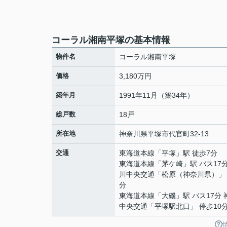
コーラル湘南平塚の基本情報
物件名
コーラル湘南平塚
価格
3,180万円
築年月
1991年11月（築34年）
総戸数
18戸
所在地
神奈川県
平塚市
代官町
32-13
交通
東海道本線
「
平塚
」駅 徒歩7分
東海道本線
「
茅ケ崎
」駅 バス17
川中央交通「松原（神奈川県）」 
分
東海道本線
「
大磯
」駅 バス17分
中央交通「平塚駅北口」 停歩10