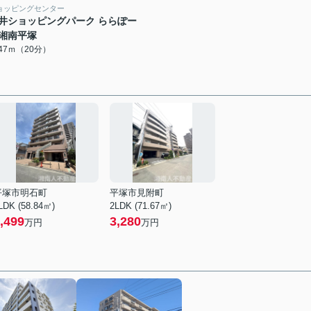
ョッピングセンター
井ショッピングパーク ららぽー
湘南平塚
547ｍ（20分）
平塚市明石町
平塚市見附町
LDK (58.84㎡)
2LDK (71.67㎡)
,499
3,280
万円
万円