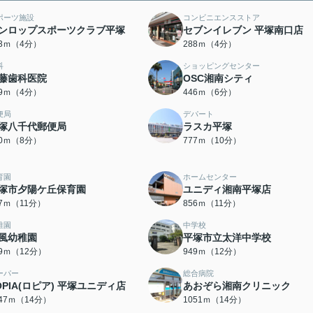
ポーツ施設
コンビニエンスストア
ンロップスポーツクラブ平塚
セブンイレブン 平塚南口店
63ｍ（4分）
288ｍ（4分）
科
ショッピングセンター
藤歯科医院
OSC湘南シティ
19ｍ（4分）
446ｍ（6分）
便局
デパート
塚八千代郵便局
ラスカ平塚
10ｍ（8分）
777ｍ（10分）
育園
ホームセンター
塚市夕陽ケ丘保育園
ユニディ湘南平塚店
47ｍ（11分）
856ｍ（11分）
稚園
中学校
風幼稚園
平塚市立太洋中学校
09ｍ（12分）
949ｍ（12分）
ーパー
総合病院
OPIA(ロピア) 平塚ユニディ店
あおぞら湘南クリニック
047ｍ（14分）
1051ｍ（14分）