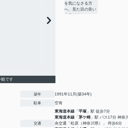
外観です
1991年11月(築34年)
築年
空有
駐車
東海道本線
「
平塚
」駅 徒歩7分
東海道本線
「
茅ケ崎
」駅 バス17分 神奈
央交通「松原（神奈川県）」 停歩6分
交通