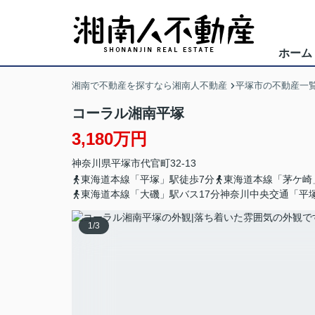
ホーム
湘南で不動産を探すなら湘南人不動産
平塚市の不動産一
コーラル湘南平塚
3,180万円
神奈川県
平塚市
代官町
32-13
東海道本線「平塚」駅徒歩7分
東海道本線「茅ケ崎
東海道本線「大磯」駅バス17分神奈川中央交通「平塚
1
/
3