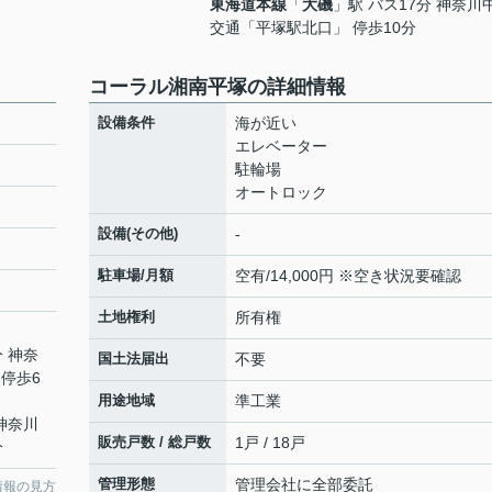
東海道本線
「
大磯
」駅 バス17分 神奈川
交通「平塚駅北口」 停歩10分
コーラル湘南平塚の詳細情報
設備条件
海が近い
エレベーター
駐輪場
オートロック
設備(その他)
-
駐車場/月額
空有/14,000円 ※空き状況要確認
土地権利
所有権
分 神奈
国土法届出
不要
停歩6
用途地域
準工業
 神奈川
販売戸数 / 総戸数
1戸 / 18戸
分
管理形態
管理会社に全部委託
情報の見方