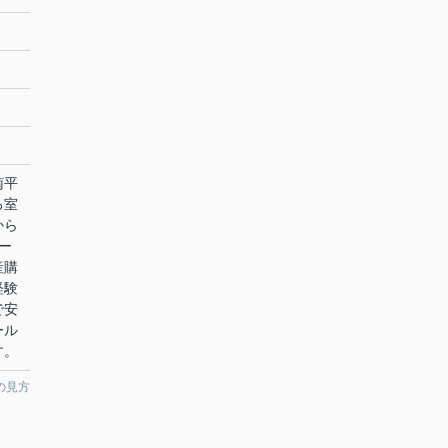
南平
る室
から
ー
産購
経験
で安
ール
す。
の見方