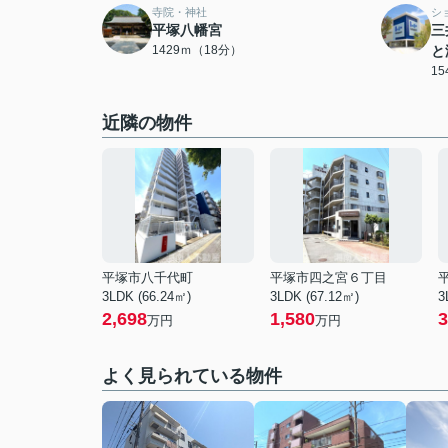
寺院・神社
シ
平塚八幡宮
三
1429ｍ（18分）
と
1
近隣の物件
平塚市八千代町
平塚市四之宮６丁目
3LDK (66.24㎡)
3LDK (67.12㎡)
3
2,698
1,580
3
万円
万円
よく見られている物件