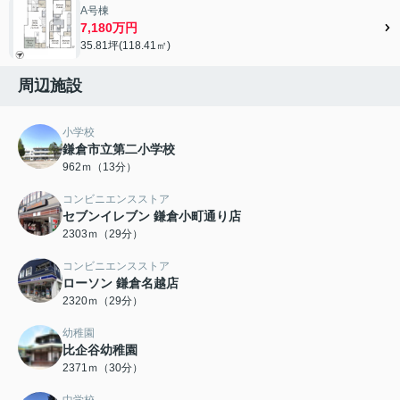
A号棟
7,180万円
35.81坪(118.41㎡)
周辺施設
小学校
鎌倉市立第二小学校
962ｍ（13分）
コンビニエンスストア
セブンイレブン 鎌倉小町通り店
2303ｍ（29分）
コンビニエンスストア
ローソン 鎌倉名越店
2320ｍ（29分）
幼稚園
比企谷幼稚園
2371ｍ（30分）