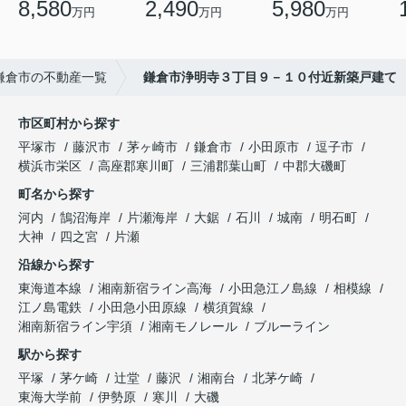
8,580
2,490
5,980
万円
万円
万円
鎌倉市の不動産一覧
鎌倉市浄明寺３丁目９－１０付近新築戸建て
市区町村から探す
平塚市
藤沢市
茅ヶ崎市
鎌倉市
小田原市
逗子市
横浜市栄区
高座郡寒川町
三浦郡葉山町
中郡大磯町
町名から探す
河内
鵠沼海岸
片瀬海岸
大鋸
石川
城南
明石町
大神
四之宮
片瀬
沿線から探す
東海道本線
湘南新宿ライン高海
小田急江ノ島線
相模線
江ノ島電鉄
小田急小田原線
横須賀線
湘南新宿ライン宇須
湘南モノレール
ブルーライン
駅から探す
平塚
茅ケ崎
辻堂
藤沢
湘南台
北茅ケ崎
東海大学前
伊勢原
寒川
大磯