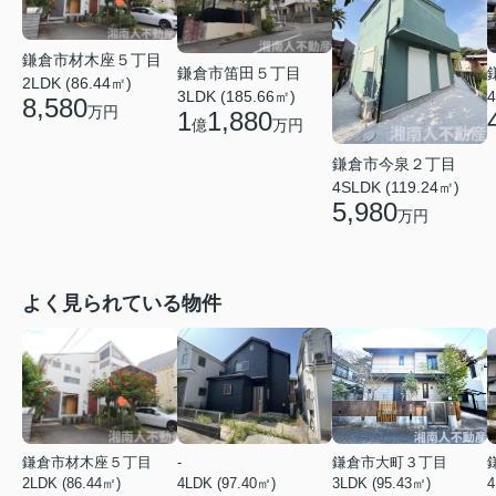
鎌倉市材木座５丁目
鎌倉市笛田５丁目
2LDK (86.44㎡)
3LDK (185.66㎡)
4
8,580
万円
1
1,880
億
万円
鎌倉市今泉２丁目
4SLDK (119.24㎡)
5,980
万円
よく見られている物件
鎌倉市材木座５丁目
-
鎌倉市大町３丁目
2LDK (86.44㎡)
4LDK (97.40㎡)
3LDK (95.43㎡)
4