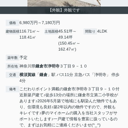
【外観】外観です
6,980万円～7,180万円
価格
116.71㎡～
45.51坪～
4LDK
建物面積
土地面積
間取り
118.41㎡
49.14坪
(150.45㎡～
162.47㎡)
予定
築年数
神奈川県
鎌倉市
浄明寺
３丁目９－１０
所在地
横須賀線
「
鎌倉
」駅 バス11分 京急バス「浄明寺」 停歩
交通
4分
こだわりポイント満載の鎌倉市浄明寺３丁目９－１０付
備考
近新築戸建て♪徒歩13分の場所に鎌倉市立第二小学校が
あります♪2026年5月築で地域にも馴染んだ物件でもあ
り、住環境も良好♪築2年以内の物件ですので、外観も
キレイです♪夢のマイホームの購入を当社スタッフがサ
ポートいたします♪一戸建て情報を豊富に扱っているの
で、まずはお気軽にご連絡くださいませ(^_^)