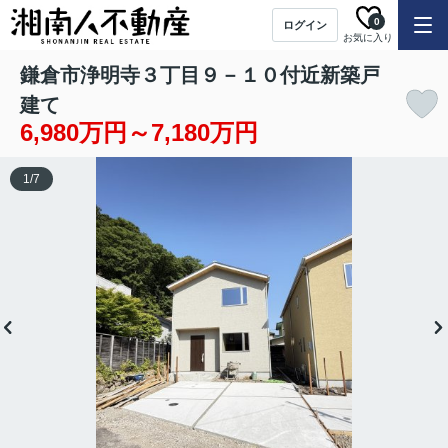
0
ログイン
お気に入り
鎌倉市浄明寺３丁目９－１０付近新築戸
建て
6,980万円～7,180万円
1
/
7