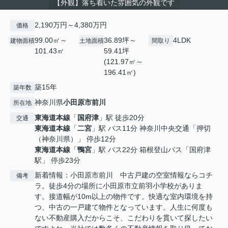
【外観】落ち着いた雰囲気の外観です
2,190万円～4,380万円
価格
99.00㎡～
36.89坪～
4LDK
建物面積
土地面積
間取り
101.43㎡
59.41坪
(121.97㎡～
196.41㎡)
築15年
築年数
神奈川県
小田原市
前川
所在地
東海道本線
「
国府津
」駅 徒歩20分
交通
東海道本線
「
二宮
」駅 バス11分 神奈川中央交通「押切
（神奈川県）」 停歩12分
東海道本線
「
鴨宮
」駅 バス22分 箱根登山バス「国府津
駅」 停歩23分
新着情報：小田原市前川 中古戸建の空室情報ならコチ
備考
ラ。徒歩4分の場所に小田原市立前羽小学校がありま
す。接道幅が10m以上の物件です。快適な室内環境を持
つ、中古の一戸建て物件となっています。人生に何度も
ない不動産購入だからこそ、こだわりを貫いて探したい