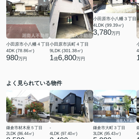
小田原市小八幡３丁目
4LDK (99.39㎡)
3,780
万円
小田原市小八幡４丁目
小田原市浜町４丁目
4DK (78.86㎡)
9LDK (301.38㎡)
4
980
1
6,800
万円
億
万円
よく見られている物件
鎌倉市材木座５丁目
-
鎌倉市大町３丁目
2LDK (86.44㎡)
4LDK (97.40㎡)
3LDK (95.43㎡)
4