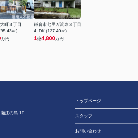
大町３丁目
鎌倉市七里ガ浜東３丁目
(95.43㎡)
4LDK (127.40㎡)
0
1
4,800
万円
億
万円
トップページ
瀬江の島 1F
スタッフ
お問い合わせ