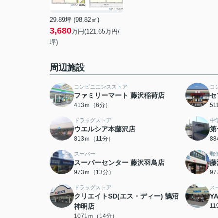
29.89坪 (98.82㎡)
3,680
万円(121.65万円/
坪)
周辺施設
コンビニエンスストア
コ
ファミリーマート 藤沢稲荷店
セ
413ｍ（6分）
5
ドラッグストア
中
ウエルシア本藤沢店
第
813ｍ（11分）
8
スーパー
郵
スーパーセンター 藤沢羽鳥店
藤
973ｍ（13分）
9
ドラッグストア
ス
クリエイトSD(エス・ディー) 鵠沼
Y
神明店
1
1071ｍ（14分）