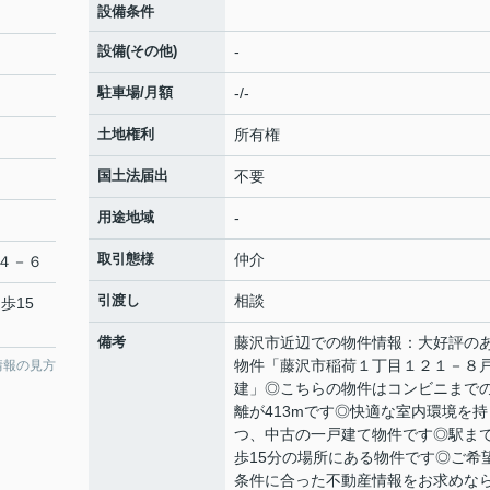
設備条件
設備(その他)
-
駐車場/月額
-/-
土地権利
所有権
国土法届出
不要
用途地域
-
取引態様
仲介
４－６
引渡し
相談
歩15
備考
藤沢市近辺での物件情報：大好評の
物件「藤沢市稲荷１丁目１２１－８
情報の見方
建」◎こちらの物件はコンビニまで
離が413mです◎快適な室内環境を持
つ、中古の一戸建て物件です◎駅ま
歩15分の場所にある物件です◎ご希
条件に合った不動産情報をお求めな