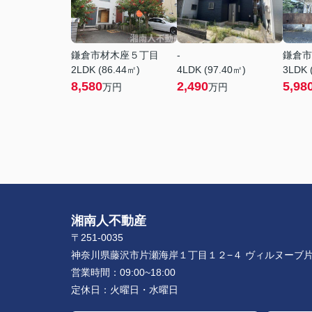
鎌倉市材木座５丁目
-
鎌倉市
2LDK (86.44㎡)
4LDK (97.40㎡)
3LDK 
8,580
2,490
5,98
万円
万円
湘南人不動産
〒251-0035
神奈川県藤沢市片瀬海岸１丁目１２−４ ヴィルヌーブ片
営業時間：
09:00~18:00
定休日：
火曜日・水曜日