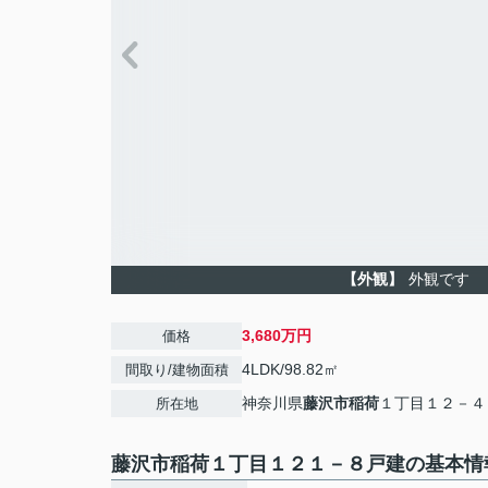
【外観】
外観です
3,680万円
価格
4LDK/98.82㎡
間取り/建物面積
神奈川県
藤沢市
稲荷
１丁目１２－４
所在地
藤沢市稲荷１丁目１２１－８戸建の基本情