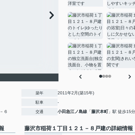
2011年2月(築15年)
築年
-
駐車
－６
小田急江ノ島線
「
藤沢本町
」駅 徒歩15
交通
報
藤沢市稲荷１丁目１２１－８戸建の詳細情報