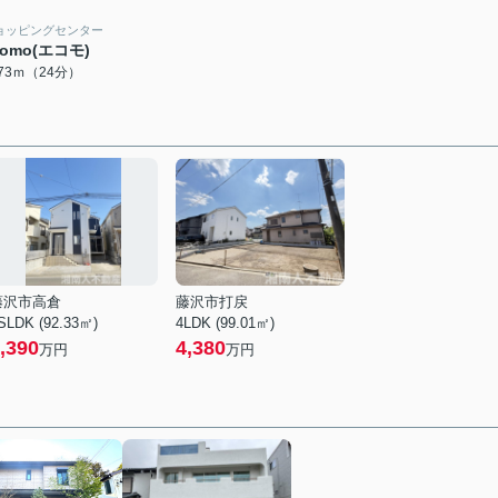
ョッピングセンター
como(エコモ)
873ｍ（24分）
藤沢市高倉
藤沢市打戻
SLDK (92.33㎡)
4LDK (99.01㎡)
,390
4,380
万円
万円