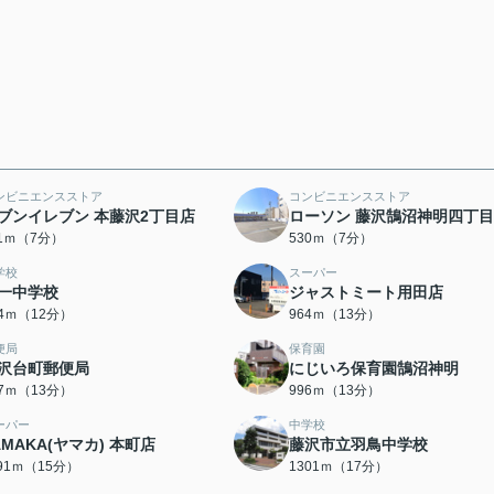
ンビニエンスストア
コンビニエンスストア
ブンイレブン 本藤沢2丁目店
ローソン 藤沢鵠沼神明四丁
11ｍ（7分）
530ｍ（7分）
学校
スーパー
一中学校
ジャストミート用田店
84ｍ（12分）
964ｍ（13分）
便局
保育園
沢台町郵便局
にじいろ保育園鵠沼神明
77ｍ（13分）
996ｍ（13分）
ーパー
中学校
AMAKA(ヤマカ) 本町店
藤沢市立羽鳥中学校
191ｍ（15分）
1301ｍ（17分）