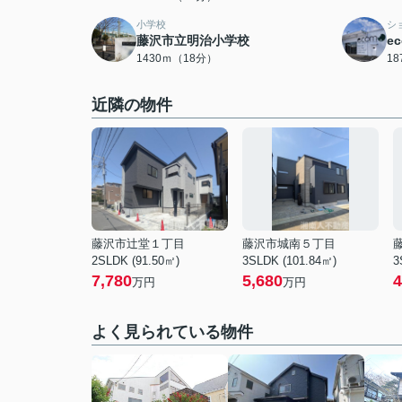
小学校
シ
藤沢市立明治小学校
e
1430ｍ（18分）
1
近隣の物件
藤沢市辻堂１丁目
藤沢市城南５丁目
2SLDK (91.50㎡)
3SLDK (101.84㎡)
3
7,780
5,680
4
万円
万円
よく見られている物件