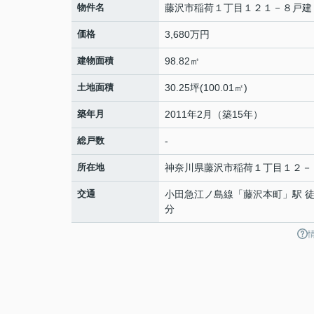
物件名
藤沢市稲荷１丁目１２１－８戸建
価格
3,680万円
建物面積
98.82㎡
土地面積
30.25坪(100.01㎡)
築年月
2011年2月（築15年）
総戸数
-
所在地
神奈川県
藤沢市
稲荷
１丁目１２－
交通
小田急江ノ島線
「
藤沢本町
」駅 徒
分