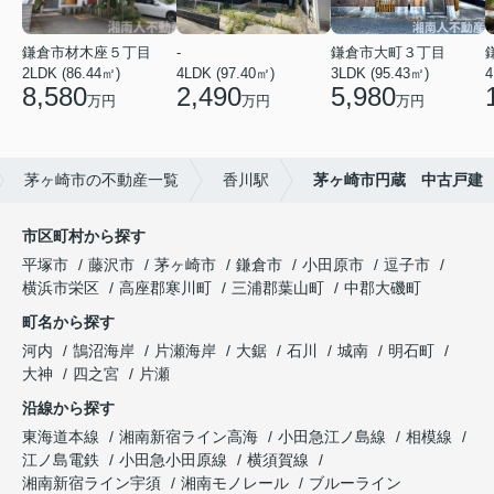
鎌倉市材木座５丁目
-
鎌倉市大町３丁目
2LDK (86.44㎡)
4LDK (97.40㎡)
3LDK (95.43㎡)
4
8,580
2,490
5,980
万円
万円
万円
茅ヶ崎市の不動産一覧
香川駅
茅ヶ崎市円蔵 中古戸建
市区町村から探す
平塚市
藤沢市
茅ヶ崎市
鎌倉市
小田原市
逗子市
横浜市栄区
高座郡寒川町
三浦郡葉山町
中郡大磯町
町名から探す
河内
鵠沼海岸
片瀬海岸
大鋸
石川
城南
明石町
大神
四之宮
片瀬
沿線から探す
東海道本線
湘南新宿ライン高海
小田急江ノ島線
相模線
江ノ島電鉄
小田急小田原線
横須賀線
湘南新宿ライン宇須
湘南モノレール
ブルーライン