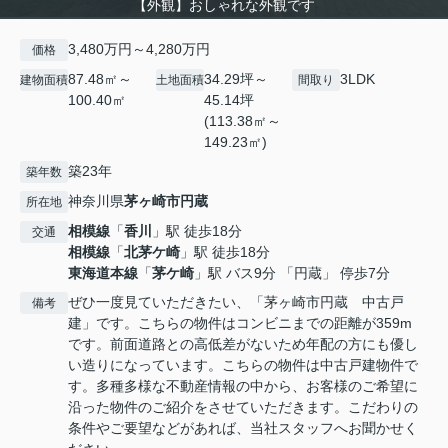
【外観】おしゃれな外観です
3,480万円～4,280万円
価格
87.48㎡～
34.29坪～
3LDK
建物面積
土地面積
間取り
100.40㎡
45.14坪
(113.38㎡～
149.23㎡)
築23年
築年数
神奈川県
茅ヶ崎市
円蔵
所在地
相模線
「
香川
」駅 徒歩18分
交通
相模線
「
北茅ケ崎
」駅 徒歩18分
東海道本線
「
茅ケ崎
」駅 バス9分 「円蔵」 停歩7分
ぜひ一度見ていただきたい、「茅ヶ崎市円蔵 中古戸
備考
建」です。こちらの物件はコンビニまでの距離が359m
です。前面道路との高低差がないため年配の方にも優し
い造りになっています。こちらの物件は中古戸建物件で
す。多種多様な不動産情報の中から、お客様のご希望に
沿った物件のご紹介をさせていただきます。こだわりの
条件やご要望などがあれば、当社スタッフへお聞かせく