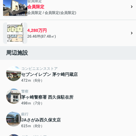
会員限定
会員限定
会員限定
/
会員限定
(
会員限定
)
会員限定">
4,280万円
26.46坪(87.48㎡)
周辺施設
コンビニエンスストア
セブンイレブン 茅ケ崎円蔵店
472ｍ（6分）
警察
茅ヶ崎警察署 西久保駐在所
498ｍ（7分）
銀行
JAさがみ西久保支店
615ｍ（8分）