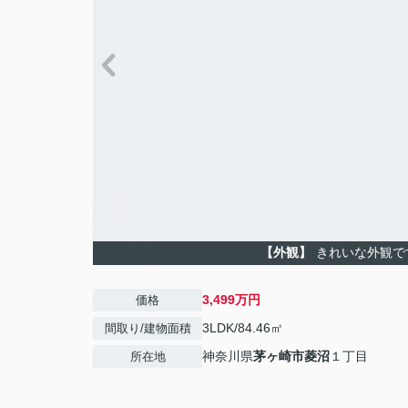
【外観】
きれいな外観で
3,499万円
価格
3LDK/84.46㎡
間取り/建物面積
神奈川県
茅ヶ崎市
菱沼
１丁目
所在地