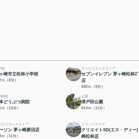
学校
コンビニエンスストア
ヶ崎市立松林小学校
セブンイレブン 茅ヶ崎松林2
72ｍ（8分）
店
680ｍ（9分）
物病院
公園
本どうぶつ病院
津戸田公園
31ｍ（10分）
814ｍ（11分）
ンビニエンスストア
ドラッグストア
ーソン 茅ヶ崎菱沼店
クリエイトSD(エス・ディー)
54ｍ（11分）
崎松林店