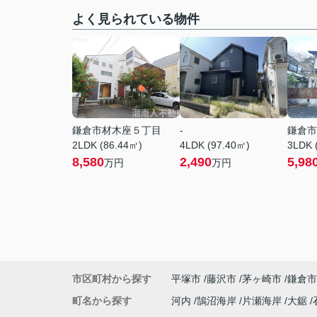
よく見られている物件
鎌倉市材木座５丁目
-
鎌倉市
2LDK (86.44㎡)
4LDK (97.40㎡)
3LDK 
8,580
2,490
5,98
万円
万円
市区町村から探す
平塚市
藤沢市
茅ヶ崎市
鎌倉市
町名から探す
河内
鵠沼海岸
片瀬海岸
大鋸