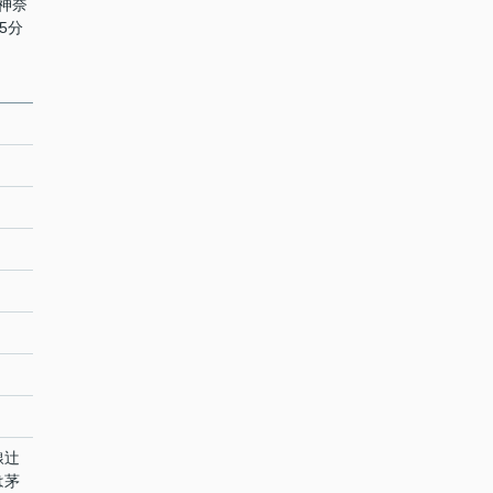
 神奈
5分
線辻
は茅