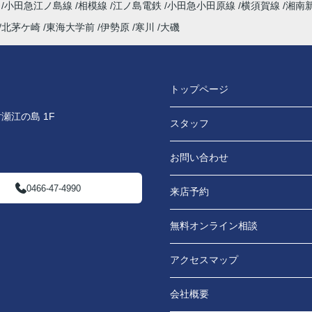
海
小田急江ノ島線
相模線
江ノ島電鉄
小田急小田原線
横須賀線
湘南
北茅ケ崎
東海大学前
伊勢原
寒川
大磯
トップページ
瀬江の島 1F
スタッフ
お問い合わせ
0466-47-4990
来店予約
無料オンライン相談
アクセスマップ
会社概要