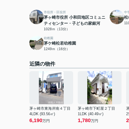
市役所・区役所
中
茅ヶ崎市役所 小和田地区コミュニ
松
ティセンター・子どもの家銀河
1
1028ｍ（13分）
幼稚園
茅ケ崎松若幼稚園
1249ｍ（16分）
近隣の物件
茅ヶ崎市東海岸南４丁目
茅ヶ崎市下町屋２丁目
4LDK (93.56㎡)
1LDK (40.49㎡)
2
6,190
1,780
2
万円
万円