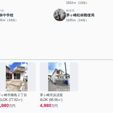
1022ｍ（13分）
学校
郵便局
林中学校
茅ヶ崎松林郵便局
105ｍ（14分）
1105ｍ（14分）
茅ヶ崎市柳島２丁目
茅ヶ崎市浜須賀
SLDK (77.62㎡)
4LDK (96.66㎡)
,980
4,980
万円
万円