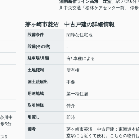
湘南新宿ライン高海
「
辻堂
」駅 バス6分
川中央交通「松林ケアセンター前」 停歩
茅ヶ崎市菱沼 中古戸建の詳細情報
設備条件
閑静な住宅地
設備(その他)
-
駐車場/月額
有/ 車種による
土地権利
所有権
国土法届出
不要
用途地域
第一種住居
取引態様
仲介
神奈川中
引渡し
即時
歩5分
備考
茅ヶ崎市菱沼 中古戸建：東海道本
堂駅にも近くて便利。こちらの物件
バス6