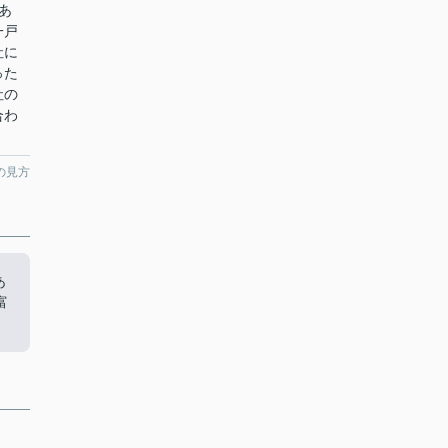
あ
一戸
社に
った
社の
合わ
の見方
あ
富