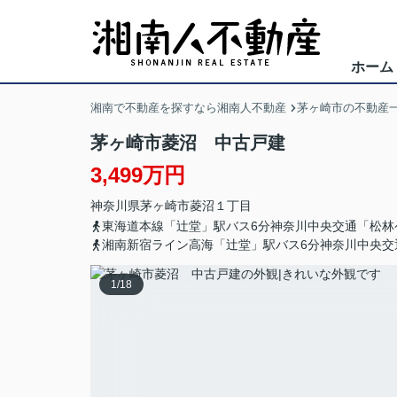
ホーム
湘南で不動産を探すなら湘南人不動産
茅ヶ崎市の不動産
茅ヶ崎市菱沼 中古戸建
3,499万円
神奈川県
茅ヶ崎市
菱沼
１丁目
東海道本線「辻堂」駅バス6分神奈川中央交通「松林
湘南新宿ライン高海「辻堂」駅バス6分神奈川中央交
1
/
18