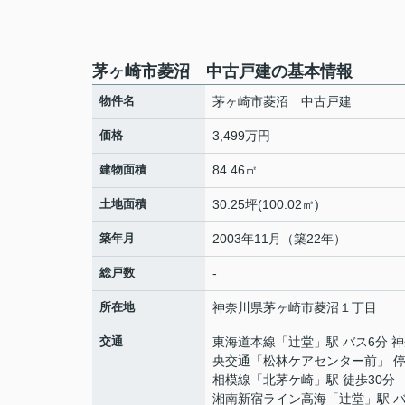
茅ヶ崎市菱沼 中古戸建の基本情報
物件名
茅ヶ崎市菱沼 中古戸建
価格
3,499万円
建物面積
84.46㎡
土地面積
30.25坪(100.02㎡)
築年月
2003年11月（築22年）
総戸数
-
所在地
神奈川県
茅ヶ崎市
菱沼
１丁目
交通
東海道本線
「
辻堂
」駅 バス6分 
央交通「松林ケアセンター前」 停
相模線
「
北茅ケ崎
」駅 徒歩30分
湘南新宿ライン高海
「
辻堂
」駅 