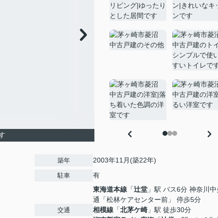
す
2003年11月(築22年)
築年
有
駐車
東海道本線
「
辻堂
」駅 バス6分 神奈川
通「松林ケアセンター前」 停歩5分
相模線
「
北茅ケ崎
」駅 徒歩30分
交通