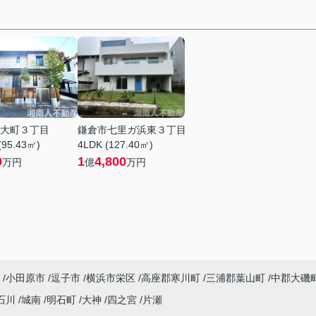
大町３丁目
鎌倉市七里ガ浜東３丁目
(95.43㎡)
4LDK (127.40㎡)
0
1
4,800
万円
億
万円
小田原市
逗子市
横浜市栄区
高座郡寒川町
三浦郡葉山町
中郡大磯
石川
城南
明石町
大神
四之宮
片瀬