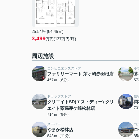
25.54坪 (84.46㎡)
3,499
万円(137万円/坪)
周辺施設
コンビニエンスストア
小
ファミリーマート 茅ヶ崎赤羽根店
茅
457ｍ（6分）
5
ドラッグストア
動
クリエイトSD(エス・ディー) クリ
岡
エイト薬局茅ケ崎松林店
7
714ｍ（9分）
スーパー
コ
やまか松林店
ロ
843ｍ（11分）
8