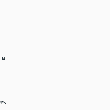
丁目
 茅ケ