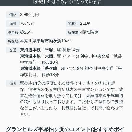
【外観】外はこのようになっています
2,980万円
価格
70.78㎡
2LDK
面積
間取り
築26年
4階/5階建
築年数
所在階
神奈川県
平塚市
袖ケ浜
19-41
所在地
東海道本線
「
平塚
」駅 徒歩14分
交通
東海道本線
「
大磯
」駅 バス13分 神奈川中央交通「浜岳
中学校前」 停歩10分
東海道本線
「
茅ケ崎
」駅 バス19分 神奈川中央交通「平
塚駅北口」 停歩18分
駅徒歩14分の場所にある物件です。多くの方に好評
備考
な、清潔感のある室内が魅力の中古マンションです。豊
富な物件情報を取り扱う当社では、東海道本線平塚周辺
の物件も取り扱っております。こだわりの条件やご要望
などございましたら、お気軽に当社までお問い合わせ下
さい。
グランヒルズ平塚袖ヶ浜のコメント(おすすめポイ