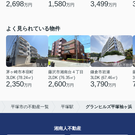
2,698
1,580
3,499
万円
万円
万円
よく見られている物件
茅ヶ崎市本宿町
藤沢市湘南台４丁目
鎌倉市岩瀬
3LDK (78.24㎡)
2LDK (76.35㎡)
3LDK (67.46㎡)
3
2,350
2,600
3,790
万円
万円
万円
平塚市の不動産一覧
平塚駅
グランヒルズ平塚袖ヶ浜
湘南人不動産