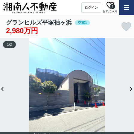
0
ログイン
お気に入り
グランヒルズ平塚袖ヶ浜
空室1
2,980万円
1
/
2