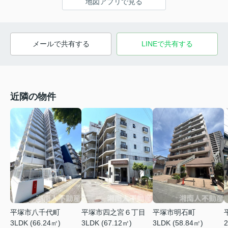
地図アプリで見る
メールで共有する
LINEで共有する
近隣の物件
平塚市八千代町
平塚市四之宮６丁目
平塚市明石町
3LDK (66.24㎡)
3LDK (67.12㎡)
3LDK (58.84㎡)
2