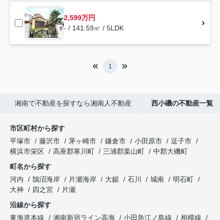
2,599万円
- / 141.59㎡ / 5LDK
1
湘南で不動産を探すなら湘南人不動産
西小磯の不動産一覧
市区町村から探す
平塚市
藤沢市
茅ヶ崎市
鎌倉市
小田原市
逗子市
横浜市栄区
高座郡寒川町
三浦郡葉山町
中郡大磯町
町名から探す
河内
鵠沼海岸
片瀬海岸
大鋸
石川
城南
明石町
大神
四之宮
片瀬
沿線から探す
東海道本線
湘南新宿ライン高海
小田急江ノ島線
相模線