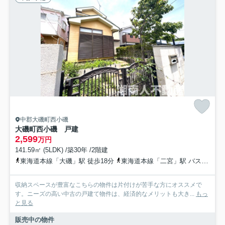
中郡大磯町西小磯
大磯町西小磯 戸建
2,599
万円
141.59㎡ (5LDK) /築30年 /2階建
東海道本線「大磯」駅 徒歩18分
東海道本線「二宮」駅 バス15分 神奈川中央交通「白岩大門」 停歩8分
収納スペースが豊富なこちらの物件は片付けが苦手な方にオススメで
す。ニーズの高い中古の戸建て物件は、経済的なメリットも大き...
もっ
と見る
販売中の物件