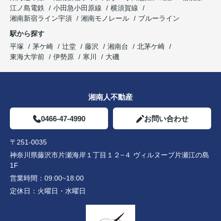
江ノ島電鉄
小田急小田原線
横須賀線
湘南新宿ライン宇須
湘南モノレール
ブルーライン
駅から探す
平塚
茅ケ崎
辻堂
藤沢
湘南台
北茅ケ崎
東海大学前
伊勢原
寒川
大磯
湘南人不動産
0466-47-4990
お問い合わせ
〒251-0035
神奈川県藤沢市片瀬海岸１丁目１２−４ ヴィルヌーブ片瀬江の島
1F
営業時間：
09:00~18:00
定休日：
火曜日・水曜日