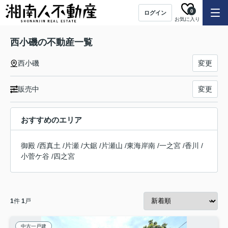
0
ログイン
お気に入り
西小磯の不動産一覧
西小磯
変更
販売中
変更
おすすめのエリア
御殿
/
西真土
/
片瀬
/
大鋸
/
片瀬山
/
東海岸南
/
一之宮
/
香川
/
小菅ケ谷
/
四之宮
1
件
1
戸
中古一戸建