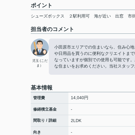
ポイント
シューズボックス
２駅利用可
海が近い
出窓
市
担当者のコメント
小田原市エリアでの住まいなら、住み心地
や日用品を買うのに便利なクリエイトまで5
なっていますが個別での使用も可能です。
児玉 (こだ
ま）
な住まいをお求めください。当社スタッフ
基本情報
14,040円
管理費
-
修繕積立基金
間取り / 詳細
2LDK
-
向き