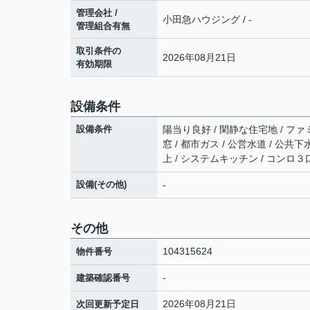
管理会社 /
小田急ハウジング / -
管理組合有無
取引条件の
2026年08月21日
有効期限
設備条件
設備条件
陽当り良好 / 閑静な住宅地 / ファミ
窓 / 都市ガス / 公営水道 / 公共
上 / システムキッチン / コンロ３
設備(その他)
-
その他
104315624
物件番号
-
建築確認番号
2026年08月21日
次回更新予定日