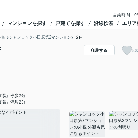
営業時間：09
マンションを探す
戸建てを探す
沿線検索
エリア
シャンロック小田原第2マンション
２F
一覧
F
印刷する
お気
市場」停歩2分
市場」停歩2分