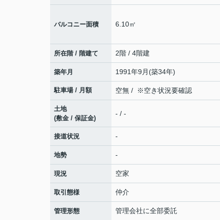
6.10㎡
バルコニー面積
2階 / 4階建
所在階 / 階建て
1991年9月(築34年)
築年月
駐車場 / 月額
空無 / ※空き状況要確認
土地
- / -
(敷金 / 保証金)
-
接道状況
-
地勢
空家
現況
仲介
取引態様
管理会社に全部委託
管理形態