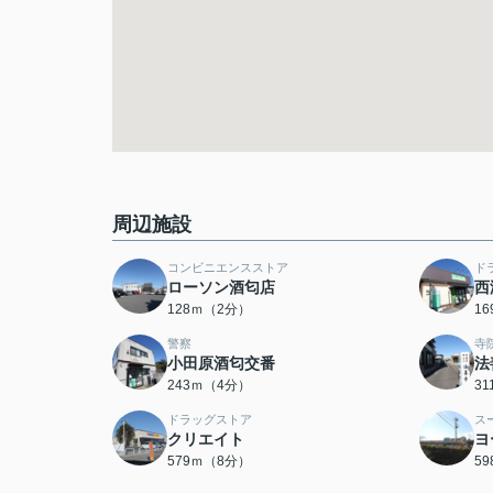
周辺施設
コンビニエンスストア
ド
ローソン酒匂店
西
128ｍ（2分）
1
警察
寺
小田原酒匂交番
法
243ｍ（4分）
3
ドラッグストア
ス
クリエイト
ヨ
579ｍ（8分）
5