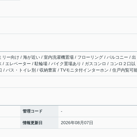
リー向け / 海が近い / 室内洗濯機置場 / フローリング / バルコニー / 出
下水 / エレベーター / 駐輪場 / バイク置場あり / ガスコンロ / コンロ２口以
口 / バス・トイレ別 / 収納豊富 / TVモニタ付インターホン / 住戸内覧可
-
管理コード
2026年08月07日
情報更新日