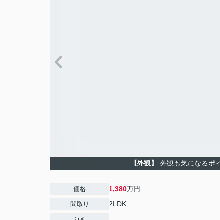
【外観】
外観も気になるポ
1,380
万円
価格
2LDK
間取り
-
向き