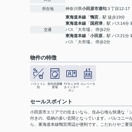
神奈川県
小田原市
酒匂
３丁目12-17
所在地
東海道本線
「
鴨宮
」駅 徒歩19分
東海道本線
「
国府津
」駅 バス14分
バス「大市場」 停歩2分
交通
東海道本線
「
小田原
」駅 バス21分
バス「大市場」 停歩2分
物件の特徴
バストイレ
室内洗濯機
TVモニタ付
エレベータ
別
置場
きインター
ー
ホン
セールスポイント
小田原市エリアでの住まいなら、住み心地も快適な「
付きの、収納の多い玄関となっています。バルコニーが
ら、東海道本線鴨宮周辺が便利です。こだわりやご要