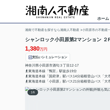
ホーム
湘南で不動産を探すなら湘南人不動産
小田原市の不動産
シャンロック小田原第2マンション ２
1,380
万円
支払いシミュレーション
神奈川県
小田原市
酒匂
３丁目12-17
東海道本線「鴨宮」駅徒歩19分
東海道本線「国府津」駅バス14分箱根登山バス「大
東海道本線「小田原」駅バス21分箱根登山バス「大
1
/
6