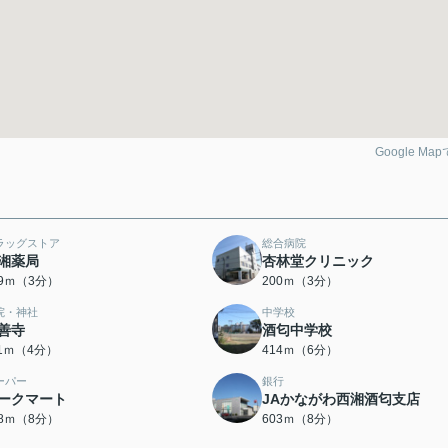
Google Ma
ラッグストア
総合病院
湘薬局
杏林堂クリニック
69ｍ（3分）
200ｍ（3分）
院・神社
中学校
善寺
酒匂中学校
11ｍ（4分）
414ｍ（6分）
ーパー
銀行
ークマート
JAかながわ西湘酒匂支店
98ｍ（8分）
603ｍ（8分）