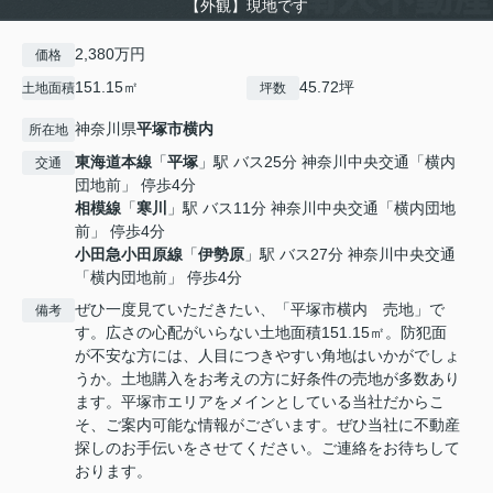
【外観】現地です
2,380万円
価格
151.15㎡
45.72坪
土地面積
坪数
神奈川県
平塚市
横内
所在地
東海道本線
「
平塚
」駅 バス25分 神奈川中央交通「横内
交通
団地前」 停歩4分
相模線
「
寒川
」駅 バス11分 神奈川中央交通「横内団地
前」 停歩4分
小田急小田原線
「
伊勢原
」駅 バス27分 神奈川中央交通
「横内団地前」 停歩4分
ぜひ一度見ていただきたい、「平塚市横内 売地」で
備考
す。広さの心配がいらない土地面積151.15㎡。防犯面
が不安な方には、人目につきやすい角地はいかがでしょ
うか。土地購入をお考えの方に好条件の売地が多数あり
ます。平塚市エリアをメインとしている当社だからこ
そ、ご案内可能な情報がございます。ぜひ当社に不動産
探しのお手伝いをさせてください。ご連絡をお待ちして
おります。