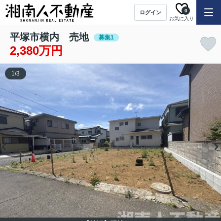
0
ログイン
お気に入り
平塚市横内 売地
募集1
2,380万円
1
/
3