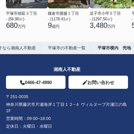
平塚市徳延３丁目
鎌倉市腰越１丁目
逗子市小坪５丁目
- (56.90㎡)
- (1178.41㎡)
- (1297.56㎡)
-
680
9
3,480
万円
億円
万円
すなら湘南人不動産
平塚市の不動産一覧
平塚市横内 売地
湘南人不動産
0466-47-4990
お問い合わせ
〒251-0035
神奈川県藤沢市片瀬海岸１丁目１２−４ ヴィルヌーブ片瀬江の島
1F
営業時間：
09:00~18:00
定休日：
火曜日・水曜日