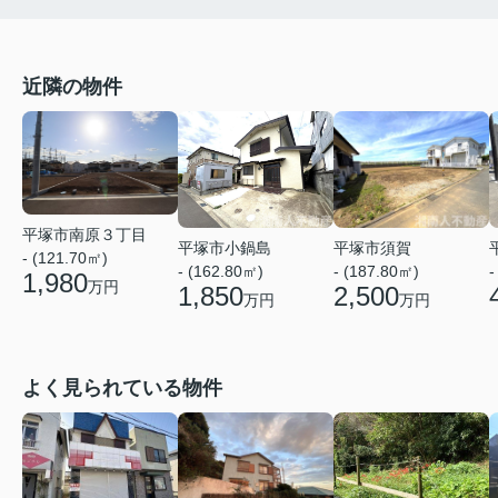
近隣の物件
平塚市南原３丁目
平塚市小鍋島
平塚市須賀
- (121.70㎡)
- (162.80㎡)
- (187.80㎡)
-
1,980
万円
1,850
2,500
万円
万円
よく見られている物件