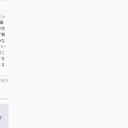
ョン
藤
◎住
で魅
めな
さい
のこ
介を
りま
の見方
古
ざ