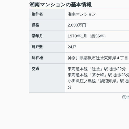
湘南マンションの基本情報
物件名
湘南マンション
価格
2,090万円
築年月
1970年1月（築56年）
総戸数
24戸
所在地
神奈川県
藤沢市
辻堂東海岸
４丁目1
交通
東海道本線
「
辻堂
」駅 徒歩22分
東海道本線
「
茅ケ崎
」駅 徒歩26
小田急江ノ島線
「
鵠沼海岸
」駅 徒
分