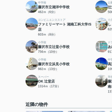
中学校
公
藤沢市立湘洋中学校
辻
462ｍ（6分）
5
コンビニエンスストア
小
ファミリーマート 湘南工科大学/S
し
店
6
603ｍ（8分）
小学校
ド
藤沢市立辻堂小学校
あ
756ｍ（10分）
9
小学校
中
藤沢市立浜見小学校
高
982ｍ（13分）
1
スーパー
市
OK 辻堂店
藤
1314ｍ（17分）
南
1
近隣の物件