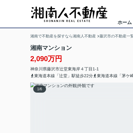
ホーム
湘南で不動産を探すなら湘南人不動産
藤沢市の不動産一
湘南マンション
2,090万円
神奈川県
藤沢市
辻堂東海岸
４丁目1-1
東海道本線「辻堂」駅徒歩22分
東海道本線「茅ケ崎
1
/
6