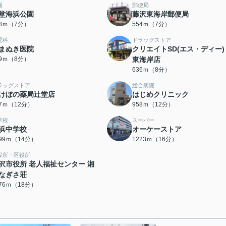
園
郵便局
堂海浜公園
藤沢東海岸郵便局
08ｍ（7分）
554ｍ（7分）
児科
ドラッグストア
まぬき医院
クリエイトSD(エス・ディー)
29ｍ（8分）
東海岸店
636ｍ（8分）
ラッグストア
総合病院
けぼの薬局辻堂店
はじめクリニック
17ｍ（12分）
958ｍ（12分）
学校
スーパー
浜中学校
オーケーストア
099ｍ（14分）
1223ｍ（16分）
役所・区役所
沢市役所 老人福祉センター 湘
なぎさ荘
376ｍ（18分）