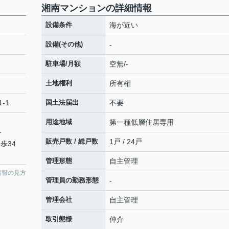
湘南マンションの詳細情報
設備条件
海が近い
設備(その他)
-
駐車場/月額
空無/-
土地権利
所有権
-1
国土法届出
不要
用途地域
第一種低層住居専用
分
販売戸数 / 総戸数
1戸 / 24戸
歩34
管理形態
自主管理
情報の見方
管理員の勤務形態
-
管理会社
自主管理
取引態様
仲介