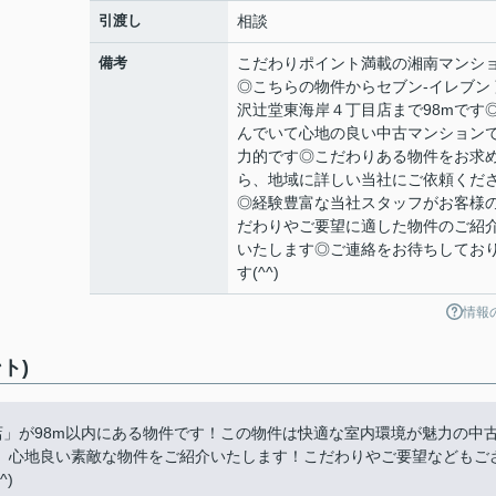
引渡し
相談
備考
こだわりポイント満載の湘南マンシ
◎こちらの物件からセブン-イレブン 
沢辻堂東海岸４丁目店まで98mです
んでいて心地の良い中古マンション
力的です◎こだわりある物件をお求
ら、地域に詳しい当社にご依頼くだ
◎経験豊富な当社スタッフがお客様
だわりやご要望に適した物件のご紹
いたします◎ご連絡をお待ちしてお
す(^^)
情報
ト)
店」が98m以内にある物件です！この物件は快適な室内環境が魅力の中
、心地良い素敵な物件をご紹介いたします！こだわりやご要望などもご
)