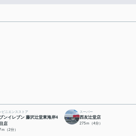
ンビニエンスストア
スーパー
ブンイレブン 藤沢辻堂東海岸4
西友辻堂店
目店
275ｍ（4分）
27ｍ（2分）