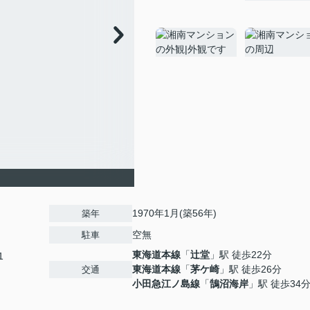
1970年1月(築56年)
築年
空無
駐車
東海道本線
「
辻堂
」駅 徒歩22分
1
東海道本線
「
茅ケ崎
」駅 徒歩26分
交通
小田急江ノ島線
「
鵠沼海岸
」駅 徒歩34