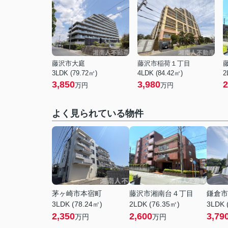
藤沢市大庭
藤沢市稲荷１丁目
3LDK (79.72㎡)
4LDK (84.42㎡)
2
3,850
3,980
2
万円
万円
よく見られている物件
茅ヶ崎市本宿町
藤沢市湘南台４丁目
鎌倉市
3LDK (78.24㎡)
2LDK (76.35㎡)
3LDK 
2,350
2,600
3,79
万円
万円