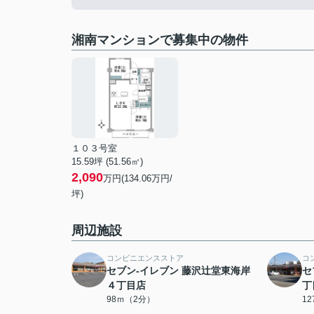
湘南マンションで募集中の物件
１０３号室
15.59坪 (51.56㎡)
2,090
万円(134.06万円/
坪)
周辺施設
コンビニエンスストア
コ
セブン-イレブン 藤沢辻堂東海岸
セ
４丁目店
丁
98ｍ（2分）
1