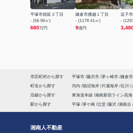
平塚市徳延３丁目
鎌倉市腰越１丁目
逗子市
- (56.90㎡)
- (1178.41㎡)
- (12
680
9
3,48
万円
億円
市区町村から探す
平塚市
藤沢市
茅ヶ崎市
鎌倉市
町名から探す
河内
鵠沼海岸
片瀬海岸
石川
沿線から探す
東海道本線
湘南新宿ライン高
駅から探す
平塚
茅ケ崎
辻堂
藤沢
湘南台
湘南人不動産