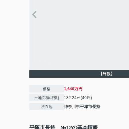
【外観】
1,640万円
価格
132.24㎡(40坪)
土地面積(坪数)
神奈川県
平塚市
長持
所在地
平塚市長持 №12の基本情報