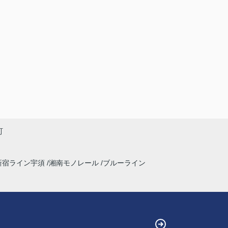
町
新宿ライン宇須
湘南モノレール
ブルーライン