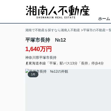
ホーム
湘南で不動産を探すなら湘南人不動産
平塚市の不動産一
平塚市長持 №12
1,640万円
神奈川県
平塚市
長持
東海道本線「平塚」駅バス13分「長持」停歩4分
1
/
6