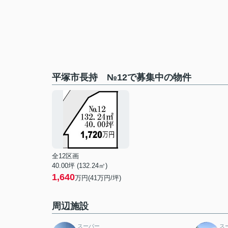
平塚市長持 №12で募集中の物件
全12区画
40.00坪 (132.24㎡)
1,640
万円(41万円/坪)
周辺施設
スーパー
ス