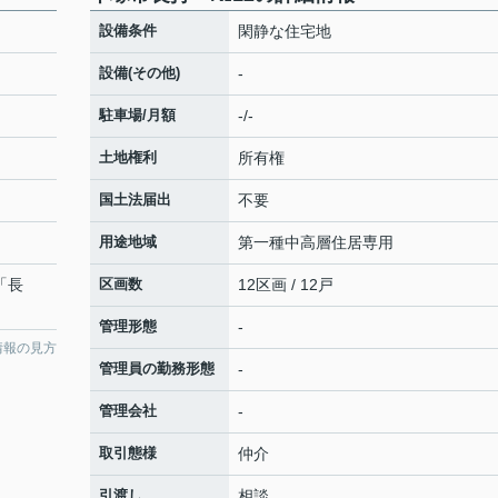
設備条件
閑静な住宅地
設備(その他)
-
駐車場/月額
-/-
土地権利
所有権
国土法届出
不要
用途地域
第一種中高層住居専用
「長
区画数
12区画 / 12戸
管理形態
-
情報の見方
管理員の勤務形態
-
管理会社
-
取引態様
仲介
引渡し
相談