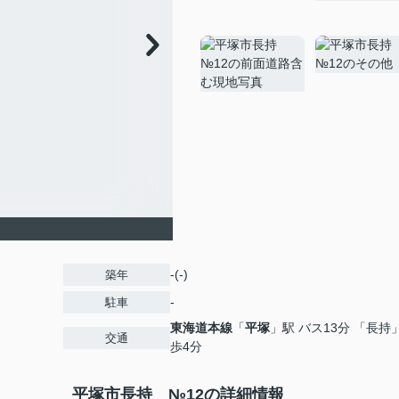
-(-)
築年
-
駐車
東海道本線
「
平塚
」駅 バス13分 「長持
交通
歩4分
平塚市長持 №12の詳細情報