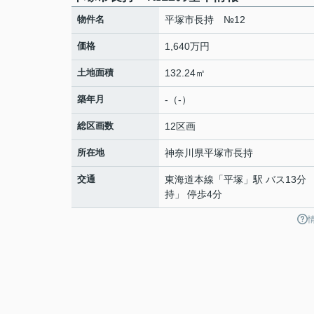
物件名
平塚市長持 №12
価格
1,640万円
土地面積
132.24㎡
築年月
-（-）
総区画数
12区画
所在地
神奈川県
平塚市
長持
交通
東海道本線
「
平塚
」駅 バス13分 
持」 停歩4分