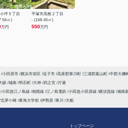
小坪５丁目
平塚市高根２丁目
97.56㎡)
- (168.45㎡)
0
550
万円
万円
小田原市
横浜市栄区
逗子市
高座郡寒川町
三浦郡葉山町
中郡大磯
大鋸
城南
明石町
大神
四之宮
片瀬
海
小田急江ノ島線
相模線
江ノ島電鉄
小田急小田原線
横須賀線
湘南
北茅ケ崎
東海大学前
伊勢原
寒川
大船
トップページ