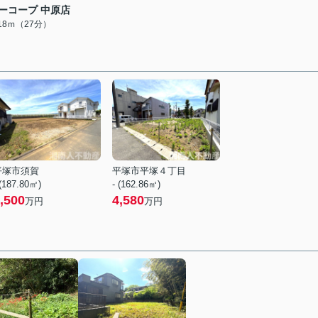
ーコープ 中原店
118ｍ（27分）
平塚市須賀
平塚市平塚４丁目
 (187.80㎡)
- (162.86㎡)
,500
4,580
万円
万円