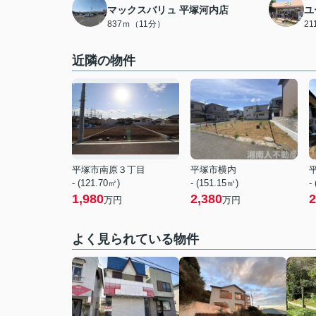
マックスバリュ 平塚河内店
ユ
837ｍ（11分）
2
近隣の物件
平塚市南原３丁目
平塚市横内
- (121.70㎡)
- (151.15㎡)
-
1,980
2,380
2
万円
万円
よく見られている物件