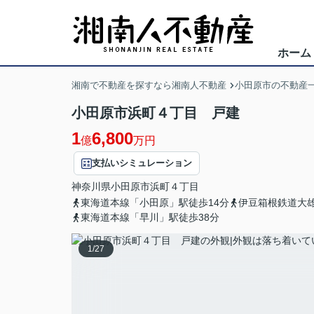
ホーム
湘南で不動産を探すなら湘南人不動産
小田原市の不動産
小田原市浜町４丁目 戸建
1
6,800
億
万円
支払いシミュレーション
神奈川県
小田原市
浜町
４丁目
東海道本線「小田原」駅徒歩14分
伊豆箱根鉄道大雄
東海道本線「早川」駅徒歩38分
1
/
27