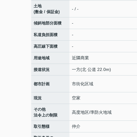
土地
- / -
(敷金 / 保証金)
-
傾斜地部分面積
-
私道負担面積
-
高圧線下面積
近隣商業
用途地域
一方(北 公道 22.0m)
接道状況
市街化区域
都市計画
空家
現況
その他
高度地区/準防火地域
法令上の制限
仲介
取引態様