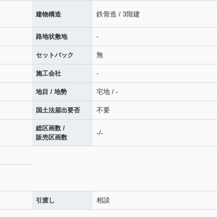
鉄骨造 / 3階建
建物構造
-
路地状敷地
無
セットバック
-
施工会社
宅地 / -
地目 / 地勢
不要
国土法届出要否
総区画数 /
-/-
販売区画数
相談
引渡し