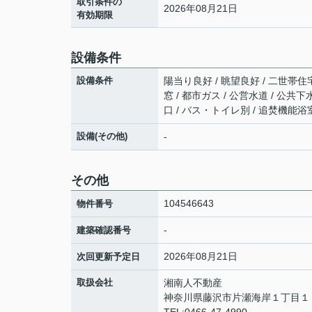
取引条件の
2026年08月21日
有効期限
設備条件
設備条件
陽当り良好 / 眺望良好 / 二世帯住宅
窓 / 都市ガス / 公営水道 / 公共
口 / バス・トイレ別 / 追焚機能浴
設備(その他)
-
その他
104546643
物件番号
-
建築確認番号
2026年08月21日
次回更新予定日
取扱会社
湘南人不動産
神奈川県藤沢市片瀬海岸１丁目１２