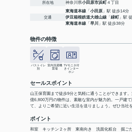
神奈川県
小田原市
浜町
４丁目
所在地
東海道本線
「
小田原
」駅 徒歩14分
伊豆箱根鉄道大雄山線
「
緑町
」駅 
交通
東海道本線
「
早川
」駅 徒歩38分
物件の特徴
バストイレ
室内洗濯機
TVモニタ付
別
置場
きインター
ホン
セールスポイント
山王保育園まで徒歩9分と気軽に通うことができます。
億6,800万円の物件は、素敵な室内が魅力的。一戸
て、よりご希望に近い生活を送りましょう。ぜひ当社
ポイント
和室
キッチン２ヶ所
東南向き
洗面化粧台
掘ご