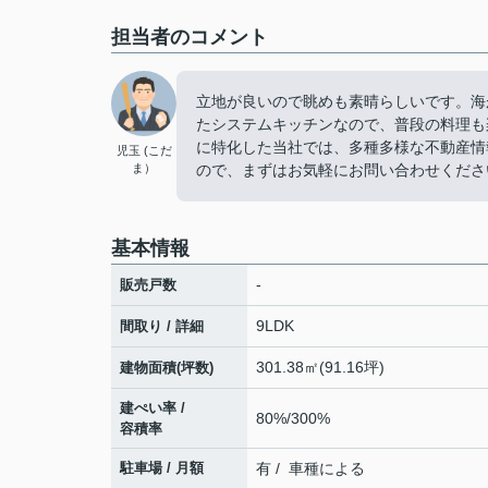
担当者のコメント
立地が良いので眺めも素晴らしいです。海
たシステムキッチンなので、普段の料理も
に特化した当社では、多種多様な不動産情
児玉 (こだ
ま）
ので、まずはお気軽にお問い合わせくださ
基本情報
-
販売戸数
9LDK
間取り / 詳細
301.38㎡(91.16坪)
建物面積(坪数)
建ぺい率 /
80%/300%
容積率
駐車場 / 月額
有 / 車種による