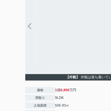
【外観】
外観は落ち着いて
1
億
6,800
万円
価格
9LDK
間取り
505.93㎡
土地面積