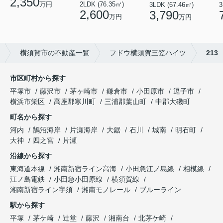
2,350
万円
2LDK (76.35㎡)
3LDK (67.46㎡)
3
2,600
3,790
万円
万円
横須賀市の不動産一覧
フドウ横須賀三笠ハイツ
213
市区町村から探す
平塚市
藤沢市
茅ヶ崎市
鎌倉市
小田原市
逗子市
横浜市栄区
高座郡寒川町
三浦郡葉山町
中郡大磯町
町名から探す
河内
鵠沼海岸
片瀬海岸
大鋸
石川
城南
明石町
大神
四之宮
片瀬
沿線から探す
東海道本線
湘南新宿ライン高海
小田急江ノ島線
相模線
江ノ島電鉄
小田急小田原線
横須賀線
湘南新宿ライン宇須
湘南モノレール
ブルーライン
駅から探す
平塚
茅ケ崎
辻堂
藤沢
湘南台
北茅ケ崎