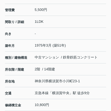
5,500円
管理費
1LDK
間取り / 詳細
-
向き
1975年3月 (築51年)
築年月
中古マンション / 鉄骨鉄筋コンクリート
種別 / 建物構造
2階 / 14階建
所在階 / 階建
神奈川県
横須賀市
小川町
23-1
所在地
京急本線
「
横須賀中央
」駅 徒歩9分
交通
10,800円
修繕積立金