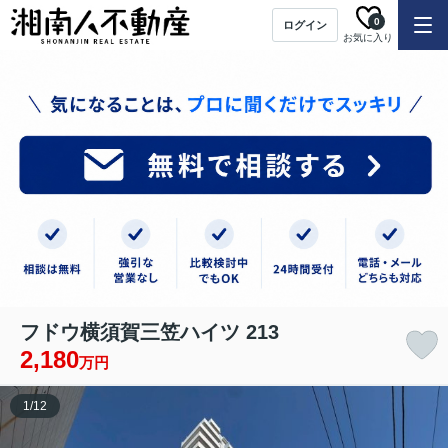
0
ログイン
お気に入り
フドウ横須賀三笠ハイツ 213
2,180
万円
1
/
12