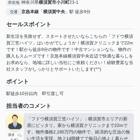
神奈川県
横須賀市
小川町
23-1
所在地
京急本線
「
横須賀中央
」駅 徒歩9分
交通
セールスポイント
新生活を失敗せず、スタートさせたいならこちらの「フドウ横須
賀三笠ハイツ」はいかがでしょうか！横須賀クリニックまで22m
です！駅から徒歩9分の物件です！中古マンションなら、物件の
購入もスムーズです！京急本線横須賀中央近辺で快適な暮らしを
お求めなら、地域に詳しい当社にご依頼ください！経験豊富な当
社スタッフがしっかりとサポートいたします(^^)
ポイント
駅徒歩10分以内
即引渡し可
担当者のコメント
「フドウ横須賀三笠ハイツ」：横須賀市エリアの新
居にピッタリ。家から横須賀クリニックまで22mで
す。物件価格2,180万円の物件で、経済的な圧迫の無
清水 （し
い生活を実現。地上14階建てで毎日心地よく暮らせ
みず）