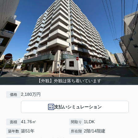
【外観】外観は落ち着いています
2,180万円
価格
支払いシミュレーション
41.76㎡
1LDK
面積
間取り
築51年
2階/14階建
築年数
所在階