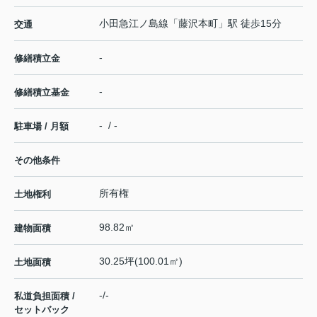
小田急江ノ島線
「
藤沢本町
」駅 徒歩15分
交通
-
修繕積立金
-
修繕積立基金
- / -
駐車場 / 月額
その他条件
所有権
土地権利
98.82㎡
建物面積
30.25坪(100.01㎡)
土地面積
-/-
私道負担面積 /
セットバック