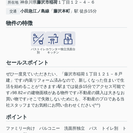
神奈川県
藤沢市
稲荷
１丁目１２－４－６
所在地
小田急江ノ島線
「
藤沢本町
」駅 徒歩15分
交通
物件の特徴
バストイレ
カウンター
独立洗面台
別
キッチン
セールスポイント
ぜひ一度見ていただきたい、「藤沢市稲荷１丁目１２１－８戸
建」です♪内装リフォーム済みなので、新しくなった住まいで生
活を始めることができます♪駅までは徒歩15分でアクセス可能で
す♪98.82㎡の建物面積がある物件です♪不動産の購入は大きなお
買い物です♪そこで失敗しないためにも、不動産のプロである当
社スタッフまでお気軽にお問い合わせください(^^)
ポイント
ファミリー向け
バルコニー
洗面所独立
バス
トイレ別
ト