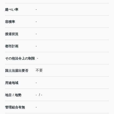
-
建ぺい率
-
容積率
-
接道状況
-
都市計画
-
その他法令上の制限
不要
国土法届出要否
-
用途地域
- / -
地目 / 地勢
-
管理組合有無