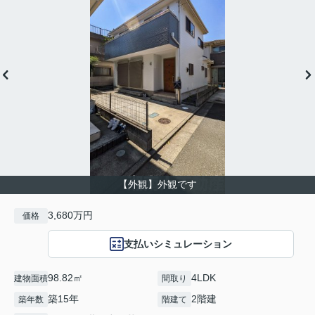
【外観】外観です
3,680万円
価格
支払いシミュレーション
98.82㎡
4LDK
建物面積
間取り
築15年
2階建
築年数
階建て