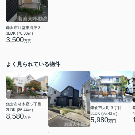
藤沢市辻堂東海岸３丁目
3LDK (70.38㎡)
3,500
万円
よく見られている物件
鎌倉市材木座５丁目
鎌倉市大町３丁目
2LDK (86.44㎡)
3LDK (95.43㎡)
4
8,580
万円
5,980
万円
-