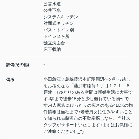
公営水道
公共下水
システムキッチン
対面式キッチン
バス・トイレ別
トイレ２ヶ所
独立洗面台
床下収納
-
設備(その他)
小田急江ノ島線藤沢本町駅周辺への引っ越し
備考
をお考えなら「藤沢市稲荷１丁目１２１－８
戸建」♪ゆとりのある空間は新婚生活に大事で
す♪駅まで徒歩15分と少し離れている物件で
す♪4人家族にぴったりの広さのある4LDKの物
件情報は当社まで♪老若男女に住みやすいこと
で知られる藤沢市の不動産探しなら、当社ス
タッフがサポートいたします♪まずはお気軽に
ご連絡ください(^_^)