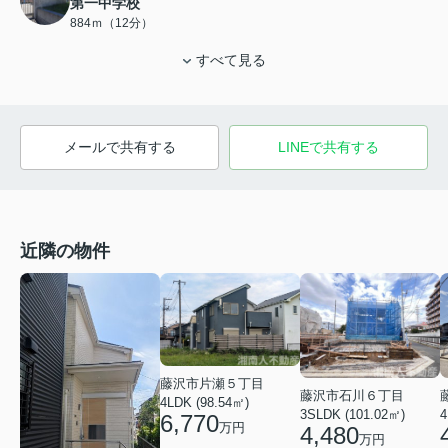
第一中学校
884ｍ（12分）
すべて見る
メールで共有する
LINEで共有する
近隣の物件
藤沢市片瀬５丁目
藤沢市石川６丁目
4LDK (98.54㎡)
3SLDK (101.02㎡)
4
6,770
万円
4,480
万円