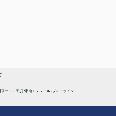
町
新宿ライン宇須
湘南モノレール
ブルーライン