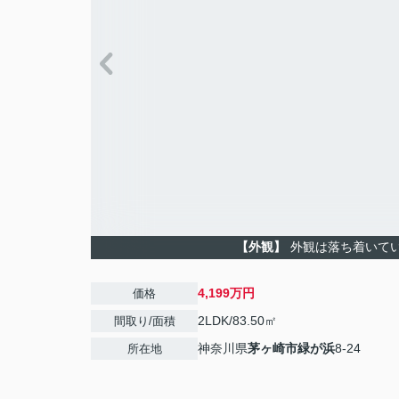
【外観】
外観は落ち着いて
4,199万円
価格
2LDK/83.50㎡
間取り/面積
神奈川県
茅ヶ崎市
緑が浜
8-24
所在地