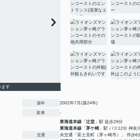
います
2002年7月(築24年)
築年
-
駐車
東海道本線
「
辻堂
」駅 徒歩29分
東海道本線
「
茅ケ崎
」駅 バス12分 神奈
央交通「富士見町（茅ヶ崎市）」 停歩6
交通