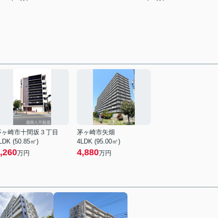
茅ヶ崎市十間坂３丁目
茅ヶ崎市矢畑
LDK (50.85㎡)
4LDK (95.00㎡)
,260
4,880
万円
万円