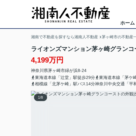
ホーム
湘南で不動産を探すなら湘南人不動産
茅ヶ崎市の不動産
ライオンズマンション茅ヶ崎グランコ
4,199万円
神奈川県
茅ヶ崎市
緑が浜
8-24
東海道本線「辻堂」駅徒歩29分
東海道本線「茅ケ崎
相模線「北茅ケ崎」駅バス14分神奈川中央交通「平
1
/
8