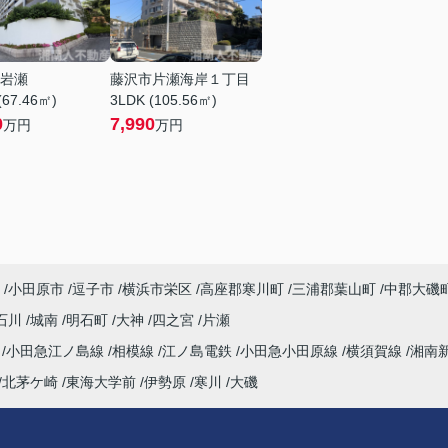
岩瀬
藤沢市片瀬海岸１丁目
(67.46㎡)
3LDK (105.56㎡)
0
7,990
万円
万円
小田原市
逗子市
横浜市栄区
高座郡寒川町
三浦郡葉山町
中郡大磯
石川
城南
明石町
大神
四之宮
片瀬
海
小田急江ノ島線
相模線
江ノ島電鉄
小田急小田原線
横須賀線
湘南
北茅ケ崎
東海大学前
伊勢原
寒川
大磯