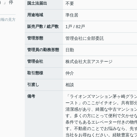
）」 停
国土法届出
不要
用途地域
準住居
情報の見方
販売戸数 / 総戸数
1戸 / 82戸
管理形態
管理会社に全部委託
管理員の勤務形態
日勤
管理会社
株式会社大京アステージ
取引態様
仲介
引渡し
相談
備考
「ライオンズマンション茅ヶ崎グラ
ースト」のここがイチオシ。共有部
清潔感があり、綺麗な中古マンショ
す。多くの方にとって便利で欠かせ
条件でもあるエレベーター付きの物
す。不動産のことでお悩みなら、先
当社をお尋ねください。経験豊富な