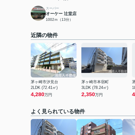
スーパー
オーケー 辻堂店
1002ｍ（13分）
近隣の物件
茅ヶ崎市汐見台
茅ヶ崎市本宿町
2LDK (72.41㎡)
3LDK (78.24㎡)
1
4,280
2,350
4
万円
万円
よく見られている物件