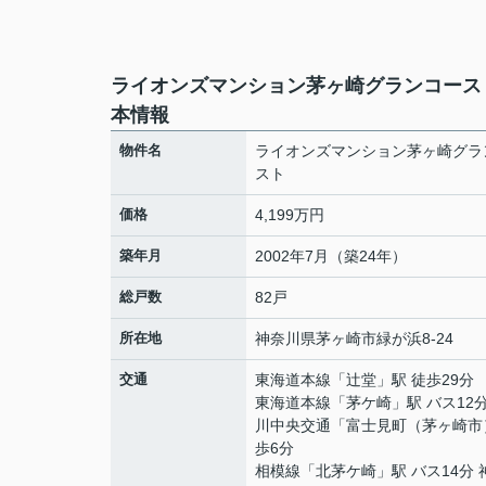
ライオンズマンション茅ヶ崎グランコース
本情報
物件名
ライオンズマンション茅ヶ崎グラ
スト
価格
4,199万円
築年月
2002年7月（築24年）
総戸数
82戸
所在地
神奈川県
茅ヶ崎市
緑が浜
8-24
交通
東海道本線
「
辻堂
」駅 徒歩29分
東海道本線
「
茅ケ崎
」駅 バス12
川中央交通「富士見町（茅ヶ崎市
歩6分
相模線
「
北茅ケ崎
」駅 バス14分