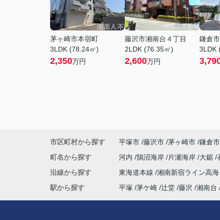
茅ヶ崎市本宿町
藤沢市湘南台４丁目
鎌倉市
3LDK (78.24㎡)
2LDK (76.35㎡)
3LDK 
2,350
2,600
3,79
万円
万円
市区町村から探す
平塚市
藤沢市
茅ヶ崎市
鎌倉市
町名から探す
河内
鵠沼海岸
片瀬海岸
大鋸
沿線から探す
東海道本線
湘南新宿ライン高
駅から探す
平塚
茅ケ崎
辻堂
藤沢
湘南台