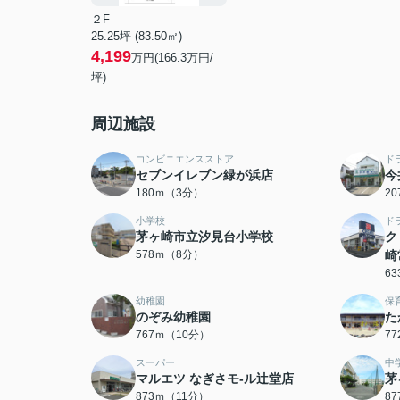
２F
25.25坪 (83.50㎡)
4,199
万円(166.3万円/
坪)
周辺施設
コンビニエンスストア
ド
セブンイレブン緑が浜店
今
180ｍ（3分）
2
小学校
ド
茅ヶ崎市立汐見台小学校
ク
578ｍ（8分）
崎
6
幼稚園
保
のぞみ幼稚園
た
767ｍ（10分）
7
スーパー
中
マルエツ なぎさモ-ル辻堂店
茅
873ｍ（11分）
8