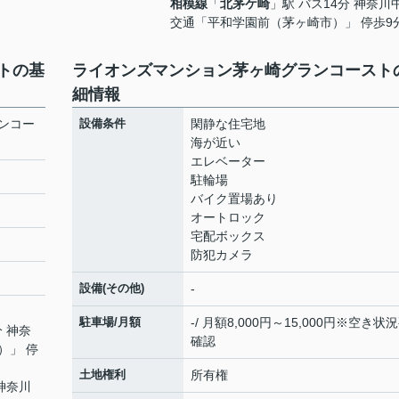
相模線
「
北茅ケ崎
」駅 バス14分 神奈川
交通「平和学園前（茅ヶ崎市）」 停歩9
トの基
ライオンズマンション茅ヶ崎グランコースト
細情報
ンコー
設備条件
閑静な住宅地
海が近い
エレベーター
駐輪場
バイク置場あり
オートロック
宅配ボックス
防犯カメラ
設備(その他)
-
駐車場/月額
-/ 月額8,000円～15,000円※空き状
分 神奈
確認
）」 停
土地権利
所有権
 神奈川