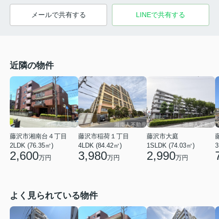
メールで共有する
LINEで共有する
近隣の物件
藤沢市湘南台４丁目
藤沢市稲荷１丁目
藤沢市大庭
2LDK (76.35㎡)
4LDK (84.42㎡)
1SLDK (74.03㎡)
3
2,600
3,980
2,990
万円
万円
万円
よく見られている物件