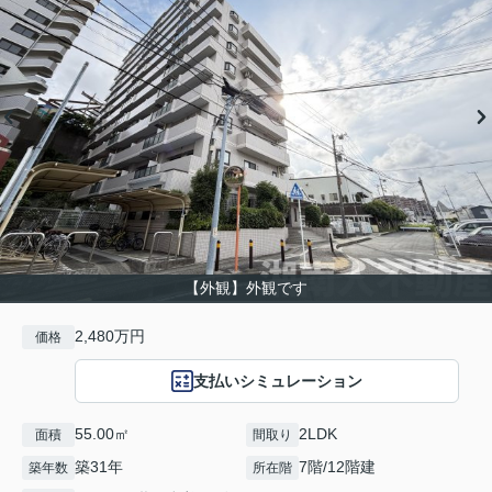
【外観】外観です
2,480万円
価格
支払いシミュレーション
55.00㎡
2LDK
面積
間取り
築31年
7階/12階建
築年数
所在階