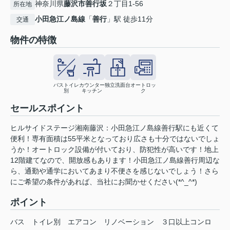
神奈川県
藤沢市
善行坂
２丁目1-56
所在地
小田急江ノ島線
「
善行
」駅 徒歩11分
交通
物件の特徴
バストイレ
カウンター
独立洗面台
オートロッ
別
キッチン
ク
セールスポイント
ヒルサイドステージ湘南藤沢：小田急江ノ島線善行駅にも近くて
便利！専有面積は55平米となっており広さも十分ではないでしょ
うか！オートロック設備が付いており、防犯性が高いです！地上
12階建てなので、開放感もあります！小田急江ノ島線善行周辺な
ら、通勤や通学においてあまり不便さを感じないでしょう！さら
にご希望の条件があれば、当社にお聞かせください(*^_^*)
ポイント
バス
トイレ別
エアコン
リノベーション
３口以上コンロ