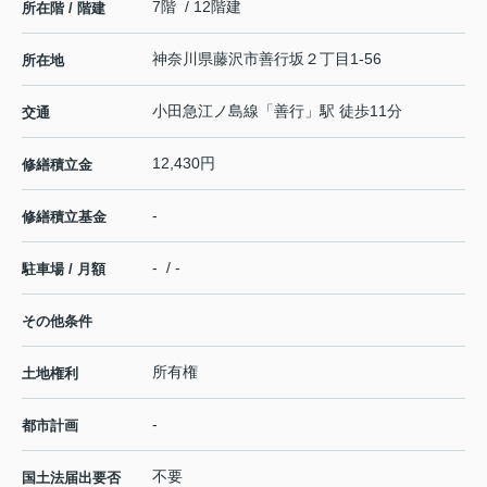
7階 / 12階建
所在階 / 階建
神奈川県
藤沢市
善行坂
２丁目1-56
所在地
小田急江ノ島線
「
善行
」駅 徒歩11分
交通
12,430円
修繕積立金
-
修繕積立基金
- / -
駐車場 / 月額
その他条件
所有権
土地権利
-
都市計画
不要
国土法届出要否