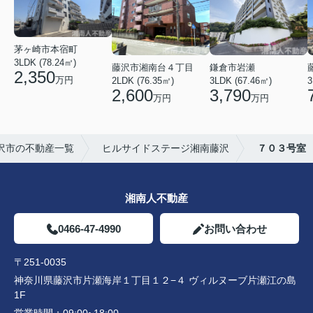
茅ヶ崎市本宿町
3LDK (78.24㎡)
藤沢市湘南台４丁目
鎌倉市岩瀬
2,350
万円
2LDK (76.35㎡)
3LDK (67.46㎡)
3
2,600
3,790
万円
万円
沢市の不動産一覧
ヒルサイドステージ湘南藤沢
７０３号室
湘南人不動産
0466-47-4990
お問い合わせ
〒251-0035
神奈川県藤沢市片瀬海岸１丁目１２−４ ヴィルヌーブ片瀬江の島
1F