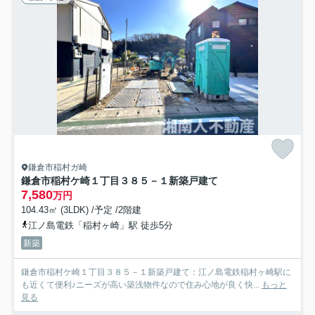
鎌倉市稲村ガ崎
鎌倉市稲村ケ崎１丁目３８５－１新築戸建て
7,580
万円
104.43㎡ (3LDK) /予定 /2階建
江ノ島電鉄「稲村ヶ崎」駅 徒歩5分
新築
鎌倉市稲村ケ崎１丁目３８５－１新築戸建て：江ノ島電鉄稲村ヶ崎駅に
も近くて便利♪ニーズが高い築浅物件なので住み心地が良く快...
もっと
見る