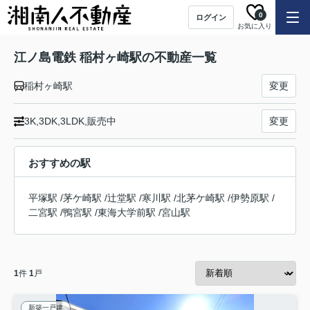
0
ログイン
お気に入り
江ノ島電鉄 稲村ヶ崎駅の不動産一覧
稲村ヶ崎駅
変更
3K,3DK,3LDK,販売中
変更
おすすめの駅
平塚駅
/
茅ケ崎駅
/
辻堂駅
/
寒川駅
/
北茅ケ崎駅
/
伊勢原駅
/
二宮駅
/
鴨宮駅
/
東海大学前駅
/
宮山駅
1
件
1
戸
新築一戸建