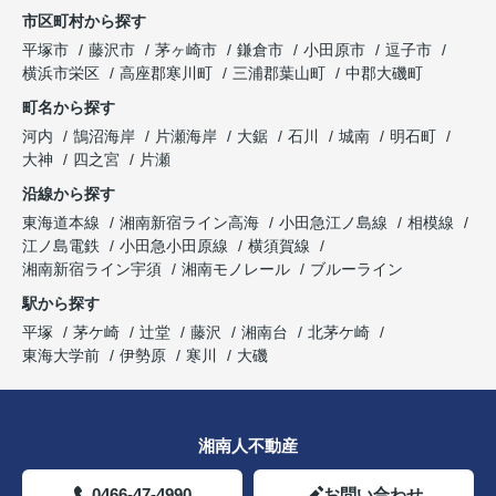
市区町村から探す
平塚市
藤沢市
茅ヶ崎市
鎌倉市
小田原市
逗子市
横浜市栄区
高座郡寒川町
三浦郡葉山町
中郡大磯町
町名から探す
河内
鵠沼海岸
片瀬海岸
大鋸
石川
城南
明石町
大神
四之宮
片瀬
沿線から探す
東海道本線
湘南新宿ライン高海
小田急江ノ島線
相模線
江ノ島電鉄
小田急小田原線
横須賀線
湘南新宿ライン宇須
湘南モノレール
ブルーライン
駅から探す
平塚
茅ケ崎
辻堂
藤沢
湘南台
北茅ケ崎
東海大学前
伊勢原
寒川
大磯
湘南人不動産
0466-47-4990
お問い合わせ