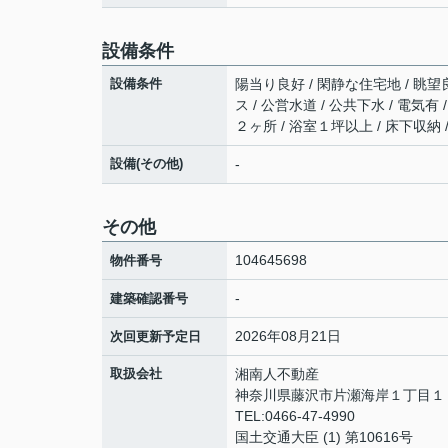
設備条件
設備条件
陽当り良好 / 閑静な住宅地 / 眺望良
ス / 公営水道 / 公共下水 / 電気
２ヶ所 / 浴室１坪以上 / 床下収納 
設備(その他)
-
その他
104645698
物件番号
-
建築確認番号
2026年08月21日
次回更新予定日
取扱会社
湘南人不動産
神奈川県藤沢市片瀬海岸１丁目１２
TEL:0466-47-4990
国土交通大臣 (1) 第10616号