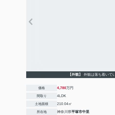
【外観】
外観は落ち着いて
4,780
万円
価格
4LDK
間取り
210.04㎡
土地面積
神奈川県
平塚市
中里
所在地