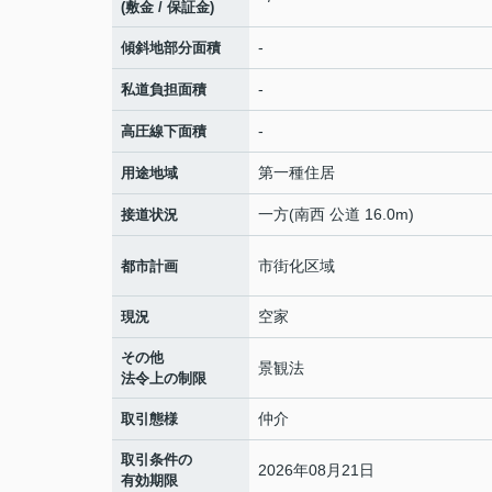
(敷金 / 保証金)
-
傾斜地部分面積
-
私道負担面積
-
高圧線下面積
第一種住居
用途地域
一方(南西 公道 16.0m)
接道状況
市街化区域
都市計画
空家
現況
その他
景観法
法令上の制限
仲介
取引態様
取引条件の
2026年08月21日
有効期限