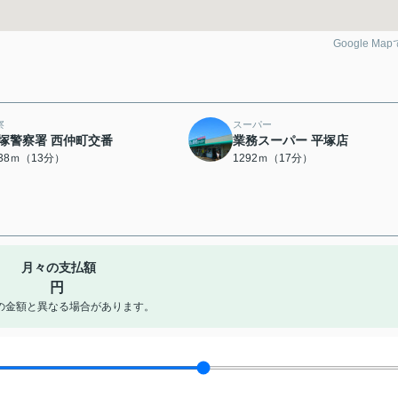
Google Ma
察
スーパー
塚警察署 西仲町交番
業務スーパー 平塚店
038ｍ（13分）
1292ｍ（17分）
月々の支払額
円
の金額と異なる場合があります。