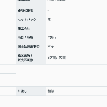
-
路地状敷地
無
セットバック
-
施工会社
宅地 / -
地目 / 地勢
不要
国土法届出要否
総区画数 /
1区画/1区画
販売区画数
相談
引渡し