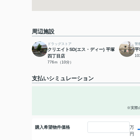
周辺施設
ドラッグストア
警
クリエイトSD(エス・ディー) 平塚
平
四丁目店
1
776ｍ（10分）
支払いシミュレーション
※実際
購入希望物件価格
万
円