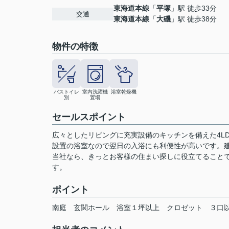
東海道本線
「
平塚
」駅 徒歩33分
交通
東海道本線
「
大磯
」駅 徒歩38分
物件の特徴
バストイレ
室内洗濯機
浴室乾燥機
別
置場
セールスポイント
広々としたリビングに充実設備のキッチンを備えた4L
設置の浴室なので翌日の入浴にも利便性が高いです。建
当社なら、きっとお客様の住まい探しに役立てること
す。
ポイント
南庭
玄関ホール
浴室１坪以上
クロゼット
３口