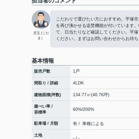
担当者のコメント
こだわりで選びたい方におすすめ。平塚市
を再び沸かせる追焚機能が付いています。幅
て、日当たりなど確認してください。平塚
児玉 (こだ
ま）
ください。まずはお問い合わせからお待ち
基本情報
1戸
販売戸数
4LDK
間取り / 詳細
134.77㎡(40.76坪)
建物面積(坪数)
建ぺい率 /
60%/200%
容積率
駐車場 / 月額
有 / 車種による
土地
- / -