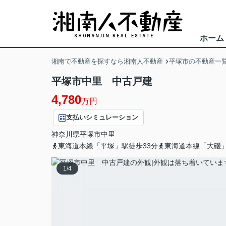
ホーム
湘南で不動産を探すなら湘南人不動産
平塚市の不動産一
平塚市中里 中古戸建
4,780
万円
支払いシミュレーション
神奈川県
平塚市
中里
東海道本線「平塚」駅徒歩33分
東海道本線「大磯」
1
/
4