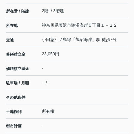
2階 / 3階建
所在階 / 階建
神奈川県
藤沢市
鵠沼海岸
５丁目１－２２
所在地
小田急江ノ島線
「
鵠沼海岸
」駅 徒歩7分
交通
23,050円
修繕積立金
-
修繕積立基金
- / -
駐車場 / 月額
その他条件
所有権
土地権利
-
都市計画