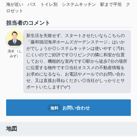
海が近い
バス
トイレ別
システムキッチン
駅まで平坦
ク
ロゼット
担当者のコメント
新生活を失敗せず、スタートさせたいならこちらの
「藤和鵠沼海岸ホームズガーデンステージ」はいか
がでしょうか◎システムキッチンは使いやすく汚れ
清水 （し
にくいのでご好評です◎リビングの隣に和室が位置
みず）
しており、機能的な室内です◎駅から徒歩7分の場所
に位置する物件です◎当社オススメの不動産情報を
お求めになるなら、お電話やメールでのお問い合わ
せ、又は直接お尋ねください◎当社がしっかりとサ
ポートいたします(^o^)
お問い合わせ
無料
地図