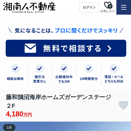
0
ログイン
お気に入り
藤和鵠沼海岸ホームズガーデンステージ
２F
4,180
万円
1
/
6