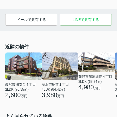
メールで共有する
LINEで共有する
近隣の物件
藤沢市鵠沼海岸４丁目
3LDK (68.34㎡)
藤沢市湘南台４丁目
藤沢市稲荷１丁目
4,980
万円
2LDK (76.35㎡)
4LDK (84.42㎡)
3
2,600
3,980
万円
万円
よく見られている物件