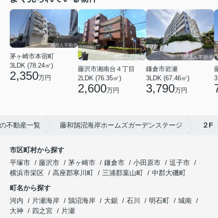
茅ヶ崎市本宿町
3LDK (78.24㎡)
藤沢市湘南台４丁目
鎌倉市岩瀬
2,350
万円
2LDK (76.35㎡)
3LDK (67.46㎡)
3
2,600
3,790
万円
万円
の不動産一覧
藤和鵠沼海岸ホームズガーデンステージ
２F
市区町村から探す
平塚市
藤沢市
茅ヶ崎市
鎌倉市
小田原市
逗子市
横浜市栄区
高座郡寒川町
三浦郡葉山町
中郡大磯町
町名から探す
河内
片瀬海岸
鵠沼海岸
大鋸
石川
明石町
城南
大神
四之宮
片瀬