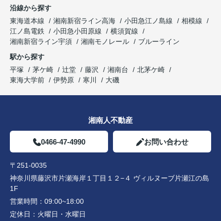
沿線から探す
東海道本線
湘南新宿ライン高海
小田急江ノ島線
相模線
江ノ島電鉄
小田急小田原線
横須賀線
湘南新宿ライン宇須
湘南モノレール
ブルーライン
駅から探す
平塚
茅ケ崎
辻堂
藤沢
湘南台
北茅ケ崎
東海大学前
伊勢原
寒川
大磯
湘南人不動産
0466-47-4990
お問い合わせ
〒251-0035
神奈川県藤沢市片瀬海岸１丁目１２−４ ヴィルヌーブ片瀬江の島
1F
営業時間：
09:00~18:00
定休日：
火曜日・水曜日