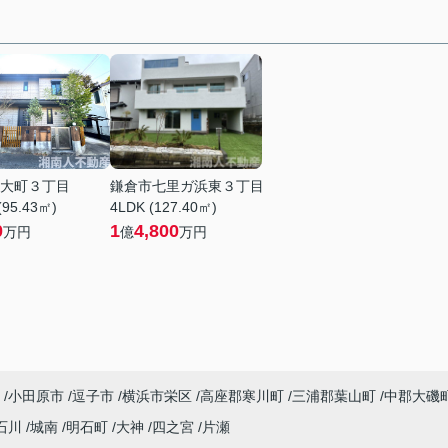
大町３丁目
鎌倉市七里ガ浜東３丁目
(95.43㎡)
4LDK (127.40㎡)
0
1
4,800
万円
億
万円
小田原市
逗子市
横浜市栄区
高座郡寒川町
三浦郡葉山町
中郡大磯
石川
城南
明石町
大神
四之宮
片瀬