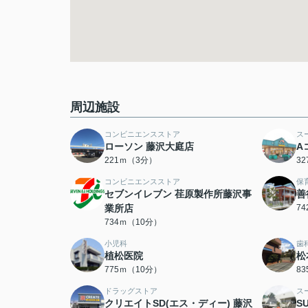
周辺施設
コンビニエンスストア
ス
ローソン 藤沢大庭店
A
221ｍ（3分）
3
コンビニエンスストア
保
セブンイレブン 荏原製作所藤沢事
善
業所店
7
734ｍ（10分）
小児科
歯
植松医院
松
775ｍ（10分）
8
ドラッグストア
ス
クリエイトSD(エス・ディー) 藤沢
S