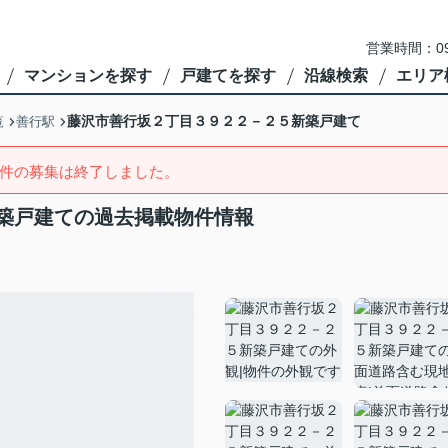
営業時間：09
マンションを探す
戸建てを探す
沿線検索
エリア
藤沢市善行坂２丁目３９２２－２５新築戸建て
覧
善行駅
件の募集は終了しました。
築戸建ての過去掲載物件情報