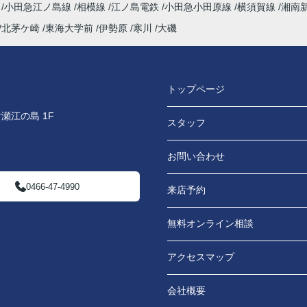
海
小田急江ノ島線
相模線
江ノ島電鉄
小田急小田原線
横須賀線
湘南
北茅ケ崎
東海大学前
伊勢原
寒川
大磯
トップページ
瀬江の島 1F
スタッフ
お問い合わせ
0466-47-4990
来店予約
無料オンライン相談
アクセスマップ
会社概要