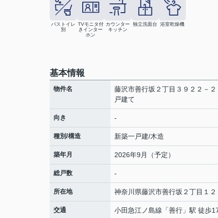
バストイレ
TVモニタ付
カウンター
独立洗面台
浴室乾燥機
別
きインター
キッチン
ホン
基本情報
物件名
藤沢市善行坂２丁目３９２２－２
戸建て
向き
-
種別/構造
新築一戸建/木造
築年月
2026年9月（予定）
総戸数
-
所在地
神奈川県
藤沢市
善行坂
２丁目１２
交通
小田急江ノ島線
「
善行
」駅 徒歩1