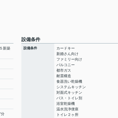
設備条件
５新築
設備条件
カードキー
新婚さん向け
ファミリー向け
バルコニー
都市ガス
耐震構造
食器洗い乾燥機
システムキッチン
対面式キッチン
バス・トイレ別
浴室乾燥機
温水洗浄便座
7分
トイレ２ヶ所