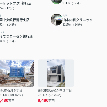
ーケットフジ) 善行店
911ｍ（12分）
92ｍ（12分）
行
内科
岡中央銀行善行支店
山本内科クリニック
052ｍ（14分）
1115ｍ（14分）
ーパー
うてつローゼン善行店
184ｍ（15分）
藤沢市石川６丁目
藤沢市鵠沼松が岡２丁目
SLDK (101.02㎡)
2SLDK (97.70㎡)
,480
8,480
万円
万円