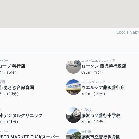
Google Ma
ーパー
コンビニエンスストア
コープ 善行店
ローソン 藤沢善行坂店
27ｍ（5分）
691ｍ（9分）
育園
ドラッグストア
行あさぎ台保育園
ウエルシア藤沢善行店
42ｍ（10分）
751ｍ（10分）
科
中学校
本デンタルクリニック
藤沢市立善行中学校
35ｍ（11分）
855ｍ（11分）
ーパー
保育園
UPER MARKET FUJI(スーパー
藤沢市立善行保育園