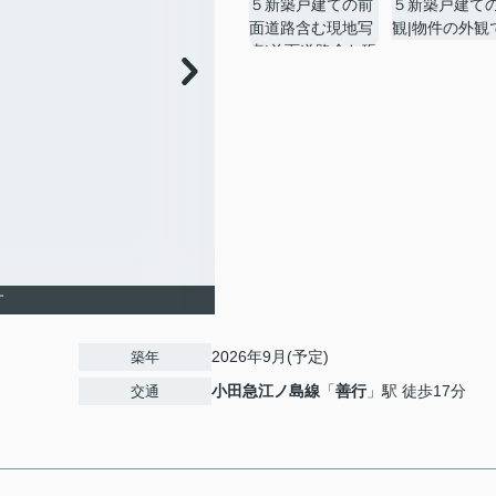
す
2026年9月(予定)
築年
小田急江ノ島線
「
善行
」駅 徒歩17分
交通