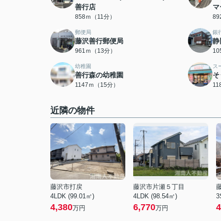
善行店
マ
858ｍ（11分）
8
郵便局
銀
藤沢善行郵便局
静
961ｍ（13分）
1
幼稚園
ス
善行森の幼稚園
そ
1147ｍ（15分）
1
近隣の物件
藤沢市打戻
藤沢市片瀬５丁目
4LDK (99.01㎡)
4LDK (98.54㎡)
3
4,380
6,770
4
万円
万円