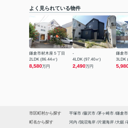
よく見られている物件
鎌倉市材木座５丁目
-
鎌倉市
2LDK (86.44㎡)
4LDK (97.40㎡)
3LDK 
8,580
2,490
5,98
万円
万円
市区町村から探す
平塚市
藤沢市
茅ヶ崎市
鎌倉市
町名から探す
河内
鵠沼海岸
片瀬海岸
大鋸