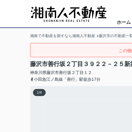
ホーム
湘南で不動産を探すなら湘南人不動産
藤沢市の不動産一
この物
藤沢市善行坂２丁目３９２２－２５新
神奈川県
藤沢市
善行坂
２丁目１２
小田急江ノ島線「善行」駅徒歩17分
1
/
4