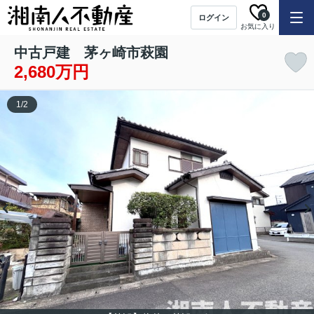
0
ログイン
お気に入り
中古戸建 茅ヶ崎市萩園
2,680万円
1
/
2