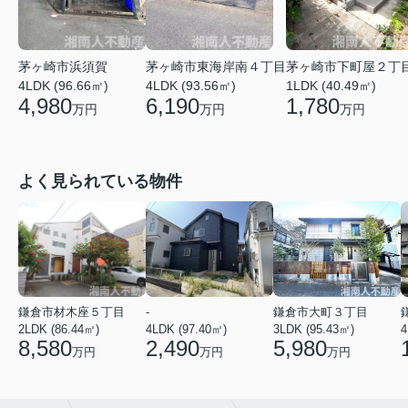
茅ヶ崎市浜須賀
茅ヶ崎市東海岸南４丁目
茅ヶ崎市下町屋２丁
4LDK (96.66㎡)
4LDK (93.56㎡)
1LDK (40.49㎡)
4,980
6,190
1,780
万円
万円
万円
よく見られている物件
鎌倉市材木座５丁目
-
鎌倉市大町３丁目
2LDK (86.44㎡)
4LDK (97.40㎡)
3LDK (95.43㎡)
4
8,580
2,490
5,980
万円
万円
万円