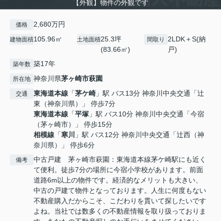
【外観】物件の外観です
2,680万円
価格
105.96㎡
25.3坪
2LDK＋S(納
建物面積
土地面積
間取り
(83.66㎡)
戸)
築17年
築年数
神奈川県
茅ヶ崎市
萩園
所在地
東海道本線
「
茅ケ崎
」駅 バス13分 神奈川中央交通「辻
交通
東（神奈川県）」 停歩7分
東海道本線
「
平塚
」駅 バス10分 神奈川中央交通「今宿
（茅ヶ崎市）」 停歩15分
相模線
「
寒川
」駅 バス12分 神奈川中央交通「辻西（神
奈川県）」 停歩6分
中古戸建 茅ヶ崎市萩園：東海道本線茅ケ崎駅にも近く
備考
て便利。徒歩7分の場所に今宿小学校があります。前面
道路6m以上の物件です。経済的なメリットも大きい、
中古の戸建て物件となっております。人生に何度もない
不動産購入だからこそ、こだわりを貫いて探したいです
よね。当社では数多くの不動産情報を取り扱っておりま