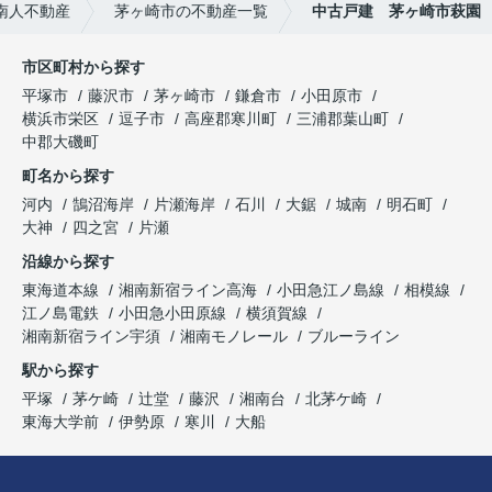
南人不動産
茅ヶ崎市の不動産一覧
中古戸建 茅ヶ崎市萩園
市区町村から探す
平塚市
藤沢市
茅ヶ崎市
鎌倉市
小田原市
横浜市栄区
逗子市
高座郡寒川町
三浦郡葉山町
中郡大磯町
町名から探す
河内
鵠沼海岸
片瀬海岸
石川
大鋸
城南
明石町
大神
四之宮
片瀬
沿線から探す
東海道本線
湘南新宿ライン高海
小田急江ノ島線
相模線
江ノ島電鉄
小田急小田原線
横須賀線
湘南新宿ライン宇須
湘南モノレール
ブルーライン
駅から探す
平塚
茅ケ崎
辻堂
藤沢
湘南台
北茅ケ崎
東海大学前
伊勢原
寒川
大船