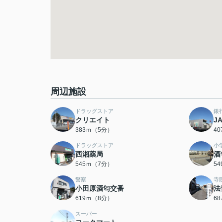
周辺施設
ドラッグストア
銀
クリエイト
J
383ｍ（5分）
4
ドラッグストア
小
西湘薬局
酒
545ｍ（7分）
5
警察
寺
小田原酒匂交番
法
619ｍ（8分）
6
スーパー