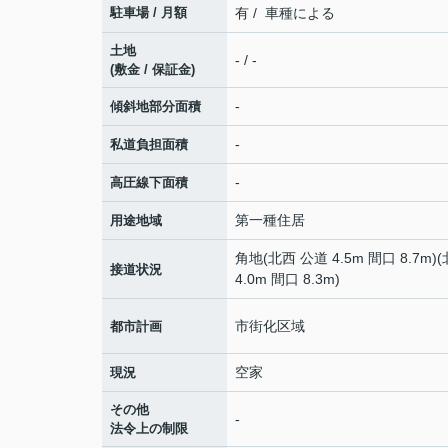
駐車場 / 月額
有 / 車種による
土地
- / -
(敷金 / 保証金)
-
傾斜地部分面積
-
私道負担面積
-
高圧線下面積
第一種住居
用途地域
角地(北西 公道 4.5m 間口 8.7m)
接道状況
4.0m 間口 8.3m)
市街化区域
都市計画
空家
現況
その他
-
法令上の制限