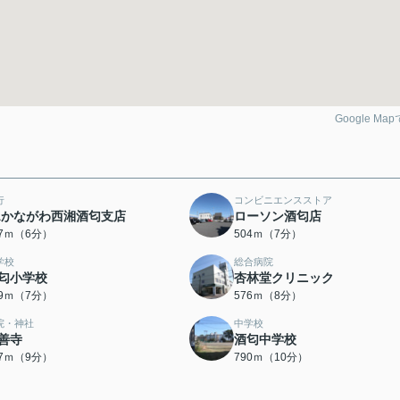
Google Ma
行
コンビニエンスストア
Aかながわ西湘酒匂支店
ローソン酒匂店
07ｍ（6分）
504ｍ（7分）
学校
総合病院
匂小学校
杏林堂クリニック
49ｍ（7分）
576ｍ（8分）
院・神社
中学校
善寺
酒匂中学校
87ｍ（9分）
790ｍ（10分）