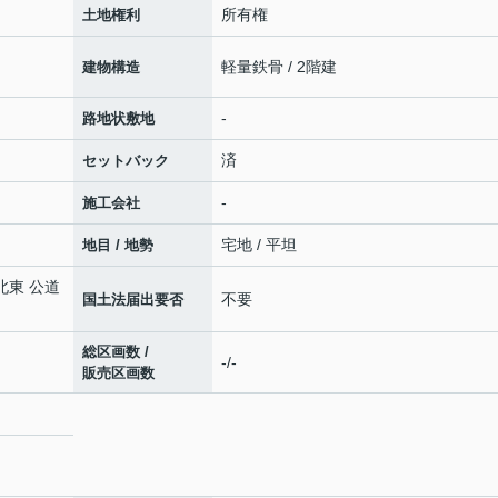
所有権
土地権利
軽量鉄骨 / 2階建
建物構造
-
路地状敷地
済
セットバック
-
施工会社
宅地 / 平坦
地目 / 地勢
(北東 公道
不要
国土法届出要否
総区画数 /
-/-
販売区画数