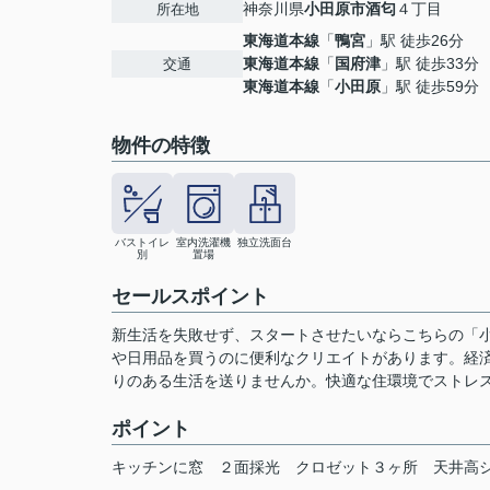
神奈川県
小田原市
酒匂
４丁目
所在地
東海道本線
「
鴨宮
」駅 徒歩26分
東海道本線
「
国府津
」駅 徒歩33分
交通
東海道本線
「
小田原
」駅 徒歩59分
物件の特徴
バストイレ
室内洗濯機
独立洗面台
別
置場
セールスポイント
新生活を失敗せず、スタートさせたいならこちらの「小
や日用品を買うのに便利なクリエイトがあります。経済
りのある生活を送りませんか。快適な住環境でストレ
ポイント
キッチンに窓
２面採光
クロゼット３ヶ所
天井高