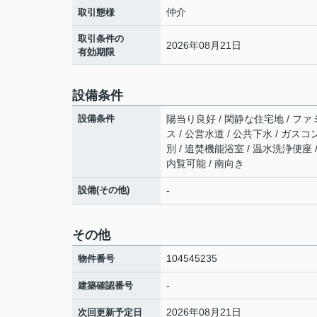
仲介
取引態様
取引条件の
2026年08月21日
有効期限
設備条件
設備条件
陽当り良好 / 閑静な住宅地 / ファミ
ス / 公営水道 / 公共下水 / ガス
別 / 追焚機能浴室 / 温水洗浄便座 /
内覧可能 / 南向き
設備(その他)
-
その他
104545235
物件番号
-
建築確認番号
2026年08月21日
次回更新予定日