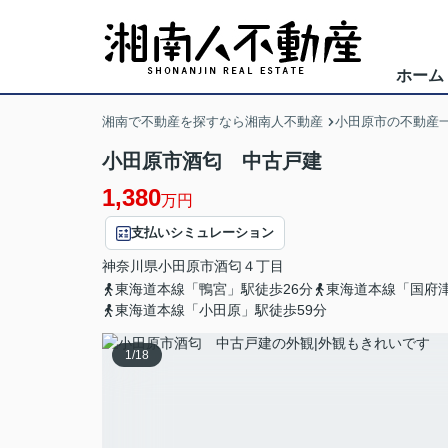
ホーム
湘南で不動産を探すなら湘南人不動産
小田原市の不動産
小田原市酒匂 中古戸建
1,380
万円
支払いシミュレーション
神奈川県
小田原市
酒匂
４丁目
東海道本線「鴨宮」駅徒歩26分
東海道本線「国府津
東海道本線「小田原」駅徒歩59分
1
/
18