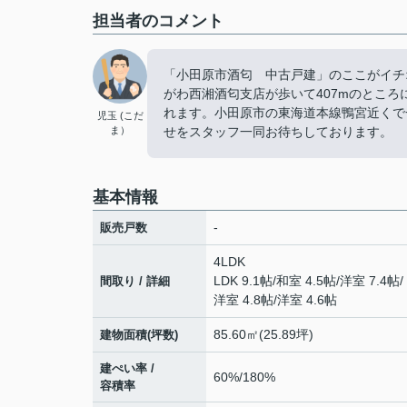
担当者のコメント
「小田原市酒匂 中古戸建」のここがイチ
がわ西湘酒匂支店が歩いて407mのとこ
れます。小田原市の東海道本線鴨宮近くで
児玉 (こだ
ま）
せをスタッフ一同お待ちしております。
基本情報
-
販売戸数
4LDK
LDK 9.1帖
/
和室 4.5帖
/
洋室 7.4帖
/
間取り / 詳細
洋室 4.8帖
/
洋室 4.6帖
85.60㎡(25.89坪)
建物面積(坪数)
建ぺい率 /
60%/180%
容積率