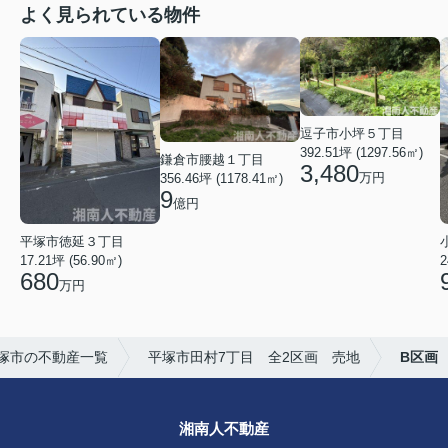
よく見られている物件
逗子市小坪５丁目
392.51坪 (1297.56㎡)
鎌倉市腰越１丁目
3,480
万円
356.46坪 (1178.41㎡)
9
億円
平塚市徳延３丁目
17.21坪 (56.90㎡)
2
680
万円
塚市の不動産一覧
平塚市田村7丁目 全2区画 売地
B区画
湘南人不動産