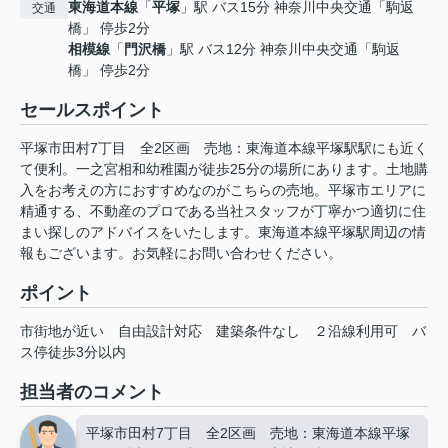
東海道本線
「
平塚
」駅 バス15分 神奈川中央交通「駒返
交通
橋」 停歩2分
相模線
「
門沢橋
」駅 バス12分 神奈川中央交通「駒返
橋」 停歩2分
セールスポイント
平塚市田村7丁目 全2区画 売地：東海道本線平塚駅駅にも近く
て便利。一之宮相和幼稚園が徒歩25分の場所にあります。土地購
入をお考えの方におすすめなのがこちらの売地。平塚市エリアに
精通する、不動産のプロである当社スタッフが丁寧かつ適切に住
まい探しのアドバイスをいたします。東海道本線平塚駅周辺の情
報もございます。お気軽にお問い合わせください。
ポイント
市街地が近い
自由設計対応
建築条件なし
２沿線利用可
バ
ス停徒歩3分以内
担当者のコメント
平塚市田村7丁目 全2区画 売地：東海道本線平塚