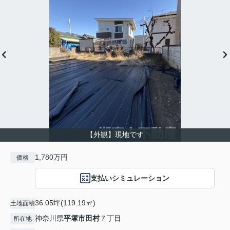
【外観】現地です
1,780万円
価格
支払いシミュレーション
36.05坪(119.19㎡)
土地面積
神奈川県
平塚市
田村
７丁目
所在地