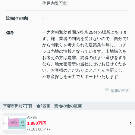
住戸内覧可能
-
設備(その他)
一之宮相和幼稚園が徒歩25分の場所にありま
備考
す。施工業者の制約を受けないので、自分で1
から間取りを考えられる建築条件無し。コチ
ラは売地の情報となっています。土地購入を
お考えの方は是非。納得の住まい選びをする
なら、地元密着型の当社にぜひお任せくださ
い。お客様のこだわりにとことんお応えし、
不動産探しを全力でサポートいたします。
情報の見方
平塚市田村7丁目 全2区画 売地の他の区画
A区画
1,880万円
- / 103.80㎡ / -