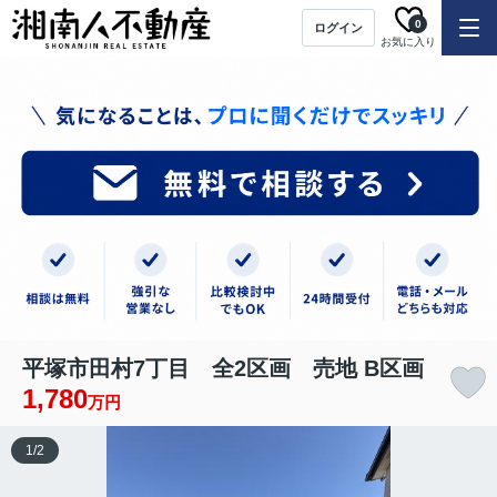
0
ログイン
お気に入り
平塚市田村7丁目 全2区画 売地 B区画
1,780
万円
1
/
2