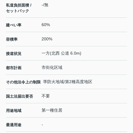
-/無
私道負担面積 /
セットバック
60%
建ぺい率
200%
容積率
一方(北西 公道 6.0m)
接道状況
市街化区域
都市計画
準防火地域/第2種高度地区
その他法令上の制限
不要
国土法届出要否
第一種住居
用途地域
-
最適用途