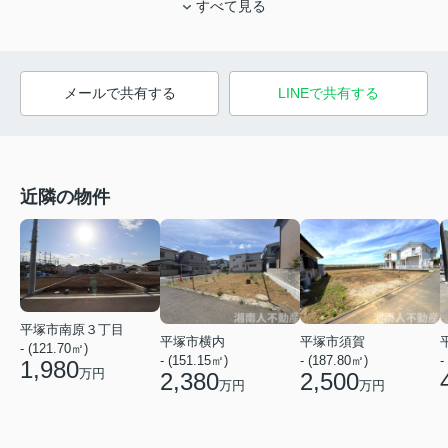
すべて見る
メールで共有する
LINEで共有する
近隣の物件
平塚市南原３丁目
平塚市横内
平塚市須賀
- (121.70㎡)
- (151.15㎡)
- (187.80㎡)
-
1,980
万円
2,380
2,500
万円
万円