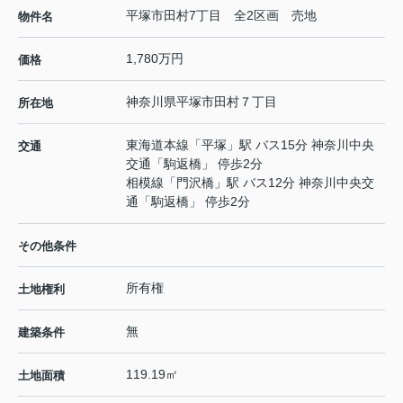
平塚市田村7丁目 全2区画 売地
物件名
1,780万円
価格
神奈川県
平塚市
田村
７丁目
所在地
東海道本線
「
平塚
」駅 バス15分 神奈川中央
交通
交通「駒返橋」 停歩2分
相模線
「
門沢橋
」駅 バス12分 神奈川中央交
通「駒返橋」 停歩2分
その他条件
所有権
土地権利
無
建築条件
119.19㎡
土地面積