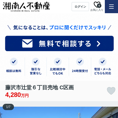
0
ログイン
お気に入り
藤沢市辻堂６丁目売地 C区画
4,280
万円
1
/
7