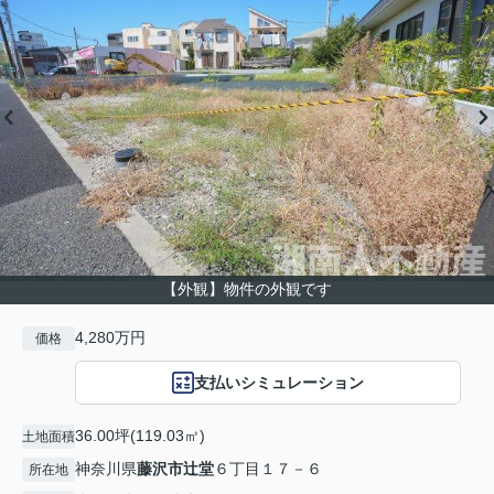
【外観】物件の外観です
4,280万円
価格
支払いシミュレーション
36.00坪(119.03㎡)
土地面積
神奈川県
藤沢市
辻堂
６丁目１７－６
所在地