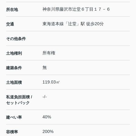
神奈川県
藤沢市
辻堂
６丁目１７－６
所在地
東海道本線
「
辻堂
」駅 徒歩20分
交通
その他条件
所有権
土地権利
無
建築条件
119.03㎡
土地面積
-/-
私道負担面積 /
セットバック
40%
建ぺい率
200%
容積率