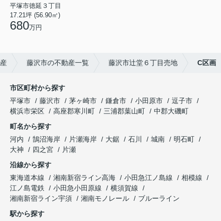
平塚市徳延３丁目
17.21坪 (56.90㎡)
680
万円
産
藤沢市の不動産一覧
藤沢市辻堂６丁目売地
C区画
市区町村から探す
平塚市
藤沢市
茅ヶ崎市
鎌倉市
小田原市
逗子市
横浜市栄区
高座郡寒川町
三浦郡葉山町
中郡大磯町
町名から探す
河内
鵠沼海岸
片瀬海岸
大鋸
石川
城南
明石町
大神
四之宮
片瀬
沿線から探す
東海道本線
湘南新宿ライン高海
小田急江ノ島線
相模線
江ノ島電鉄
小田急小田原線
横須賀線
湘南新宿ライン宇須
湘南モノレール
ブルーライン
駅から探す