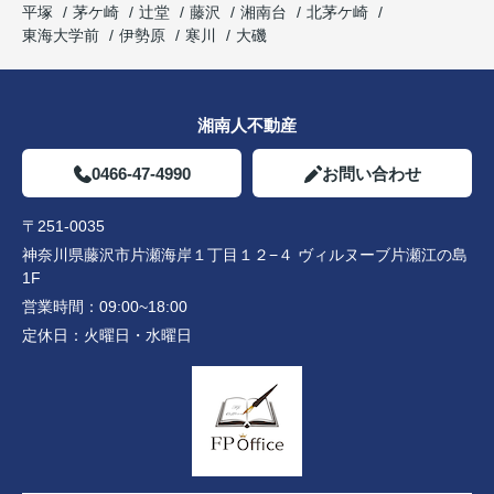
平塚
茅ケ崎
辻堂
藤沢
湘南台
北茅ケ崎
東海大学前
伊勢原
寒川
大磯
湘南人不動産
0466-47-4990
お問い合わせ
〒251-0035
神奈川県藤沢市片瀬海岸１丁目１２−４ ヴィルヌーブ片瀬江の島
1F
営業時間：
09:00~18:00
定休日：
火曜日・水曜日