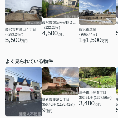
藤沢市鵠沼松が岡２丁目
- (122.23㎡)
-
藤沢市片瀬山４丁目
藤沢市遠藤
4,500
万円
- (293.24㎡)
- (665.44㎡)
5,500
1
1,500
万円
億
万円
よく見られている物件
逗子市小坪５丁目
392.51坪 (1297.56㎡)
鎌倉市腰越１丁目
3,480
万円
356.46坪 (1178.41㎡)
5
9
億円