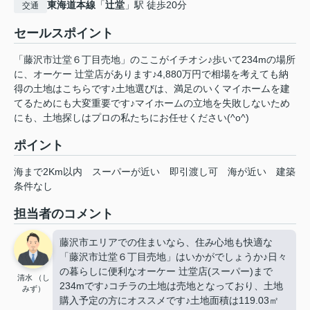
東海道本線
「
辻堂
」駅 徒歩20分
交通
セールスポイント
「藤沢市辻堂６丁目売地」のここがイチオシ♪歩いて234mの場所
に、オーケー 辻堂店があります♪4,880万円で相場を考えても納
得の土地はこちらです♪土地選びは、満足のいくマイホームを建
てるためにも大変重要です♪マイホームの立地を失敗しないため
にも、土地探しはプロの私たちにお任せください(^o^)
ポイント
海まで2Km以内
スーパーが近い
即引渡し可
海が近い
建築
条件なし
担当者のコメント
藤沢市エリアでの住まいなら、住み心地も快適な
「藤沢市辻堂６丁目売地」はいかがでしょうか♪日々
の暮らしに便利なオーケー 辻堂店(スーパー)まで
清水 （し
234mです♪コチラの土地は売地となっており、土地
みず）
購入予定の方にオススメです♪土地面積は119.03㎡