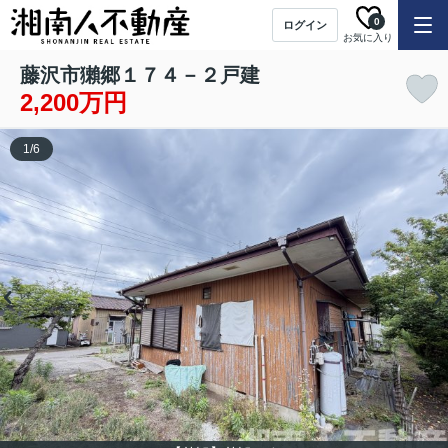
0
ログイン
お気に入り
藤沢市獺郷１７４－２戸建
2,200万円
1
/
6