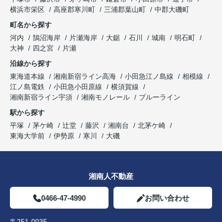
横浜市栄区
高座郡寒川町
三浦郡葉山町
中郡大磯町
町名から探す
河内
鵠沼海岸
片瀬海岸
大鋸
石川
城南
明石町
大神
四之宮
片瀬
沿線から探す
東海道本線
湘南新宿ライン高海
小田急江ノ島線
相模線
江ノ島電鉄
小田急小田原線
横須賀線
湘南新宿ライン宇須
湘南モノレール
ブルーライン
駅から探す
平塚
茅ケ崎
辻堂
藤沢
湘南台
北茅ケ崎
東海大学前
伊勢原
寒川
大磯
湘南人不動産
0466-47-4990
お問い合わせ
〒251-0035