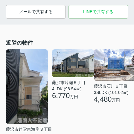
メールで共有する
LINEで共有する
近隣の物件
藤沢市片瀬５丁目
藤沢市石川６丁目
4LDK (98.54㎡)
3SLDK (101.02㎡)
6,770
万円
4,480
万円
藤沢市辻堂東海岸３丁目