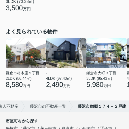
3LDK (70.38㎡)
3,500
万円
よく見られている物件
鎌倉市材木座５丁目
-
鎌倉市大町３丁目
2LDK (86.44㎡)
4LDK (97.40㎡)
3LDK (95.43㎡)
4
8,580
2,490
5,980
万円
万円
万円
南人不動産
藤沢市の不動産一覧
藤沢市獺郷１７４－２戸建
市区町村から探す
平塚市
藤沢市
茅ヶ崎市
鎌倉市
小田原市
逗子市