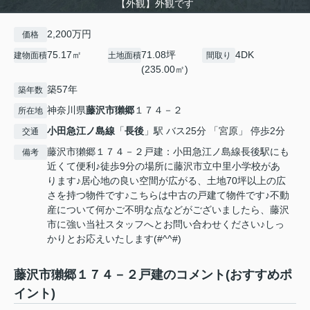
【外観】外観です
2,200万円
価格
75.17㎡
71.08坪
4DK
建物面積
土地面積
間取り
(235.00㎡)
築57年
築年数
神奈川県
藤沢市
獺郷
１７４－２
所在地
小田急江ノ島線
「
長後
」駅 バス25分 「宮原」 停歩2分
交通
藤沢市獺郷１７４－２戸建：小田急江ノ島線長後駅にも
備考
近くて便利♪徒歩9分の場所に藤沢市立中里小学校があ
ります♪居心地の良い空間が広がる、土地70坪以上の広
さを持つ物件です♪こちらは中古の戸建て物件です♪不動
産について何かご不明な点などがございましたら、藤沢
市に強い当社スタッフへとお問い合わせください♪しっ
かりとお応えいたします(#^^#)
藤沢市獺郷１７４－２戸建のコメント(おすすめポ
イント)