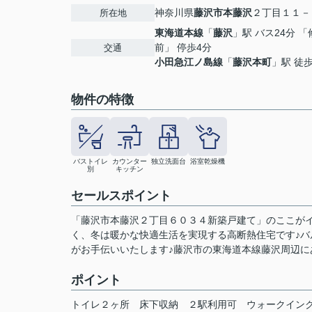
神奈川県
藤沢市
本藤沢
２丁目１１－
所在地
東海道本線
「
藤沢
」駅 バス24分 
前」 停歩4分
交通
小田急江ノ島線
「
藤沢本町
」駅 徒歩
物件の特徴
バストイレ
カウンター
独立洗面台
浴室乾燥機
別
キッチン
セールスポイント
「藤沢市本藤沢２丁目６０３４新築戸建て」のここがイチ
く、冬は暖かな快適生活を実現する高断熱住宅です♪バ
がお手伝いいたします♪藤沢市の東海道本線藤沢周辺にある
ポイント
トイレ２ヶ所
床下収納
２駅利用可
ウォークイン