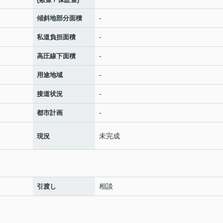
-
傾斜地部分面積
-
私道負担面積
-
高圧線下面積
-
用途地域
-
接道状況
-
都市計画
未完成
現況
相談
引渡し