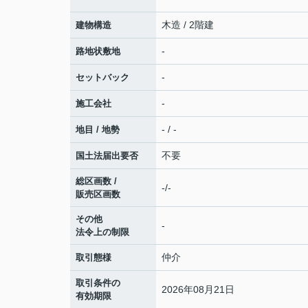
木造 / 2階建
建物構造
-
路地状敷地
-
セットバック
-
施工会社
- / -
地目 / 地勢
不要
国土法届出要否
総区画数 /
-/-
販売区画数
その他
-
法令上の制限
仲介
取引態様
取引条件の
2026年08月21日
有効期限