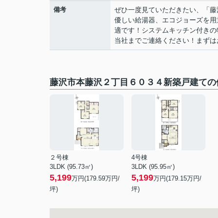
備考
ぜひ一度見ていただきたい、「藤
優しい給湯器、エコジョーズを用
適です！システムキッチン付きの
当社までご連絡ください！まずはお
藤沢市本藤沢２丁目６０３４新築戸建ての
２号棟
4号棟
3LDK (95.73㎡)
3LDK (95.95㎡)
5,199
5,199
万円(
179.59
万円/
万円(
179.15
万円/
坪)
坪)