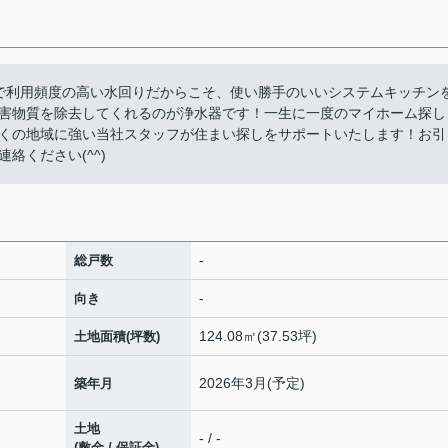
活で利用頻度の高い水回りだからこそ、使い勝手のいいシステムキッチン
害物質を除去してくれるのが浄水器です！一生に一度のマイホーム探し
くの地域に強い当社スタッフが住まい探しをサポートいたします！お引
絡ください(^^)
-
総戸数
-
向き
124.08㎡(37.53坪)
土地面積(坪数)
2026年3月(予定)
築年月
土地
- / -
(敷金 / 保証金)