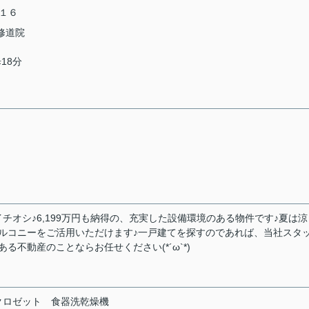
１６
「修道院
18分
オシ♪6,199万円も納得の、充実した設備環境のある物件です♪夏は涼
ルコニーをご活用いただけます♪一戸建てを探すのであれば、当社スタ
不動産のことならお任せください(*´ω`*)
クロゼット
食器洗乾燥機