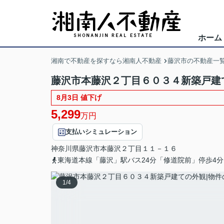
ホーム
湘南で不動産を探すなら湘南人不動産
藤沢市の不動産一
藤沢市本藤沢２丁目６０３４新築戸建
8月3日 値下げ
5,299
万円
支払いシミュレーション
神奈川県
藤沢市
本藤沢
２丁目１１－１６
東海道本線「藤沢」駅バス24分「修道院前」停歩4分
1
/
4