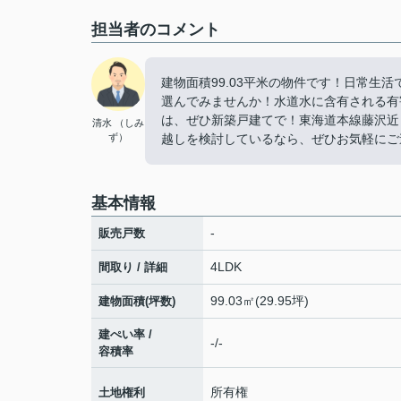
担当者のコメント
建物面積99.03平米の物件です！日常生
選んでみませんか！水道水に含有される有
は、ぜひ新築戸建てで！東海道本線藤沢近
清水 （しみ
ず）
越しを検討しているなら、ぜひお気軽にご連
基本情報
-
販売戸数
4LDK
間取り / 詳細
99.03㎡(29.95坪)
建物面積(坪数)
建ぺい率 /
-/-
容積率
所有権
土地権利